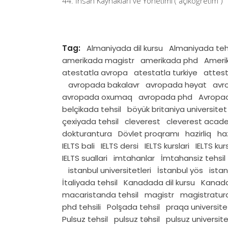
İnsan Kaynaklari ve Yönetimi ( açıköğretim )
Tag:
Almaniyada dil kursu
Almaniyada teh
amerikada magistr
amerikada phd
Amerik
atestatla avropa
atestatla turkiye
attest
avropada bakalavr
avropada həyat
avr
avropada oxumaq
avropada phd
Avropad
belçikada tehsil
böyük britaniya universitet
çexiyada tehsil
cleverest
cleverest acad
dokturantura
Dövlet proqramı
hazirliq
haz
IELTS bali
IELTS dersi
IELTS kurslari
IELTS kur
IELTS suallari
imtahanlar
İmtahansiz tehsil
istanbul universitetleri
İstanbul yös
ista
İtaliyada tehsil
Kanadada dil kursu
Kanada
macaristanda tehsil
magistr
magistratur
phd tehsili
Polşada tehsil
praqa universite
Pulsuz tehsil
pulsuz təhsil
pulsuz universit