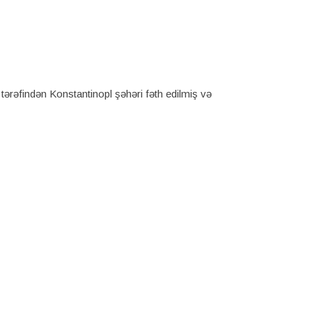
 tərəfindən Konstantinopl şəhəri fəth edilmiş və