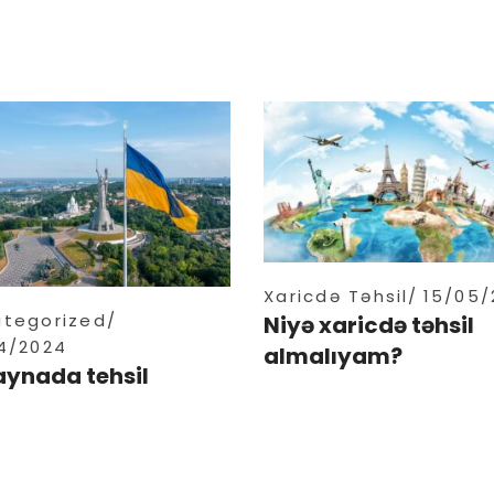
Xaricdə Təhsil
15/05/
tegorized
Niyə xaricdə təhsil
4/2024
almalıyam?
aynada tehsil