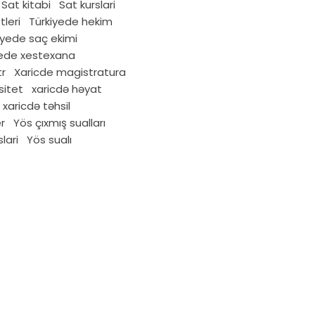
Sat kitabi
Sat kurslari
tleri
Türkiyede hekim
iyede saç ekimi
yede xestexana
tr
Xaricde magistratura
sitet
xaricdə həyat
xaricdə təhsil
er
Yös çıxmış sualları
lari
Yös sualı