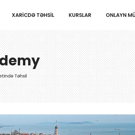
XARİCDƏ TƏHSİL
KURSLAR
ONLAYN M
ademy
etində Təhsil