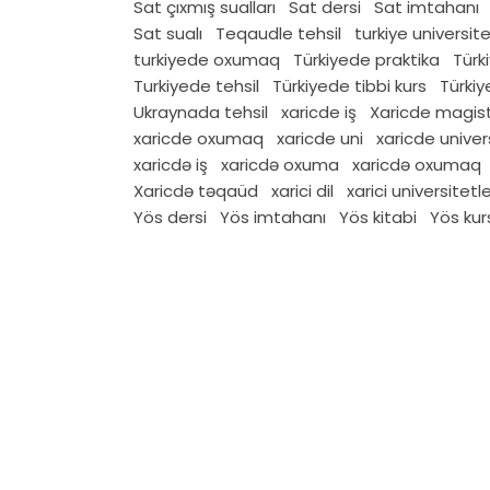
Sat çıxmış sualları
Sat dersi
Sat imtahanı
Sat sualı
Teqaudle tehsil
turkiye universite
turkiyede oxumaq
Türkiyede praktika
Türk
Turkiyede tehsil
Türkiyede tibbi kurs
Türki
Ukraynada tehsil
xaricde iş
Xaricde magis
xaricde oxumaq
xaricde uni
xaricde univer
xaricdə iş
xaricdə oxuma
xaricdə oxumaq
Xaricdə təqaüd
xarici dil
xarici universitetl
Yös dersi
Yös imtahanı
Yös kitabi
Yös kurs