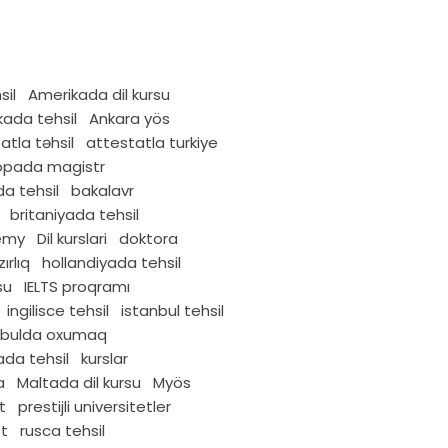
sil
Amerikada dil kursu
ada tehsil
Ankara yös
atla təhsil
attestatla turkiye
opada magistr
a tehsil
bakalavr
britaniyada tehsil
emy
Dil kurslari
doktora
ırlıq
hollandiyada tehsil
su
IELTS proqramı
ingilisce tehsil
istanbul tehsil
nbulda oxumaq
da tehsil
kurslar
a
Maltada dil kursu
Myös
t
prestijli universitetler
et
rusca tehsil