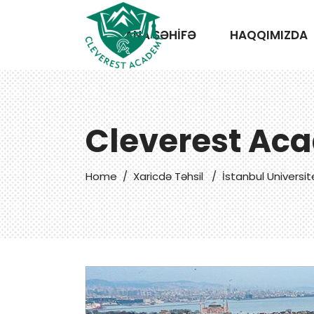
ANA SƏHİFƏ
HAQQIMIZDA
Cleverest Ac
Home
/
Xaricdə Təhsil
/
İstanbul Universit