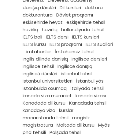
cleverest
cleverest academy
danışıq dərsləri
Dil kurslari
doktora
dokturantura
Dövlet proqramı
eskisehirde heyat
eskişehirde tehsil
hazirliq
hazırlıq
hollandiyada tehsil
IELTS bali
IELTS dersi
IELTS kurslari
IELTS kursu
IELTS proqramı
IELTS suallari
imtahanlar
İmtahansiz tehsil
ingilis dilinde danisiq
ingilisce dersleri
ingilisce tehsil
ingiliscə danışıq
ingiliscə dərsləri
istanbul tehsil
istanbul universitetleri
İstanbul yös
istanbulda oxumaq
İtaliyada tehsil
kanada viza müraciet
kanada vizası
Kanadada dil kursu
Kanadada tehsil
kanadaya viza
kurslar
macaristanda tehsil
magistr
magistratura
Maltada dil kursu
Myös
phd tehsili
Polşada tehsil