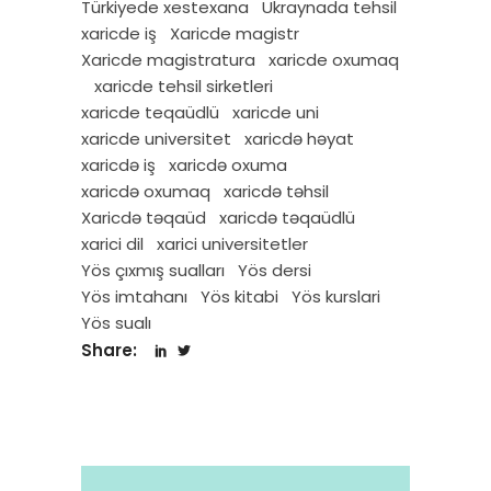
Türkiyede xestexana
Ukraynada tehsil
xaricde iş
Xaricde magistr
Xaricde magistratura
xaricde oxumaq
xaricde tehsil sirketleri
xaricde teqaüdlü
xaricde uni
xaricde universitet
xaricdə həyat
xaricdə iş
xaricdə oxuma
xaricdə oxumaq
xaricdə təhsil
Xaricdə təqaüd
xaricdə təqaüdlü
xarici dil
xarici universitetler
Yös çıxmış sualları
Yös dersi
Yös imtahanı
Yös kitabi
Yös kurslari
Yös sualı
Share: