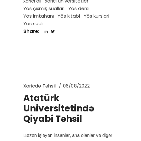
xarici dil
xarici universitetler
Yös çıxmış sualları
Yös dersi
Yös imtahanı
Yös kitabi
Yös kurslari
Yös sualı
Share:
Xaricdə Təhsil
06/08/2022
Atatürk
Universitetində
Qiyabi Təhsil
Bəzən işləyən insanlar, ana olanlar və digər