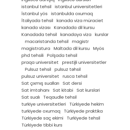
istanbul tehsil
istanbul universitetleri
İstanbul yös
istanbulda oxumaq
İtaliyada tehsil
kanada viza müraciet
kanada vizası
Kanadada dil kursu
Kanadada tehsil
kanadaya viza
kurslar
macaristanda tehsil
magistr
magistratura
Maltada dil kursu
Myös
phd tehsili
Polşada tehsil
praqa universitet
prestijli universitetler
Pulsuz tehsil
pulsuz təhsil
pulsuz universitet
rusca tehsil
Sat çıxmış sualları
Sat dersi
Sat imtahanı
Sat kitabi
Sat kurslari
Sat sualı
Teqaudle tehsil
turkiye universitetleri
Türkiyede hekim
turkiyede oxumaq
Türkiyede praktika
Türkiyede saç ekimi
Turkiyede tehsil
Türkiyede tibbi kurs