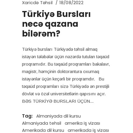
Xaricdə Təhsil
18/08/2022
Türkiyə Bursları
necə qazana
bilərəm?
Türkiyə bursları Türkiyədə təhsil almaq
istəyən tələbələr üçün nəzərdə tutulan təqaüd
proqramıdır. Bu təqaüd proqramları bakalavr,
magistr, həmçinin doktorantura oxumaq
istəyənlər üçün keçərli bir proqramdır. Bu
təqaüd proqramları sizə Türkiyədə ən prestijli
dövlət və özəl universitetlərin qapısını açır.
BƏS TÜRKİYƏ BURSLARI ÜÇÜN
Tag:
Almaniyada dil kursu
Almaniyada tehsil
amerika iş vizası
Amerikada dil kursu
amerikada iş vizası