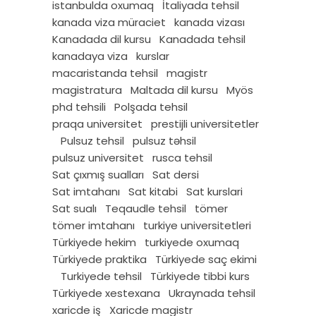
istanbulda oxumaq
İtaliyada tehsil
kanada viza müraciet
kanada vizası
Kanadada dil kursu
Kanadada tehsil
kanadaya viza
kurslar
macaristanda tehsil
magistr
magistratura
Maltada dil kursu
Myös
phd tehsili
Polşada tehsil
praqa universitet
prestijli universitetler
Pulsuz tehsil
pulsuz təhsil
pulsuz universitet
rusca tehsil
Sat çıxmış sualları
Sat dersi
Sat imtahanı
Sat kitabi
Sat kurslari
Sat sualı
Teqaudle tehsil
tömer
tömer imtahanı
turkiye universitetleri
Türkiyede hekim
turkiyede oxumaq
Türkiyede praktika
Türkiyede saç ekimi
Turkiyede tehsil
Türkiyede tibbi kurs
Türkiyede xestexana
Ukraynada tehsil
xaricde iş
Xaricde magistr