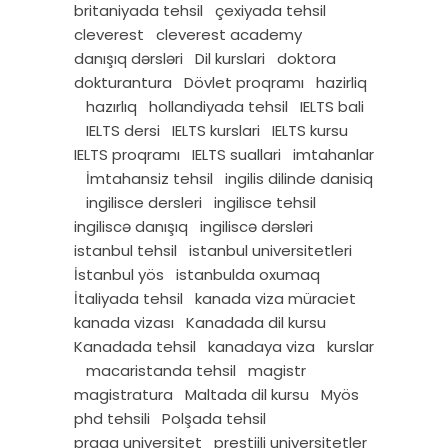
britaniyada tehsil
çexiyada tehsil
cleverest
cleverest academy
danışıq dərsləri
Dil kurslari
doktora
dokturantura
Dövlet proqramı
hazirliq
hazırlıq
hollandiyada tehsil
IELTS bali
IELTS dersi
IELTS kurslari
IELTS kursu
IELTS proqramı
IELTS suallari
imtahanlar
İmtahansiz tehsil
ingilis dilinde danisiq
ingilisce dersleri
ingilisce tehsil
ingiliscə danışıq
ingiliscə dərsləri
istanbul tehsil
istanbul universitetleri
İstanbul yös
istanbulda oxumaq
İtaliyada tehsil
kanada viza müraciet
kanada vizası
Kanadada dil kursu
Kanadada tehsil
kanadaya viza
kurslar
macaristanda tehsil
magistr
magistratura
Maltada dil kursu
Myös
phd tehsili
Polşada tehsil
praqa universitet
prestijli universitetler