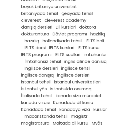
böyük britaniya universitet
britaniyada tehsil
çexiyada tehsil
cleverest
cleverest academy
danışıq dərsləri
Dil kurslari
doktora
dokturantura
Dövlet proqramı
hazirliq
hazırlıq
hollandiyada tehsil
IELTS bali
IELTS dersi
IELTS kurslari
IELTS kursu
IELTS proqramı
IELTS suallari
imtahanlar
İmtahansiz tehsil
ingilis dilinde danisiq
ingilisce dersleri
ingilisce tehsil
ingiliscə danışıq
ingiliscə dərsləri
istanbul tehsil
istanbul universitetleri
İstanbul yös
istanbulda oxumaq
İtaliyada tehsil
kanada viza müraciet
kanada vizası
Kanadada dil kursu
Kanadada tehsil
kanadaya viza
kurslar
macaristanda tehsil
magistr
magistratura
Maltada dil kursu
Myös