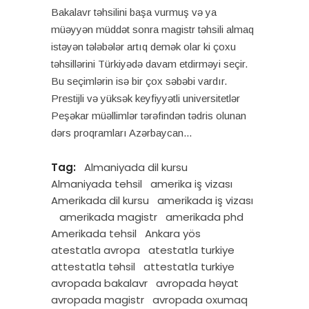
Bakalavr təhsilini başa vurmuş və ya
müəyyən müddət sonra magistr təhsili almaq
istəyən tələbələr artıq demək olar ki çoxu
təhsillərini Türkiyədə davam etdirməyi seçir.
Bu seçimlərin isə bir çox səbəbi vardır.
Prestijli və yüksək keyfiyyətli universitetlər
Peşəkar müəllimlər tərəfindən tədris olunan
dərs proqramları Azərbaycan
Tag:
Almaniyada dil kursu
Almaniyada tehsil
amerika iş vizası
Amerikada dil kursu
amerikada iş vizası
amerikada magistr
amerikada phd
Amerikada tehsil
Ankara yös
atestatla avropa
atestatla turkiye
attestatla təhsil
attestatla turkiye
avropada bakalavr
avropada həyat
avropada magistr
avropada oxumaq