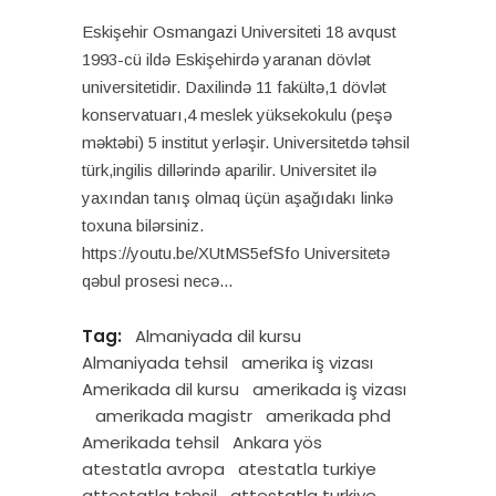
Eskişehir Osmangazi Universiteti 18 avqust
1993-cü ildə Eskişehirdə yaranan dövlət
universitetidir. Daxilində 11 fakültə,1 dövlət
konservatuarı,4 meslek yüksekokulu (peşə
məktəbi) 5 institut yerləşir. Universitetdə təhsil
türk,ingilis dillərində aparilir. Universitet ilə
yaxından tanış olmaq üçün aşağıdakı linkə
toxuna bilərsiniz.
https://youtu.be/XUtMS5efSfo Universitetə
qəbul prosesi necə
Tag:
Almaniyada dil kursu
Almaniyada tehsil
amerika iş vizası
Amerikada dil kursu
amerikada iş vizası
amerikada magistr
amerikada phd
Amerikada tehsil
Ankara yös
atestatla avropa
atestatla turkiye
attestatla təhsil
attestatla turkiye