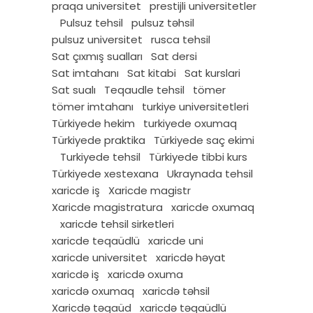
praqa universitet
prestijli universitetler
Pulsuz tehsil
pulsuz təhsil
pulsuz universitet
rusca tehsil
Sat çıxmış sualları
Sat dersi
Sat imtahanı
Sat kitabi
Sat kurslari
Sat sualı
Teqaudle tehsil
tömer
tömer imtahanı
turkiye universitetleri
Türkiyede hekim
turkiyede oxumaq
Türkiyede praktika
Türkiyede saç ekimi
Turkiyede tehsil
Türkiyede tibbi kurs
Türkiyede xestexana
Ukraynada tehsil
xaricde iş
Xaricde magistr
Xaricde magistratura
xaricde oxumaq
xaricde tehsil sirketleri
xaricde teqaüdlü
xaricde uni
xaricde universitet
xaricdə həyat
xaricdə iş
xaricdə oxuma
xaricdə oxumaq
xaricdə təhsil
Xaricdə təqaüd
xaricdə təqaüdlü