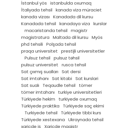
İstanbul yös
istanbulda oxumaq
İtaliyada tehsil
kanada viza müraciet
kanada vizası
Kanadada dil kursu
Kanadada tehsil
kanadaya viza
kurslar
macaristanda tehsil
magistr
magistratura
Maltada dil kursu
Myös
phd tehsili
Polşada tehsil
praqa universitet
prestijli universitetler
Pulsuz tehsil
pulsuz təhsil
pulsuz universitet
rusca tehsil
Sat çıxmış sualları
Sat dersi
Sat imtahanı
Sat kitabi
Sat kurslari
Sat sualı
Teqaudle tehsil
tömer
tömer imtahanı
turkiye universitetleri
Türkiyede hekim
turkiyede oxumaq
Türkiyede praktika
Türkiyede saç ekimi
Turkiyede tehsil
Türkiyede tibbi kurs
Türkiyede xestexana
Ukraynada tehsil
xaricde iş
Xaricde magistr