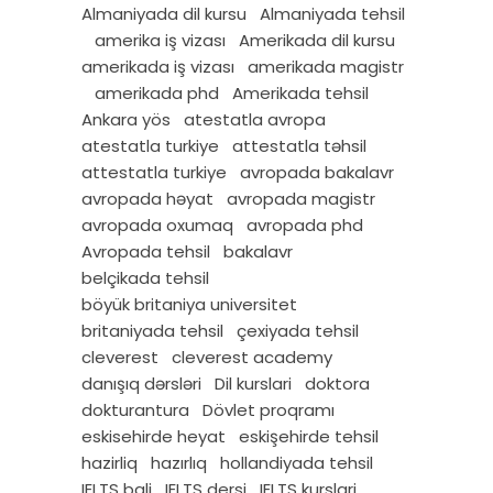
Almaniyada dil kursu
Almaniyada tehsil
amerika iş vizası
Amerikada dil kursu
amerikada iş vizası
amerikada magistr
amerikada phd
Amerikada tehsil
Ankara yös
atestatla avropa
atestatla turkiye
attestatla təhsil
attestatla turkiye
avropada bakalavr
avropada həyat
avropada magistr
avropada oxumaq
avropada phd
Avropada tehsil
bakalavr
belçikada tehsil
böyük britaniya universitet
britaniyada tehsil
çexiyada tehsil
cleverest
cleverest academy
danışıq dərsləri
Dil kurslari
doktora
dokturantura
Dövlet proqramı
eskisehirde heyat
eskişehirde tehsil
hazirliq
hazırlıq
hollandiyada tehsil
IELTS bali
IELTS dersi
IELTS kurslari