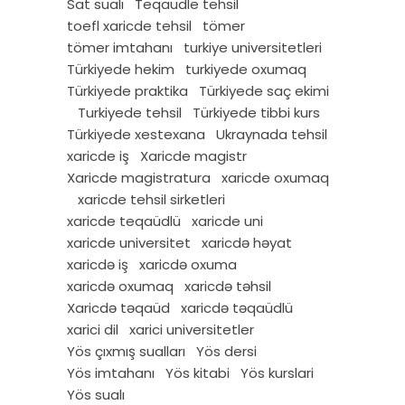
Sat sualı
Teqaudle tehsil
toefl xaricde tehsil
tömer
tömer imtahanı
turkiye universitetleri
Türkiyede hekim
turkiyede oxumaq
Türkiyede praktika
Türkiyede saç ekimi
Turkiyede tehsil
Türkiyede tibbi kurs
Türkiyede xestexana
Ukraynada tehsil
xaricde iş
Xaricde magistr
Xaricde magistratura
xaricde oxumaq
xaricde tehsil sirketleri
xaricde teqaüdlü
xaricde uni
xaricde universitet
xaricdə həyat
xaricdə iş
xaricdə oxuma
xaricdə oxumaq
xaricdə təhsil
Xaricdə təqaüd
xaricdə təqaüdlü
xarici dil
xarici universitetler
Yös çıxmış sualları
Yös dersi
Yös imtahanı
Yös kitabi
Yös kurslari
Yös sualı