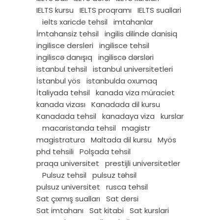
IELTS kursu
IELTS proqramı
IELTS suallari
ielts xaricde tehsil
imtahanlar
İmtahansiz tehsil
ingilis dilinde danisiq
ingilisce dersleri
ingilisce tehsil
ingiliscə danışıq
ingiliscə dərsləri
istanbul tehsil
istanbul universitetleri
İstanbul yös
istanbulda oxumaq
İtaliyada tehsil
kanada viza müraciet
kanada vizası
Kanadada dil kursu
Kanadada tehsil
kanadaya viza
kurslar
macaristanda tehsil
magistr
magistratura
Maltada dil kursu
Myös
phd tehsili
Polşada tehsil
praqa universitet
prestijli universitetler
Pulsuz tehsil
pulsuz təhsil
pulsuz universitet
rusca tehsil
Sat çıxmış sualları
Sat dersi
Sat imtahanı
Sat kitabi
Sat kurslari