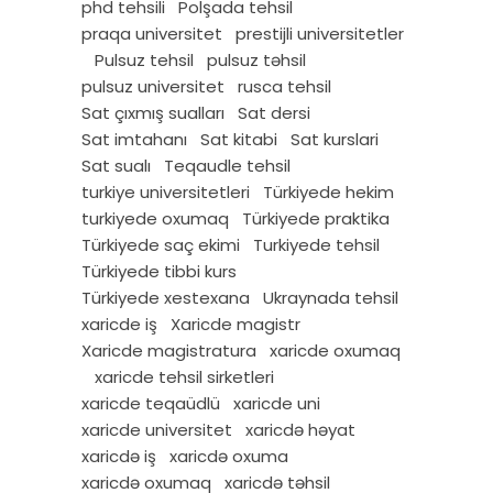
phd tehsili
Polşada tehsil
praqa universitet
prestijli universitetler
Pulsuz tehsil
pulsuz təhsil
pulsuz universitet
rusca tehsil
Sat çıxmış sualları
Sat dersi
Sat imtahanı
Sat kitabi
Sat kurslari
Sat sualı
Teqaudle tehsil
turkiye universitetleri
Türkiyede hekim
turkiyede oxumaq
Türkiyede praktika
Türkiyede saç ekimi
Turkiyede tehsil
Türkiyede tibbi kurs
Türkiyede xestexana
Ukraynada tehsil
xaricde iş
Xaricde magistr
Xaricde magistratura
xaricde oxumaq
xaricde tehsil sirketleri
xaricde teqaüdlü
xaricde uni
xaricde universitet
xaricdə həyat
xaricdə iş
xaricdə oxuma
xaricdə oxumaq
xaricdə təhsil