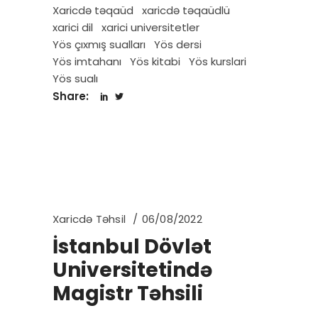
Xaricdə təqaüd
xaricdə təqaüdlü
xarici dil
xarici universitetler
Yös çıxmış sualları
Yös dersi
Yös imtahanı
Yös kitabi
Yös kurslari
Yös sualı
Share:
Xaricdə Təhsil
06/08/2022
İstanbul Dövlət
Universitetində
Magistr Təhsili