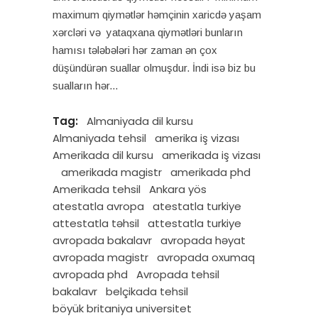
maximum qiymətlər həmçinin xaricdə yaşam
xərcləri və yataqxana qiymətləri bunların
hamısı tələbələri hər zaman ən çox
düşündürən suallar olmuşdur. İndi isə biz bu
sualların hər
Tag:
Almaniyada dil kursu
Almaniyada tehsil
amerika iş vizası
Amerikada dil kursu
amerikada iş vizası
amerikada magistr
amerikada phd
Amerikada tehsil
Ankara yös
atestatla avropa
atestatla turkiye
attestatla təhsil
attestatla turkiye
avropada bakalavr
avropada həyat
avropada magistr
avropada oxumaq
avropada phd
Avropada tehsil
bakalavr
belçikada tehsil
böyük britaniya universitet