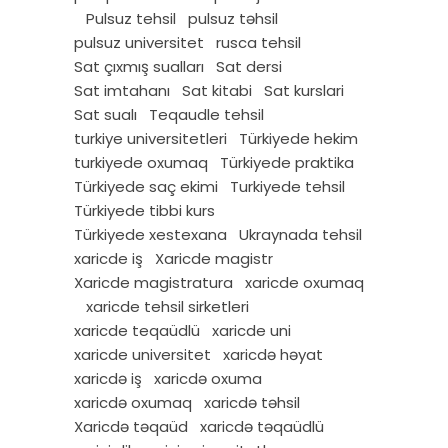
Pulsuz tehsil
pulsuz təhsil
pulsuz universitet
rusca tehsil
Sat çıxmış sualları
Sat dersi
Sat imtahanı
Sat kitabi
Sat kurslari
Sat sualı
Teqaudle tehsil
turkiye universitetleri
Türkiyede hekim
turkiyede oxumaq
Türkiyede praktika
Türkiyede saç ekimi
Turkiyede tehsil
Türkiyede tibbi kurs
Türkiyede xestexana
Ukraynada tehsil
xaricde iş
Xaricde magistr
Xaricde magistratura
xaricde oxumaq
xaricde tehsil sirketleri
xaricde teqaüdlü
xaricde uni
xaricde universitet
xaricdə həyat
xaricdə iş
xaricdə oxuma
xaricdə oxumaq
xaricdə təhsil
Xaricdə təqaüd
xaricdə təqaüdlü