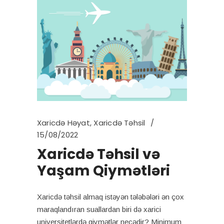
Xaricdə Həyat
,
Xaricdə Təhsil
15/08/2022
Xaricdə Təhsil və
Yaşam Qiymətləri
Xaricdə təhsil almaq istəyən tələbələri ən çox
maraqlandıran suallardan biri də xarici
universitetlərdə qiymətlər necədir? Minimum