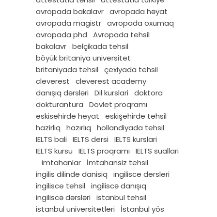
avropada bakalavr
avropada həyat
avropada magistr
avropada oxumaq
avropada phd
Avropada tehsil
bakalavr
belçikada tehsil
böyük britaniya universitet
britaniyada tehsil
çexiyada tehsil
cleverest
cleverest academy
danışıq dərsləri
Dil kurslari
doktora
dokturantura
Dövlet proqramı
eskisehirde heyat
eskişehirde tehsil
hazirliq
hazırlıq
hollandiyada tehsil
IELTS bali
IELTS dersi
IELTS kurslari
IELTS kursu
IELTS proqramı
IELTS suallari
imtahanlar
İmtahansiz tehsil
ingilis dilinde danisiq
ingilisce dersleri
ingilisce tehsil
ingiliscə danışıq
ingiliscə dərsləri
istanbul tehsil
istanbul universitetleri
İstanbul yös