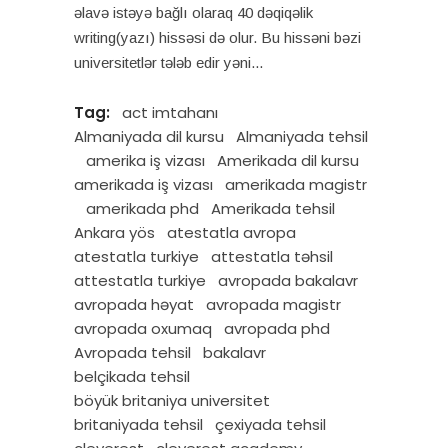
əlavə istəyə bağlı olaraq 40 dəqiqəlik
writing(yazı) hissəsi də olur. Bu hissəni bəzi
universitetlər tələb edir yəni
Tag:
act imtahanı
Almaniyada dil kursu
Almaniyada tehsil
amerika iş vizası
Amerikada dil kursu
amerikada iş vizası
amerikada magistr
amerikada phd
Amerikada tehsil
Ankara yös
atestatla avropa
atestatla turkiye
attestatla təhsil
attestatla turkiye
avropada bakalavr
avropada həyat
avropada magistr
avropada oxumaq
avropada phd
Avropada tehsil
bakalavr
belçikada tehsil
böyük britaniya universitet
britaniyada tehsil
çexiyada tehsil