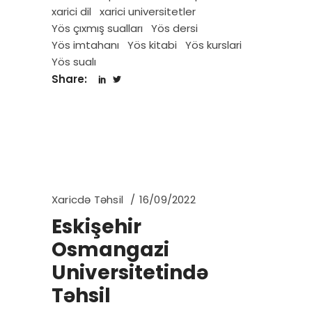
xarici dil
xarici universitetler
Yös çıxmış sualları
Yös dersi
Yös imtahanı
Yös kitabi
Yös kurslari
Yös sualı
Share:
Xaricdə Təhsil
16/09/2022
Eskişehir
Osmangazi
Universitetində
Təhsil