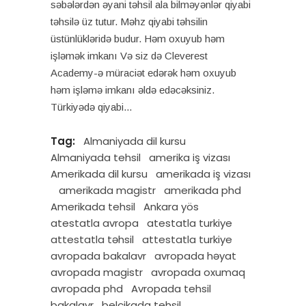
səbələrdən əyani təhsil ala bilməyənlər qiyabi
təhsilə üz tutur. Məhz qiyabi təhsilin
üstünlükləridə budur. Həm oxuyub həm
işləmək imkanı Və siz də Cleverest
Academy-ə müraciət edərək həm oxuyub
həm işləmə imkanı əldə edəcəksiniz.
Türkiyədə qiyabi
Tag:
Almaniyada dil kursu
Almaniyada tehsil
amerika iş vizası
Amerikada dil kursu
amerikada iş vizası
amerikada magistr
amerikada phd
Amerikada tehsil
Ankara yös
atestatla avropa
atestatla turkiye
attestatla təhsil
attestatla turkiye
avropada bakalavr
avropada həyat
avropada magistr
avropada oxumaq
avropada phd
Avropada tehsil
bakalavr
belçikada tehsil