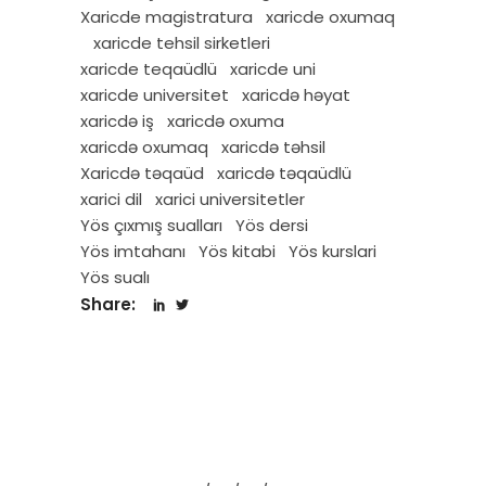
Xaricde magistratura
xaricde oxumaq
xaricde tehsil sirketleri
xaricde teqaüdlü
xaricde uni
xaricde universitet
xaricdə həyat
xaricdə iş
xaricdə oxuma
xaricdə oxumaq
xaricdə təhsil
Xaricdə təqaüd
xaricdə təqaüdlü
xarici dil
xarici universitetler
Yös çıxmış sualları
Yös dersi
Yös imtahanı
Yös kitabi
Yös kurslari
Yös sualı
Share: