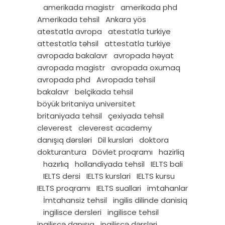
amerikada magistr
amerikada phd
Amerikada tehsil
Ankara yös
atestatla avropa
atestatla turkiye
attestatla təhsil
attestatla turkiye
avropada bakalavr
avropada həyat
avropada magistr
avropada oxumaq
avropada phd
Avropada tehsil
bakalavr
belçikada tehsil
böyük britaniya universitet
britaniyada tehsil
çexiyada tehsil
cleverest
cleverest academy
danışıq dərsləri
Dil kurslari
doktora
dokturantura
Dövlet proqramı
hazirliq
hazırlıq
hollandiyada tehsil
IELTS bali
IELTS dersi
IELTS kurslari
IELTS kursu
IELTS proqramı
IELTS suallari
imtahanlar
İmtahansiz tehsil
ingilis dilinde danisiq
ingilisce dersleri
ingilisce tehsil
ingiliscə danışıq
ingiliscə dərsləri