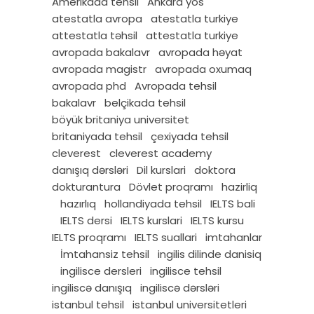
Amerikada tehsil
Ankara yös
atestatla avropa
atestatla turkiye
attestatla təhsil
attestatla turkiye
avropada bakalavr
avropada həyat
avropada magistr
avropada oxumaq
avropada phd
Avropada tehsil
bakalavr
belçikada tehsil
böyük britaniya universitet
britaniyada tehsil
çexiyada tehsil
cleverest
cleverest academy
danışıq dərsləri
Dil kurslari
doktora
dokturantura
Dövlet proqramı
hazirliq
hazırlıq
hollandiyada tehsil
IELTS bali
IELTS dersi
IELTS kurslari
IELTS kursu
IELTS proqramı
IELTS suallari
imtahanlar
İmtahansiz tehsil
ingilis dilinde danisiq
ingilisce dersleri
ingilisce tehsil
ingiliscə danışıq
ingiliscə dərsləri
istanbul tehsil
istanbul universitetleri