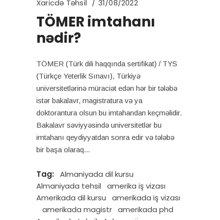
Xaricdə Təhsil
31/08/2022
TÖMER imtahanı
nədir?
TÖMER (Türk dili haqqında sertifikat) / TYS
(Türkçe Yeterlik Sınavı), Türkiyə
universitetlərinə müraciət edən hər bir tələbə
istər bakalavr, magistratura və ya
doktorantura olsun bu imtahandan keçməlidir.
Bakalavr səviyyəsində universitetlər bu
imtahanı qeydiyyatdan sonra edir və tələbə
bir başa olaraq
Tag:
Almaniyada dil kursu
Almaniyada tehsil
amerika iş vizası
Amerikada dil kursu
amerikada iş vizası
amerikada magistr
amerikada phd