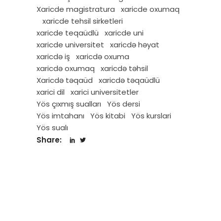
Xaricde magistratura
xaricde oxumaq
xaricde tehsil sirketleri
xaricde teqaüdlü
xaricde uni
xaricde universitet
xaricdə həyat
xaricdə iş
xaricdə oxuma
xaricdə oxumaq
xaricdə təhsil
Xaricdə təqaüd
xaricdə təqaüdlü
xarici dil
xarici universitetler
Yös çıxmış sualları
Yös dersi
Yös imtahanı
Yös kitabi
Yös kurslari
Yös sualı
Share: