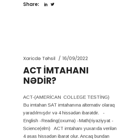
Share:
Xaricdə Təhsil
16/09/2022
ACT İMTAHANI
NƏDİR?
ACT-(AMERİCAN COLLEGE TESTİNG)
Bu imtahan SAT imtahanına alternativ olaraq
yaradılmışdır və 4 hissədən ibarətdir. -
English -Reading(oxuma) -Math(riyaziyyat -
Science(elm) ACT imtahanı yuxarıda verilən
4 əsas hissədən ibarət olur. Ancaq bundan