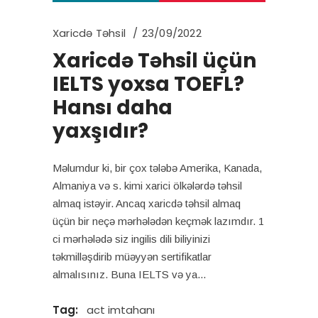
Xaricdə Təhsil
23/09/2022
Xaricdə Təhsil üçün
IELTS yoxsa TOEFL?
Hansı daha
yaxşıdır?
Məlumdur ki, bir çox tələbə Amerika, Kanada,
Almaniya və s. kimi xarici ölkələrdə təhsil
almaq istəyir. Ancaq xaricdə təhsil almaq
üçün bir neçə mərhələdən keçmək lazımdır. 1
ci mərhələdə siz ingilis dili biliyinizi
təkmilləşdirib müəyyən sertifikatlar
almalısınız. Buna IELTS və ya
Tag:
act imtahanı