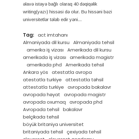
əlavə istəyə bağlı olaraq 40 dəqiqəlik
writing(yazı) hissəsi də olur. Bu hissəni bəzi
universitetlər tələb edir yəni
Tag:
act imtahanı
Almaniyada dil kursu
Almaniyada tehsil
amerika iş vizası
Amerikada dil kursu
amerikada iş vizası
amerikada magistr
amerikada phd
Amerikada tehsil
Ankara yös
atestatla avropa
atestatla turkiye
attestatla təhsil
attestatla turkiye
avropada bakalavr
avropada həyat
avropada magistr
avropada oxumaq
avropada phd
Avropada tehsil
bakalavr
belçikada tehsil
böyük britaniya universitet
britaniyada tehsil
çexiyada tehsil