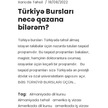
Xaricdə Təhsil
18/08/2022
Türkiyə Bursları
necə qazana
bilərəm?
Türkiyə bursları Türkiyədə təhsil almaq
istəyən tələbələr üçün nəzərdə tutulan təqaüd
proqramıdır. Bu təqaüd proqramları bakalavr,
magistr, həmçinin doktorantura oxumaq
istəyənlər üçün keçərli bir proqramdır. Bu
təqaüd proqramları sizə Türkiyədə ən prestijli
dövlət və özəl universitetlərin qapısını açır.
BƏS TÜRKİYƏ BURSLARI ÜÇÜN
Tag:
Almaniyada dil kursu
Almaniyada tehsil
amerika iş vizası
Amerikada dil kursu
amerikada iş vizası