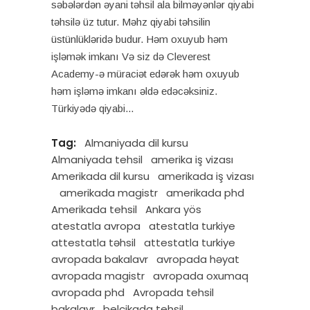
səbələrdən əyani təhsil ala bilməyənlər qiyabi
təhsilə üz tutur. Məhz qiyabi təhsilin
üstünlükləridə budur. Həm oxuyub həm
işləmək imkanı Və siz də Cleverest
Academy-ə müraciət edərək həm oxuyub
həm işləmə imkanı əldə edəcəksiniz.
Türkiyədə qiyabi
Tag:
Almaniyada dil kursu
Almaniyada tehsil
amerika iş vizası
Amerikada dil kursu
amerikada iş vizası
amerikada magistr
amerikada phd
Amerikada tehsil
Ankara yös
atestatla avropa
atestatla turkiye
attestatla təhsil
attestatla turkiye
avropada bakalavr
avropada həyat
avropada magistr
avropada oxumaq
avropada phd
Avropada tehsil
bakalavr
belçikada tehsil