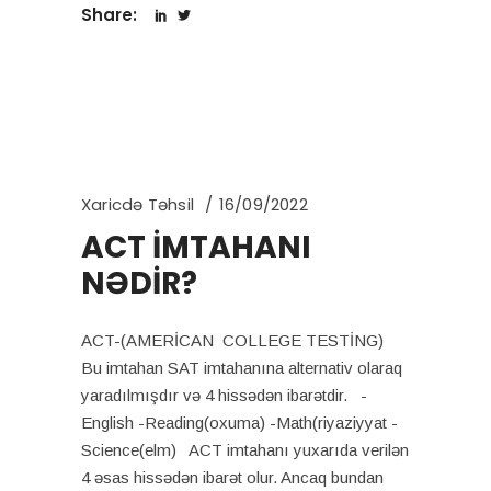
Share:
Xaricdə Təhsil
16/09/2022
ACT İMTAHANI
NƏDİR?
ACT-(AMERİCAN COLLEGE TESTİNG)
Bu imtahan SAT imtahanına alternativ olaraq
yaradılmışdır və 4 hissədən ibarətdir. -
English -Reading(oxuma) -Math(riyaziyyat -
Science(elm) ACT imtahanı yuxarıda verilən
4 əsas hissədən ibarət olur. Ancaq bundan