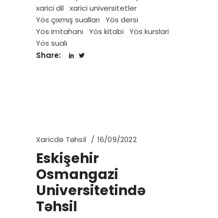
xarici dil
xarici universitetler
Yös çıxmış sualları
Yös dersi
Yös imtahanı
Yös kitabi
Yös kurslari
Yös sualı
Share:
Xaricdə Təhsil
16/09/2022
Eskişehir
Osmangazi
Universitetində
Təhsil