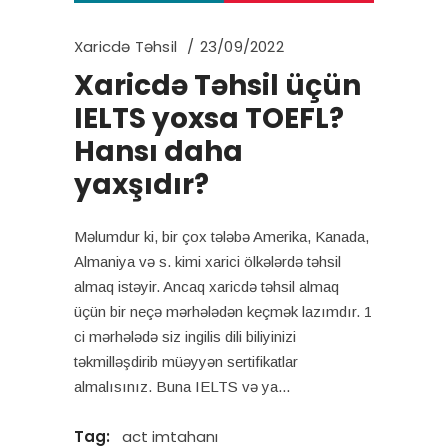
Xaricdə Təhsil
23/09/2022
Xaricdə Təhsil üçün
IELTS yoxsa TOEFL?
Hansı daha
yaxşıdır?
Məlumdur ki, bir çox tələbə Amerika, Kanada,
Almaniya və s. kimi xarici ölkələrdə təhsil
almaq istəyir. Ancaq xaricdə təhsil almaq
üçün bir neçə mərhələdən keçmək lazımdır. 1
ci mərhələdə siz ingilis dili biliyinizi
təkmilləşdirib müəyyən sertifikatlar
almalısınız. Buna IELTS və ya
Tag:
act imtahanı