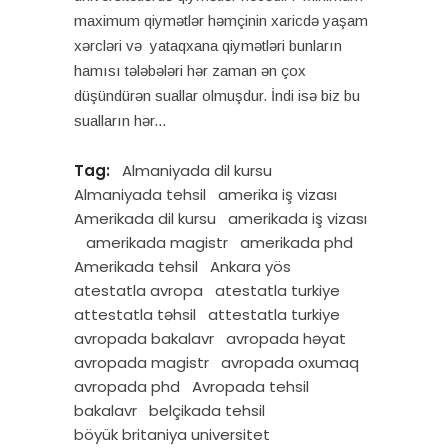
maximum qiymətlər həmçinin xaricdə yaşam
xərcləri və yataqxana qiymətləri bunların
hamısı tələbələri hər zaman ən çox
düşündürən suallar olmuşdur. İndi isə biz bu
sualların hər
Tag:
Almaniyada dil kursu
Almaniyada tehsil
amerika iş vizası
Amerikada dil kursu
amerikada iş vizası
amerikada magistr
amerikada phd
Amerikada tehsil
Ankara yös
atestatla avropa
atestatla turkiye
attestatla təhsil
attestatla turkiye
avropada bakalavr
avropada həyat
avropada magistr
avropada oxumaq
avropada phd
Avropada tehsil
bakalavr
belçikada tehsil
böyük britaniya universitet