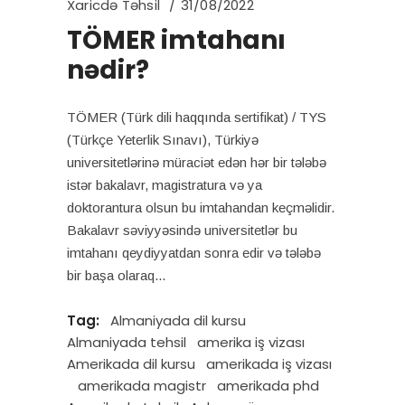
Xaricdə Təhsil
31/08/2022
TÖMER imtahanı
nədir?
TÖMER (Türk dili haqqında sertifikat) / TYS
(Türkçe Yeterlik Sınavı), Türkiyə
universitetlərinə müraciət edən hər bir tələbə
istər bakalavr, magistratura və ya
doktorantura olsun bu imtahandan keçməlidir.
Bakalavr səviyyəsində universitetlər bu
imtahanı qeydiyyatdan sonra edir və tələbə
bir başa olaraq
Tag:
Almaniyada dil kursu
Almaniyada tehsil
amerika iş vizası
Amerikada dil kursu
amerikada iş vizası
amerikada magistr
amerikada phd