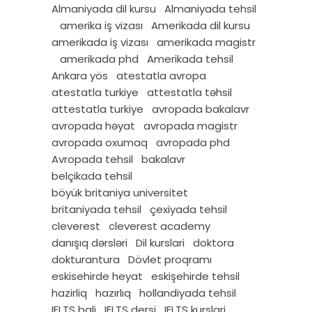
Almaniyada dil kursu
Almaniyada tehsil
amerika iş vizası
Amerikada dil kursu
amerikada iş vizası
amerikada magistr
amerikada phd
Amerikada tehsil
Ankara yös
atestatla avropa
atestatla turkiye
attestatla təhsil
attestatla turkiye
avropada bakalavr
avropada həyat
avropada magistr
avropada oxumaq
avropada phd
Avropada tehsil
bakalavr
belçikada tehsil
böyük britaniya universitet
britaniyada tehsil
çexiyada tehsil
cleverest
cleverest academy
danışıq dərsləri
Dil kurslari
doktora
dokturantura
Dövlet proqramı
eskisehirde heyat
eskişehirde tehsil
hazirliq
hazırlıq
hollandiyada tehsil
IELTS bali
IELTS dersi
IELTS kurslari