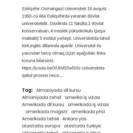
Eskişehir Osmangazi Universiteti 18 avqust
1993-cü ildə Eskişehirdə yaranan dövlət
universitetidir. Daxilində 11 fakültə,1 dövlət
konservatuarı,4 meslek yüksekokulu (peşə
məktəbi) 5 institut yerləşir. Universitetdə təhsil
türk,ingilis dillərində aparilir. Universitet ilə
yaxından tanış olmaq üçün aşağıdakı linkə
toxuna bilərsiniz.
https://youtu.be/XUtMS5efSfo Universitetə
qəbul prosesi necə
Tag:
Almaniyada dil kursu
Almaniyada tehsil
amerika iş vizası
Amerikada dil kursu
amerikada iş vizası
amerikada magistr
amerikada phd
Amerikada tehsil
Ankara yös
atestatla avropa
atestatla turkiye
attestatla təhsil
attestatla turkiye