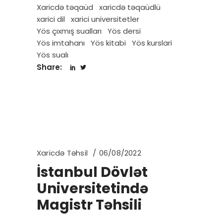
Xaricdə təqaüd
xaricdə təqaüdlü
xarici dil
xarici universitetler
Yös çıxmış sualları
Yös dersi
Yös imtahanı
Yös kitabi
Yös kurslari
Yös sualı
Share:
Xaricdə Təhsil
06/08/2022
İstanbul Dövlət
Universitetində
Magistr Təhsili