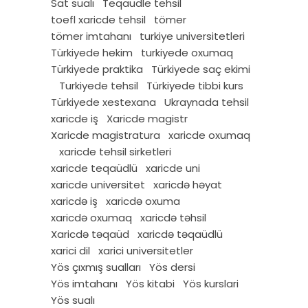
Sat sualı
Teqaudle tehsil
toefl xaricde tehsil
tömer
tömer imtahanı
turkiye universitetleri
Türkiyede hekim
turkiyede oxumaq
Türkiyede praktika
Türkiyede saç ekimi
Turkiyede tehsil
Türkiyede tibbi kurs
Türkiyede xestexana
Ukraynada tehsil
xaricde iş
Xaricde magistr
Xaricde magistratura
xaricde oxumaq
xaricde tehsil sirketleri
xaricde teqaüdlü
xaricde uni
xaricde universitet
xaricdə həyat
xaricdə iş
xaricdə oxuma
xaricdə oxumaq
xaricdə təhsil
Xaricdə təqaüd
xaricdə təqaüdlü
xarici dil
xarici universitetler
Yös çıxmış sualları
Yös dersi
Yös imtahanı
Yös kitabi
Yös kurslari
Yös sualı