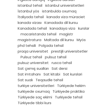
istanbul tehsil
istanbul universitetleri
İstanbul yös
istanbulda oxumaq
İtaliyada tehsil
kanada viza müraciet
kanada vizası
Kanadada dil kursu
Kanadada tehsil
kanadaya viza
kurslar
macaristanda tehsil
magistr
magistratura
Maltada dil kursu
Myös
phd tehsili
Polşada tehsil
praqa universitet
prestijli universitetler
Pulsuz tehsil
pulsuz təhsil
pulsuz universitet
rusca tehsil
Sat çıxmış sualları
Sat dersi
Sat imtahanı
Sat kitabi
Sat kurslari
Sat sualı
Teqaudle tehsil
turkiye universitetleri
Türkiyede hekim
turkiyede oxumaq
Türkiyede praktika
Türkiyede saç ekimi
Turkiyede tehsil
Türkiyede tibbi kurs