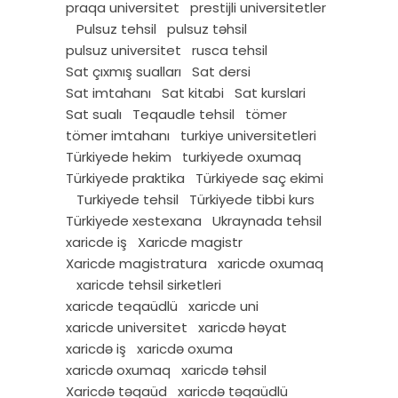
praqa universitet
prestijli universitetler
Pulsuz tehsil
pulsuz təhsil
pulsuz universitet
rusca tehsil
Sat çıxmış sualları
Sat dersi
Sat imtahanı
Sat kitabi
Sat kurslari
Sat sualı
Teqaudle tehsil
tömer
tömer imtahanı
turkiye universitetleri
Türkiyede hekim
turkiyede oxumaq
Türkiyede praktika
Türkiyede saç ekimi
Turkiyede tehsil
Türkiyede tibbi kurs
Türkiyede xestexana
Ukraynada tehsil
xaricde iş
Xaricde magistr
Xaricde magistratura
xaricde oxumaq
xaricde tehsil sirketleri
xaricde teqaüdlü
xaricde uni
xaricde universitet
xaricdə həyat
xaricdə iş
xaricdə oxuma
xaricdə oxumaq
xaricdə təhsil
Xaricdə təqaüd
xaricdə təqaüdlü