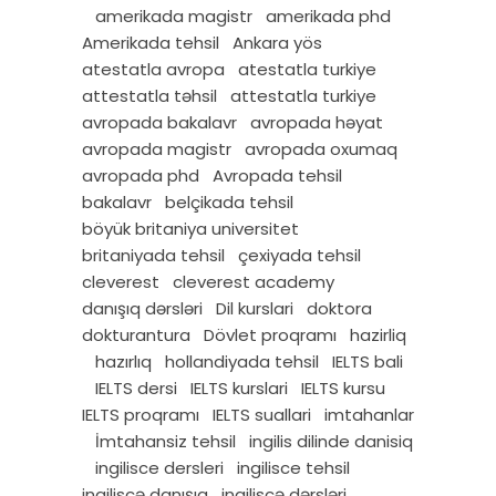
amerikada magistr
amerikada phd
Amerikada tehsil
Ankara yös
atestatla avropa
atestatla turkiye
attestatla təhsil
attestatla turkiye
avropada bakalavr
avropada həyat
avropada magistr
avropada oxumaq
avropada phd
Avropada tehsil
bakalavr
belçikada tehsil
böyük britaniya universitet
britaniyada tehsil
çexiyada tehsil
cleverest
cleverest academy
danışıq dərsləri
Dil kurslari
doktora
dokturantura
Dövlet proqramı
hazirliq
hazırlıq
hollandiyada tehsil
IELTS bali
IELTS dersi
IELTS kurslari
IELTS kursu
IELTS proqramı
IELTS suallari
imtahanlar
İmtahansiz tehsil
ingilis dilinde danisiq
ingilisce dersleri
ingilisce tehsil
ingiliscə danışıq
ingiliscə dərsləri