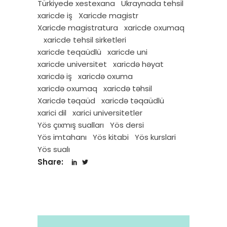
Türkiyede xestexana
Ukraynada tehsil
xaricde iş
Xaricde magistr
Xaricde magistratura
xaricde oxumaq
xaricde tehsil sirketleri
xaricde teqaüdlü
xaricde uni
xaricde universitet
xaricdə həyat
xaricdə iş
xaricdə oxuma
xaricdə oxumaq
xaricdə təhsil
Xaricdə təqaüd
xaricdə təqaüdlü
xarici dil
xarici universitetler
Yös çıxmış sualları
Yös dersi
Yös imtahanı
Yös kitabi
Yös kurslari
Yös sualı
Share: