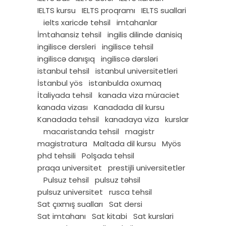
IELTS kursu
IELTS proqramı
IELTS suallari
ielts xaricde tehsil
imtahanlar
İmtahansiz tehsil
ingilis dilinde danisiq
ingilisce dersleri
ingilisce tehsil
ingiliscə danışıq
ingiliscə dərsləri
istanbul tehsil
istanbul universitetleri
İstanbul yös
istanbulda oxumaq
İtaliyada tehsil
kanada viza müraciet
kanada vizası
Kanadada dil kursu
Kanadada tehsil
kanadaya viza
kurslar
macaristanda tehsil
magistr
magistratura
Maltada dil kursu
Myös
phd tehsili
Polşada tehsil
praqa universitet
prestijli universitetler
Pulsuz tehsil
pulsuz təhsil
pulsuz universitet
rusca tehsil
Sat çıxmış sualları
Sat dersi
Sat imtahanı
Sat kitabi
Sat kurslari