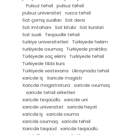
Pulsuz tehsil
pulsuz təhsil
pulsuz universitet
rusca tehsil
Sat çıxmış sualları
Sat dersi
Sat imtahanı
Sat kitabi
Sat kurslari
Sat sualı
Teqaudle tehsil
turkiye universitetleri
Türkiyede hekim
turkiyede oxumaq
Türkiyede praktika
Türkiyede saç ekimi
Turkiyede tehsil
Türkiyede tibbi kurs
Türkiyede xestexana
Ukraynada tehsil
xaricde iş
Xaricde magistr
Xaricde magistratura
xaricde oxumaq
xaricde tehsil sirketleri
xaricde teqaüdlü
xaricde uni
xaricde universitet
xaricdə həyat
xaricdə iş
xaricdə oxuma
xaricdə oxumaq
xaricdə təhsil
Xaricdə təqaüd
xaricdə təqaüdlü