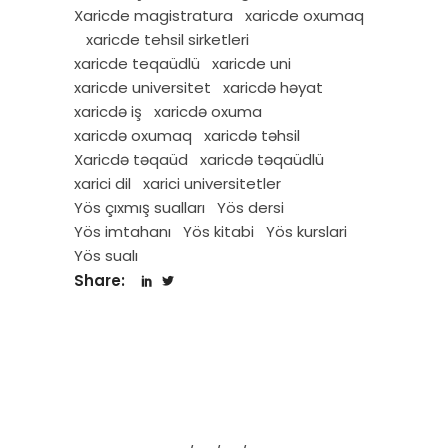
Xaricde magistratura
xaricde oxumaq
xaricde tehsil sirketleri
xaricde teqaüdlü
xaricde uni
xaricde universitet
xaricdə həyat
xaricdə iş
xaricdə oxuma
xaricdə oxumaq
xaricdə təhsil
Xaricdə təqaüd
xaricdə təqaüdlü
xarici dil
xarici universitetler
Yös çıxmış sualları
Yös dersi
Yös imtahanı
Yös kitabi
Yös kurslari
Yös sualı
Share: