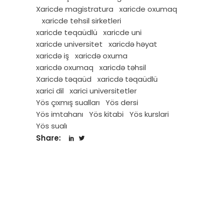
Xaricde magistratura
xaricde oxumaq
xaricde tehsil sirketleri
xaricde teqaüdlü
xaricde uni
xaricde universitet
xaricdə həyat
xaricdə iş
xaricdə oxuma
xaricdə oxumaq
xaricdə təhsil
Xaricdə təqaüd
xaricdə təqaüdlü
xarici dil
xarici universitetler
Yös çıxmış sualları
Yös dersi
Yös imtahanı
Yös kitabi
Yös kurslari
Yös sualı
Share: