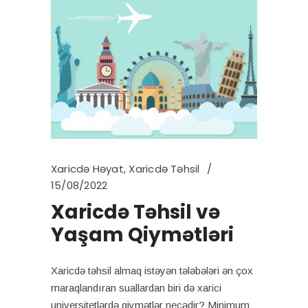
Xaricdə Həyat
,
Xaricdə Təhsil
15/08/2022
Xaricdə Təhsil və
Yaşam Qiymətləri
Xaricdə təhsil almaq istəyən tələbələri ən çox
maraqlandıran suallardan biri də xarici
universitetlərdə qiymətlər necədir? Minimum