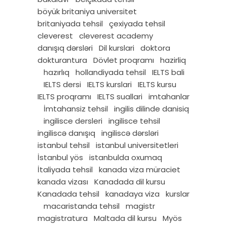
böyük britaniya universitet
britaniyada tehsil
çexiyada tehsil
cleverest
cleverest academy
danışıq dərsləri
Dil kurslari
doktora
dokturantura
Dövlet proqramı
hazirliq
hazırlıq
hollandiyada tehsil
IELTS bali
IELTS dersi
IELTS kurslari
IELTS kursu
IELTS proqramı
IELTS suallari
imtahanlar
İmtahansiz tehsil
ingilis dilinde danisiq
ingilisce dersleri
ingilisce tehsil
ingiliscə danışıq
ingiliscə dərsləri
istanbul tehsil
istanbul universitetleri
İstanbul yös
istanbulda oxumaq
İtaliyada tehsil
kanada viza müraciet
kanada vizası
Kanadada dil kursu
Kanadada tehsil
kanadaya viza
kurslar
macaristanda tehsil
magistr
magistratura
Maltada dil kursu
Myös