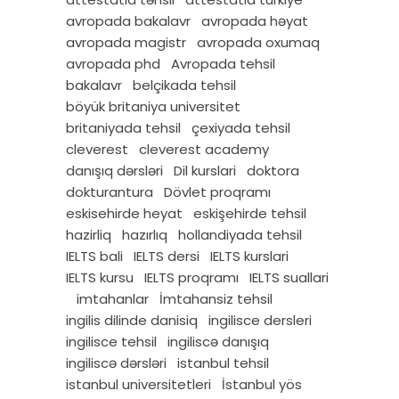
avropada bakalavr
avropada həyat
avropada magistr
avropada oxumaq
avropada phd
Avropada tehsil
bakalavr
belçikada tehsil
böyük britaniya universitet
britaniyada tehsil
çexiyada tehsil
cleverest
cleverest academy
danışıq dərsləri
Dil kurslari
doktora
dokturantura
Dövlet proqramı
eskisehirde heyat
eskişehirde tehsil
hazirliq
hazırlıq
hollandiyada tehsil
IELTS bali
IELTS dersi
IELTS kurslari
IELTS kursu
IELTS proqramı
IELTS suallari
imtahanlar
İmtahansiz tehsil
ingilis dilinde danisiq
ingilisce dersleri
ingilisce tehsil
ingiliscə danışıq
ingiliscə dərsləri
istanbul tehsil
istanbul universitetleri
İstanbul yös