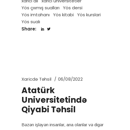
xarici dil
xarici universitetler
Yös çıxmış sualları
Yös dersi
Yös imtahanı
Yös kitabi
Yös kurslari
Yös sualı
Share:
Xaricdə Təhsil
06/08/2022
Atatürk
Universitetində
Qiyabi Təhsil
Bəzən işləyən insanlar, ana olanlar və digər