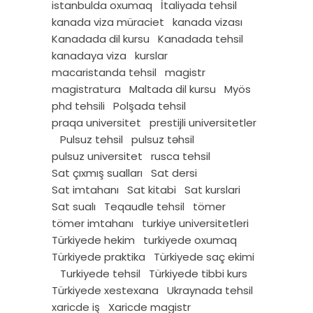
istanbulda oxumaq
İtaliyada tehsil
kanada viza müraciet
kanada vizası
Kanadada dil kursu
Kanadada tehsil
kanadaya viza
kurslar
macaristanda tehsil
magistr
magistratura
Maltada dil kursu
Myös
phd tehsili
Polşada tehsil
praqa universitet
prestijli universitetler
Pulsuz tehsil
pulsuz təhsil
pulsuz universitet
rusca tehsil
Sat çıxmış sualları
Sat dersi
Sat imtahanı
Sat kitabi
Sat kurslari
Sat sualı
Teqaudle tehsil
tömer
tömer imtahanı
turkiye universitetleri
Türkiyede hekim
turkiyede oxumaq
Türkiyede praktika
Türkiyede saç ekimi
Turkiyede tehsil
Türkiyede tibbi kurs
Türkiyede xestexana
Ukraynada tehsil
xaricde iş
Xaricde magistr