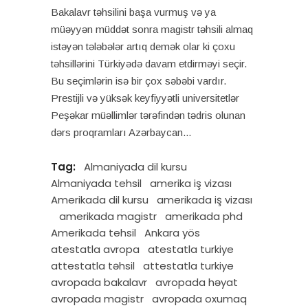
Bakalavr təhsilini başa vurmuş və ya
müəyyən müddət sonra magistr təhsili almaq
istəyən tələbələr artıq demək olar ki çoxu
təhsillərini Türkiyədə davam etdirməyi seçir.
Bu seçimlərin isə bir çox səbəbi vardır.
Prestijli və yüksək keyfiyyətli universitetlər
Peşəkar müəllimlər tərəfindən tədris olunan
dərs proqramları Azərbaycan
Tag:
Almaniyada dil kursu
Almaniyada tehsil
amerika iş vizası
Amerikada dil kursu
amerikada iş vizası
amerikada magistr
amerikada phd
Amerikada tehsil
Ankara yös
atestatla avropa
atestatla turkiye
attestatla təhsil
attestatla turkiye
avropada bakalavr
avropada həyat
avropada magistr
avropada oxumaq