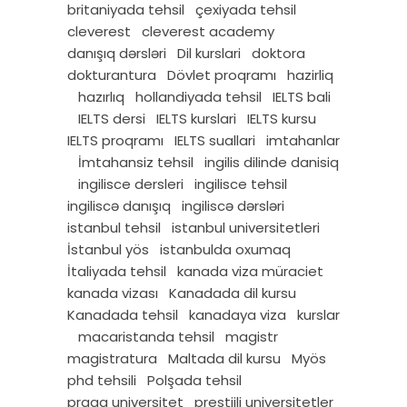
britaniyada tehsil
çexiyada tehsil
cleverest
cleverest academy
danışıq dərsləri
Dil kurslari
doktora
dokturantura
Dövlet proqramı
hazirliq
hazırlıq
hollandiyada tehsil
IELTS bali
IELTS dersi
IELTS kurslari
IELTS kursu
IELTS proqramı
IELTS suallari
imtahanlar
İmtahansiz tehsil
ingilis dilinde danisiq
ingilisce dersleri
ingilisce tehsil
ingiliscə danışıq
ingiliscə dərsləri
istanbul tehsil
istanbul universitetleri
İstanbul yös
istanbulda oxumaq
İtaliyada tehsil
kanada viza müraciet
kanada vizası
Kanadada dil kursu
Kanadada tehsil
kanadaya viza
kurslar
macaristanda tehsil
magistr
magistratura
Maltada dil kursu
Myös
phd tehsili
Polşada tehsil
praqa universitet
prestijli universitetler