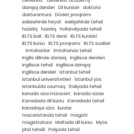
cleverest
cleverest academy
danışıq dərsləri
Dil kurslari
doktora
dokturantura
Dövlet proqramı
eskisehirde heyat
eskişehirde tehsil
hazirliq
hazırlıq
hollandiyada tehsil
IELTS bali
IELTS dersi
IELTS kurslari
IELTS kursu
IELTS proqramı
IELTS suallari
imtahanlar
İmtahansiz tehsil
ingilis dilinde danisiq
ingilisce dersleri
ingilisce tehsil
ingiliscə danışıq
ingiliscə dərsləri
istanbul tehsil
istanbul universitetleri
İstanbul yös
istanbulda oxumaq
İtaliyada tehsil
kanada viza müraciet
kanada vizası
Kanadada dil kursu
Kanadada tehsil
kanadaya viza
kurslar
macaristanda tehsil
magistr
magistratura
Maltada dil kursu
Myös
phd tehsili
Polşada tehsil