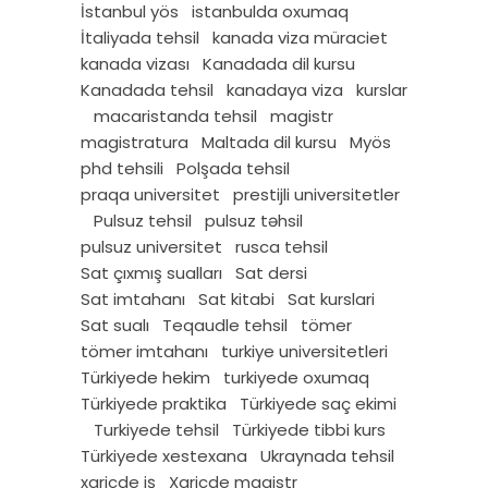
İstanbul yös
istanbulda oxumaq
İtaliyada tehsil
kanada viza müraciet
kanada vizası
Kanadada dil kursu
Kanadada tehsil
kanadaya viza
kurslar
macaristanda tehsil
magistr
magistratura
Maltada dil kursu
Myös
phd tehsili
Polşada tehsil
praqa universitet
prestijli universitetler
Pulsuz tehsil
pulsuz təhsil
pulsuz universitet
rusca tehsil
Sat çıxmış sualları
Sat dersi
Sat imtahanı
Sat kitabi
Sat kurslari
Sat sualı
Teqaudle tehsil
tömer
tömer imtahanı
turkiye universitetleri
Türkiyede hekim
turkiyede oxumaq
Türkiyede praktika
Türkiyede saç ekimi
Turkiyede tehsil
Türkiyede tibbi kurs
Türkiyede xestexana
Ukraynada tehsil
xaricde iş
Xaricde magistr