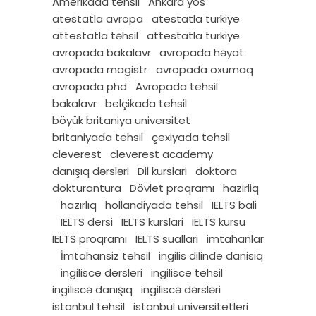
Amerikada tehsil
Ankara yös
atestatla avropa
atestatla turkiye
attestatla təhsil
attestatla turkiye
avropada bakalavr
avropada həyat
avropada magistr
avropada oxumaq
avropada phd
Avropada tehsil
bakalavr
belçikada tehsil
böyük britaniya universitet
britaniyada tehsil
çexiyada tehsil
cleverest
cleverest academy
danışıq dərsləri
Dil kurslari
doktora
dokturantura
Dövlet proqramı
hazirliq
hazırlıq
hollandiyada tehsil
IELTS bali
IELTS dersi
IELTS kurslari
IELTS kursu
IELTS proqramı
IELTS suallari
imtahanlar
İmtahansiz tehsil
ingilis dilinde danisiq
ingilisce dersleri
ingilisce tehsil
ingiliscə danışıq
ingiliscə dərsləri
istanbul tehsil
istanbul universitetleri