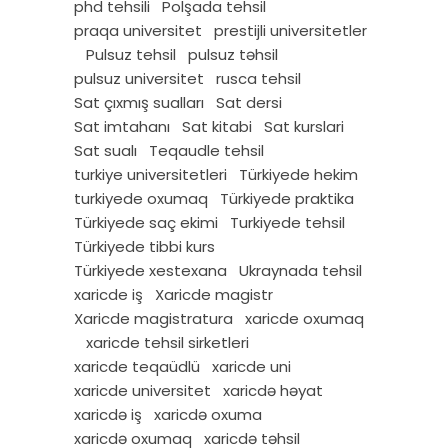
phd tehsili
Polşada tehsil
praqa universitet
prestijli universitetler
Pulsuz tehsil
pulsuz təhsil
pulsuz universitet
rusca tehsil
Sat çıxmış sualları
Sat dersi
Sat imtahanı
Sat kitabi
Sat kurslari
Sat sualı
Teqaudle tehsil
turkiye universitetleri
Türkiyede hekim
turkiyede oxumaq
Türkiyede praktika
Türkiyede saç ekimi
Turkiyede tehsil
Türkiyede tibbi kurs
Türkiyede xestexana
Ukraynada tehsil
xaricde iş
Xaricde magistr
Xaricde magistratura
xaricde oxumaq
xaricde tehsil sirketleri
xaricde teqaüdlü
xaricde uni
xaricde universitet
xaricdə həyat
xaricdə iş
xaricdə oxuma
xaricdə oxumaq
xaricdə təhsil