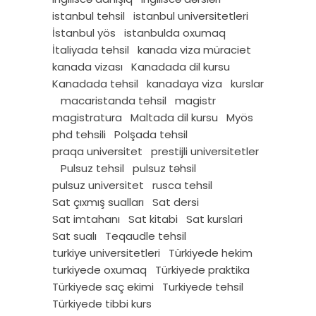
istanbul tehsil
istanbul universitetleri
İstanbul yös
istanbulda oxumaq
İtaliyada tehsil
kanada viza müraciet
kanada vizası
Kanadada dil kursu
Kanadada tehsil
kanadaya viza
kurslar
macaristanda tehsil
magistr
magistratura
Maltada dil kursu
Myös
phd tehsili
Polşada tehsil
praqa universitet
prestijli universitetler
Pulsuz tehsil
pulsuz təhsil
pulsuz universitet
rusca tehsil
Sat çıxmış sualları
Sat dersi
Sat imtahanı
Sat kitabi
Sat kurslari
Sat sualı
Teqaudle tehsil
turkiye universitetleri
Türkiyede hekim
turkiyede oxumaq
Türkiyede praktika
Türkiyede saç ekimi
Turkiyede tehsil
Türkiyede tibbi kurs