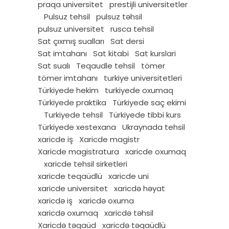
praqa universitet
prestijli universitetler
Pulsuz tehsil
pulsuz təhsil
pulsuz universitet
rusca tehsil
Sat çıxmış sualları
Sat dersi
Sat imtahanı
Sat kitabi
Sat kurslari
Sat sualı
Teqaudle tehsil
tömer
tömer imtahanı
turkiye universitetleri
Türkiyede hekim
turkiyede oxumaq
Türkiyede praktika
Türkiyede saç ekimi
Turkiyede tehsil
Türkiyede tibbi kurs
Türkiyede xestexana
Ukraynada tehsil
xaricde iş
Xaricde magistr
Xaricde magistratura
xaricde oxumaq
xaricde tehsil sirketleri
xaricde teqaüdlü
xaricde uni
xaricde universitet
xaricdə həyat
xaricdə iş
xaricdə oxuma
xaricdə oxumaq
xaricdə təhsil
Xaricdə təqaüd
xaricdə təqaüdlü