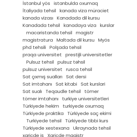
İstanbul yös
istanbulda oxumaq
İtaliyada tehsil
kanada viza müraciet
kanada vizası
Kanadada dil kursu
Kanadada tehsil
kanadaya viza
kurslar
macaristanda tehsil
magistr
magistratura
Maltada dil kursu
Myös
phd tehsili
Polşada tehsil
praqa universitet
prestijli universitetler
Pulsuz tehsil
pulsuz təhsil
pulsuz universitet
rusca tehsil
Sat çıxmış sualları
Sat dersi
Sat imtahanı
Sat kitabi
Sat kurslari
Sat sualı
Teqaudle tehsil
tömer
tömer imtahanı
turkiye universitetleri
Türkiyede hekim
turkiyede oxumaq
Türkiyede praktika
Türkiyede saç ekimi
Turkiyede tehsil
Türkiyede tibbi kurs
Türkiyede xestexana
Ukraynada tehsil
xaricde iş
Xaricde magistr