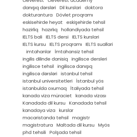
cleverest
cleverest academy
danışıq dərsləri
Dil kurslari
doktora
dokturantura
Dövlet proqramı
eskisehirde heyat
eskişehirde tehsil
hazirliq
hazırlıq
hollandiyada tehsil
IELTS bali
IELTS dersi
IELTS kurslari
IELTS kursu
IELTS proqramı
IELTS suallari
imtahanlar
İmtahansiz tehsil
ingilis dilinde danisiq
ingilisce dersleri
ingilisce tehsil
ingiliscə danışıq
ingiliscə dərsləri
istanbul tehsil
istanbul universitetleri
İstanbul yös
istanbulda oxumaq
İtaliyada tehsil
kanada viza müraciet
kanada vizası
Kanadada dil kursu
Kanadada tehsil
kanadaya viza
kurslar
macaristanda tehsil
magistr
magistratura
Maltada dil kursu
Myös
phd tehsili
Polşada tehsil