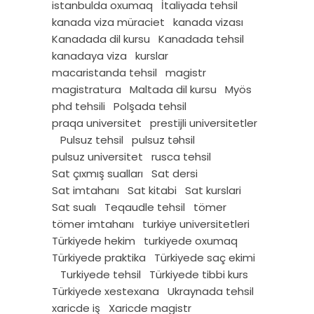
istanbulda oxumaq
İtaliyada tehsil
kanada viza müraciet
kanada vizası
Kanadada dil kursu
Kanadada tehsil
kanadaya viza
kurslar
macaristanda tehsil
magistr
magistratura
Maltada dil kursu
Myös
phd tehsili
Polşada tehsil
praqa universitet
prestijli universitetler
Pulsuz tehsil
pulsuz təhsil
pulsuz universitet
rusca tehsil
Sat çıxmış sualları
Sat dersi
Sat imtahanı
Sat kitabi
Sat kurslari
Sat sualı
Teqaudle tehsil
tömer
tömer imtahanı
turkiye universitetleri
Türkiyede hekim
turkiyede oxumaq
Türkiyede praktika
Türkiyede saç ekimi
Turkiyede tehsil
Türkiyede tibbi kurs
Türkiyede xestexana
Ukraynada tehsil
xaricde iş
Xaricde magistr