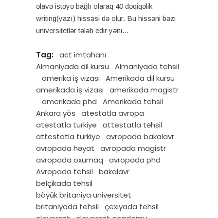
əlavə istəyə bağlı olaraq 40 dəqiqəlik
writing(yazı) hissəsi də olur. Bu hissəni bəzi
universitetlər tələb edir yəni
Tag:
act imtahanı
Almaniyada dil kursu
Almaniyada tehsil
amerika iş vizası
Amerikada dil kursu
amerikada iş vizası
amerikada magistr
amerikada phd
Amerikada tehsil
Ankara yös
atestatla avropa
atestatla turkiye
attestatla təhsil
attestatla turkiye
avropada bakalavr
avropada həyat
avropada magistr
avropada oxumaq
avropada phd
Avropada tehsil
bakalavr
belçikada tehsil
böyük britaniya universitet
britaniyada tehsil
çexiyada tehsil