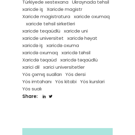
Türkiyede xestexana
Ukraynada tehsil
xaricde iş
Xaricde magistr
Xaricde magistratura
xaricde oxumaq
xaricde tehsil sirketleri
xaricde teqaüdlü
xaricde uni
xaricde universitet
xaricdə həyat
xaricdə iş
xaricdə oxuma
xaricdə oxumaq
xaricdə təhsil
Xaricdə təqaüd
xaricdə təqaüdlü
xarici dil
xarici universitetler
Yös çıxmış sualları
Yös dersi
Yös imtahanı
Yös kitabi
Yös kurslari
Yös sualı
Share: