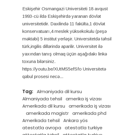
Eskişehir Osmangazi Universiteti 18 avqust
1993-cü ildə Eskişehirdə yaranan dövlət
universitetidir. Daxilində 11 fakültə,1 dövlət
konservatuarı,4 meslek yüksekokulu (peşə
məktəbi) 5 institut yerləşir. Universitetdə təhsil
türk,ingilis dillərində aparilir. Universitet ilə
yaxından tanış olmaq üçün aşağıdakı linkə
toxuna bilərsiniz.
https://youtu.be/XUtMS5efSfo Universitetə
qəbul prosesi necə
Tag:
Almaniyada dil kursu
Almaniyada tehsil
amerika iş vizası
Amerikada dil kursu
amerikada iş vizası
amerikada magistr
amerikada phd
Amerikada tehsil
Ankara yös
atestatla avropa
atestatla turkiye
attestatla təhsil
attestatla turkiye