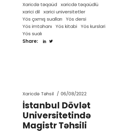
Xaricdə təqaüd
xaricdə təqaüdlü
xarici dil
xarici universitetler
Yös çıxmış sualları
Yös dersi
Yös imtahanı
Yös kitabi
Yös kurslari
Yös sualı
Share:
Xaricdə Təhsil
06/08/2022
İstanbul Dövlət
Universitetində
Magistr Təhsili