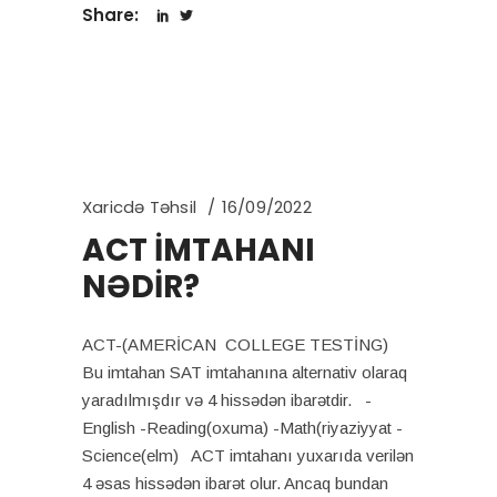
Share:
Xaricdə Təhsil
16/09/2022
ACT İMTAHANI
NƏDİR?
ACT-(AMERİCAN COLLEGE TESTİNG)
Bu imtahan SAT imtahanına alternativ olaraq
yaradılmışdır və 4 hissədən ibarətdir. -
English -Reading(oxuma) -Math(riyaziyyat -
Science(elm) ACT imtahanı yuxarıda verilən
4 əsas hissədən ibarət olur. Ancaq bundan