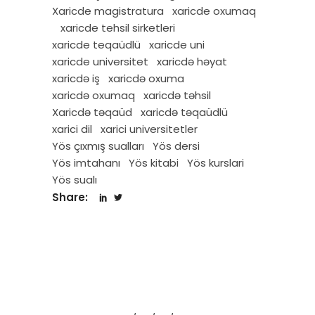
Xaricde magistratura
xaricde oxumaq
xaricde tehsil sirketleri
xaricde teqaüdlü
xaricde uni
xaricde universitet
xaricdə həyat
xaricdə iş
xaricdə oxuma
xaricdə oxumaq
xaricdə təhsil
Xaricdə təqaüd
xaricdə təqaüdlü
xarici dil
xarici universitetler
Yös çıxmış sualları
Yös dersi
Yös imtahanı
Yös kitabi
Yös kurslari
Yös sualı
Share: