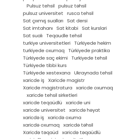
Pulsuz tehsil
pulsuz təhsil
pulsuz universitet
rusca tehsil
Sat çıxmış sualları
Sat dersi
Sat imtahanı
Sat kitabi
Sat kurslari
Sat sualı
Teqaudle tehsil
turkiye universitetleri
Türkiyede hekim
turkiyede oxumaq
Türkiyede praktika
Türkiyede saç ekimi
Turkiyede tehsil
Türkiyede tibbi kurs
Türkiyede xestexana
Ukraynada tehsil
xaricde iş
Xaricde magistr
Xaricde magistratura
xaricde oxumaq
xaricde tehsil sirketleri
xaricde teqaüdlü
xaricde uni
xaricde universitet
xaricdə həyat
xaricdə iş
xaricdə oxuma
xaricdə oxumaq
xaricdə təhsil
Xaricdə təqaüd
xaricdə təqaüdlü