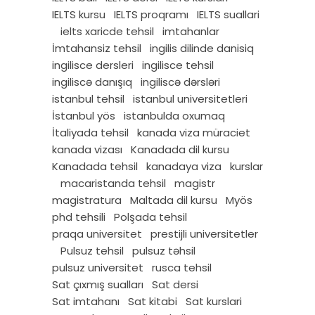
IELTS kursu
IELTS proqramı
IELTS suallari
ielts xaricde tehsil
imtahanlar
İmtahansiz tehsil
ingilis dilinde danisiq
ingilisce dersleri
ingilisce tehsil
ingiliscə danışıq
ingiliscə dərsləri
istanbul tehsil
istanbul universitetleri
İstanbul yös
istanbulda oxumaq
İtaliyada tehsil
kanada viza müraciet
kanada vizası
Kanadada dil kursu
Kanadada tehsil
kanadaya viza
kurslar
macaristanda tehsil
magistr
magistratura
Maltada dil kursu
Myös
phd tehsili
Polşada tehsil
praqa universitet
prestijli universitetler
Pulsuz tehsil
pulsuz təhsil
pulsuz universitet
rusca tehsil
Sat çıxmış sualları
Sat dersi
Sat imtahanı
Sat kitabi
Sat kurslari