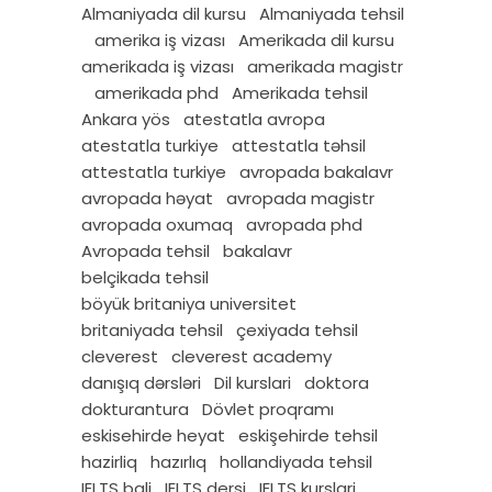
Almaniyada dil kursu
Almaniyada tehsil
amerika iş vizası
Amerikada dil kursu
amerikada iş vizası
amerikada magistr
amerikada phd
Amerikada tehsil
Ankara yös
atestatla avropa
atestatla turkiye
attestatla təhsil
attestatla turkiye
avropada bakalavr
avropada həyat
avropada magistr
avropada oxumaq
avropada phd
Avropada tehsil
bakalavr
belçikada tehsil
böyük britaniya universitet
britaniyada tehsil
çexiyada tehsil
cleverest
cleverest academy
danışıq dərsləri
Dil kurslari
doktora
dokturantura
Dövlet proqramı
eskisehirde heyat
eskişehirde tehsil
hazirliq
hazırlıq
hollandiyada tehsil
IELTS bali
IELTS dersi
IELTS kurslari