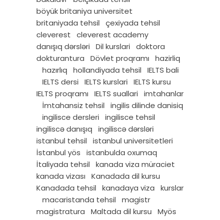
böyük britaniya universitet
britaniyada tehsil
çexiyada tehsil
cleverest
cleverest academy
danışıq dərsləri
Dil kurslari
doktora
dokturantura
Dövlet proqramı
hazirliq
hazırlıq
hollandiyada tehsil
IELTS bali
IELTS dersi
IELTS kurslari
IELTS kursu
IELTS proqramı
IELTS suallari
imtahanlar
İmtahansiz tehsil
ingilis dilinde danisiq
ingilisce dersleri
ingilisce tehsil
ingiliscə danışıq
ingiliscə dərsləri
istanbul tehsil
istanbul universitetleri
İstanbul yös
istanbulda oxumaq
İtaliyada tehsil
kanada viza müraciet
kanada vizası
Kanadada dil kursu
Kanadada tehsil
kanadaya viza
kurslar
macaristanda tehsil
magistr
magistratura
Maltada dil kursu
Myös