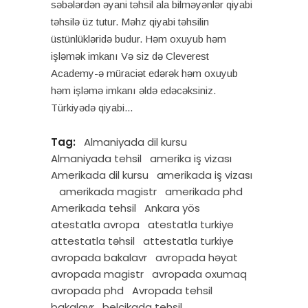
səbələrdən əyani təhsil ala bilməyənlər qiyabi
təhsilə üz tutur. Məhz qiyabi təhsilin
üstünlükləridə budur. Həm oxuyub həm
işləmək imkanı Və siz də Cleverest
Academy-ə müraciət edərək həm oxuyub
həm işləmə imkanı əldə edəcəksiniz.
Türkiyədə qiyabi
Tag:
Almaniyada dil kursu
Almaniyada tehsil
amerika iş vizası
Amerikada dil kursu
amerikada iş vizası
amerikada magistr
amerikada phd
Amerikada tehsil
Ankara yös
atestatla avropa
atestatla turkiye
attestatla təhsil
attestatla turkiye
avropada bakalavr
avropada həyat
avropada magistr
avropada oxumaq
avropada phd
Avropada tehsil
bakalavr
belçikada tehsil