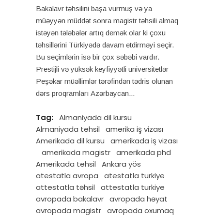
Bakalavr təhsilini başa vurmuş və ya
müəyyən müddət sonra magistr təhsili almaq
istəyən tələbələr artıq demək olar ki çoxu
təhsillərini Türkiyədə davam etdirməyi seçir.
Bu seçimlərin isə bir çox səbəbi vardır.
Prestijli və yüksək keyfiyyətli universitetlər
Peşəkar müəllimlər tərəfindən tədris olunan
dərs proqramları Azərbaycan
Tag:
Almaniyada dil kursu
Almaniyada tehsil
amerika iş vizası
Amerikada dil kursu
amerikada iş vizası
amerikada magistr
amerikada phd
Amerikada tehsil
Ankara yös
atestatla avropa
atestatla turkiye
attestatla təhsil
attestatla turkiye
avropada bakalavr
avropada həyat
avropada magistr
avropada oxumaq