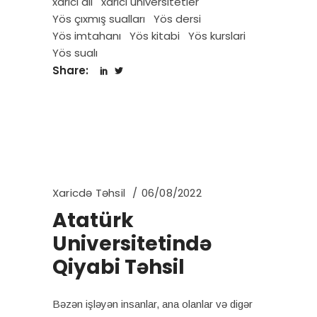
xarici dil
xarici universitetler
Yös çıxmış sualları
Yös dersi
Yös imtahanı
Yös kitabi
Yös kurslari
Yös sualı
Share:
Xaricdə Təhsil
06/08/2022
Atatürk
Universitetində
Qiyabi Təhsil
Bəzən işləyən insanlar, ana olanlar və digər