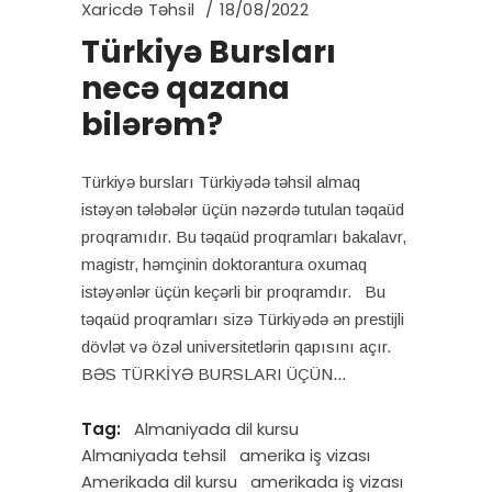
Xaricdə Təhsil
18/08/2022
Türkiyə Bursları
necə qazana
bilərəm?
Türkiyə bursları Türkiyədə təhsil almaq
istəyən tələbələr üçün nəzərdə tutulan təqaüd
proqramıdır. Bu təqaüd proqramları bakalavr,
magistr, həmçinin doktorantura oxumaq
istəyənlər üçün keçərli bir proqramdır. Bu
təqaüd proqramları sizə Türkiyədə ən prestijli
dövlət və özəl universitetlərin qapısını açır.
BƏS TÜRKİYƏ BURSLARI ÜÇÜN
Tag:
Almaniyada dil kursu
Almaniyada tehsil
amerika iş vizası
Amerikada dil kursu
amerikada iş vizası