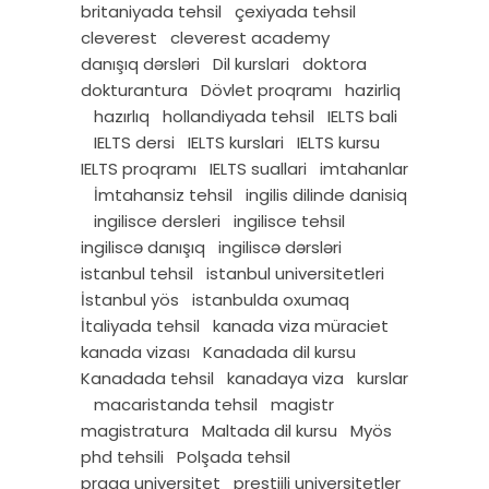
britaniyada tehsil
çexiyada tehsil
cleverest
cleverest academy
danışıq dərsləri
Dil kurslari
doktora
dokturantura
Dövlet proqramı
hazirliq
hazırlıq
hollandiyada tehsil
IELTS bali
IELTS dersi
IELTS kurslari
IELTS kursu
IELTS proqramı
IELTS suallari
imtahanlar
İmtahansiz tehsil
ingilis dilinde danisiq
ingilisce dersleri
ingilisce tehsil
ingiliscə danışıq
ingiliscə dərsləri
istanbul tehsil
istanbul universitetleri
İstanbul yös
istanbulda oxumaq
İtaliyada tehsil
kanada viza müraciet
kanada vizası
Kanadada dil kursu
Kanadada tehsil
kanadaya viza
kurslar
macaristanda tehsil
magistr
magistratura
Maltada dil kursu
Myös
phd tehsili
Polşada tehsil
praqa universitet
prestijli universitetler