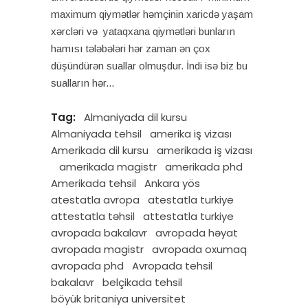
maximum qiymətlər həmçinin xaricdə yaşam
xərcləri və yataqxana qiymətləri bunların
hamısı tələbələri hər zaman ən çox
düşündürən suallar olmuşdur. İndi isə biz bu
sualların hər
Tag:
Almaniyada dil kursu
Almaniyada tehsil
amerika iş vizası
Amerikada dil kursu
amerikada iş vizası
amerikada magistr
amerikada phd
Amerikada tehsil
Ankara yös
atestatla avropa
atestatla turkiye
attestatla təhsil
attestatla turkiye
avropada bakalavr
avropada həyat
avropada magistr
avropada oxumaq
avropada phd
Avropada tehsil
bakalavr
belçikada tehsil
böyük britaniya universitet