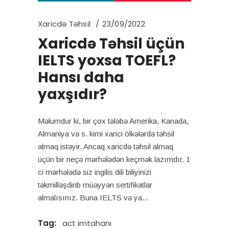
Xaricdə Təhsil
23/09/2022
Xaricdə Təhsil üçün
IELTS yoxsa TOEFL?
Hansı daha
yaxşıdır?
Məlumdur ki, bir çox tələbə Amerika, Kanada,
Almaniya və s. kimi xarici ölkələrdə təhsil
almaq istəyir. Ancaq xaricdə təhsil almaq
üçün bir neçə mərhələdən keçmək lazımdır. 1
ci mərhələdə siz ingilis dili biliyinizi
təkmilləşdirib müəyyən sertifikatlar
almalısınız. Buna IELTS və ya
Tag:
act imtahanı