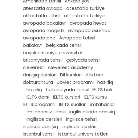
Amerikada tehsil
Ankara yös
atestatla avropa
atestatla turkiye
attestatla təhsil
attestatla turkiye
avropada bakalavr
avropada həyat
avropada magistr
avropada oxumaq
avropada phd
Avropada tehsil
bakalavr
belçikada tehsil
böyük britaniya universitet
britaniyada tehsil
çexiyada tehsil
cleverest
cleverest academy
danışıq dərsləri
Dil kurslari
doktora
dokturantura
Dövlet proqramı
hazirliq
hazırlıq
hollandiyada tehsil
IELTS bali
IELTS dersi
IELTS kurslari
IELTS kursu
IELTS proqramı
IELTS suallari
imtahanlar
İmtahansiz tehsil
ingilis dilinde danisiq
ingilisce dersleri
ingilisce tehsil
ingiliscə danışıq
ingiliscə dərsləri
istanbul tehsil
istanbul universitetleri