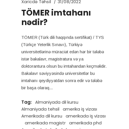
Xaricdə Təhsil
31/08/2022
TÖMER imtahanı
nədir?
TÖMER (Türk dili haqqında sertifikat) / TYS
(Türkçe Yeterlik Sınavı), Türkiyə
universitetlərinə müraciət edən hər bir tələbə
istər bakalavr, magistratura və ya
doktorantura olsun bu imtahandan keçməlidir.
Bakalavr səviyyəsində universitetlər bu
imtahanı qeydiyyatdan sonra edir və tələbə
bir başa olaraq
Tag:
Almaniyada dil kursu
Almaniyada tehsil
amerika iş vizası
Amerikada dil kursu
amerikada iş vizası
amerikada magistr
amerikada phd