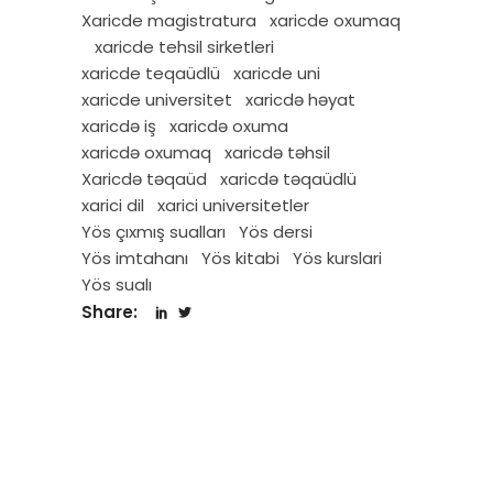
Xaricde magistratura
xaricde oxumaq
xaricde tehsil sirketleri
xaricde teqaüdlü
xaricde uni
xaricde universitet
xaricdə həyat
xaricdə iş
xaricdə oxuma
xaricdə oxumaq
xaricdə təhsil
Xaricdə təqaüd
xaricdə təqaüdlü
xarici dil
xarici universitetler
Yös çıxmış sualları
Yös dersi
Yös imtahanı
Yös kitabi
Yös kurslari
Yös sualı
Share: