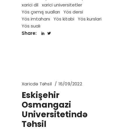
xarici dil
xarici universitetler
Yös çıxmış sualları
Yös dersi
Yös imtahanı
Yös kitabi
Yös kurslari
Yös sualı
Share:
Xaricdə Təhsil
16/09/2022
Eskişehir
Osmangazi
Universitetində
Təhsil