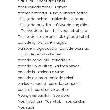
Sat sualı
Teqaudle tehsil
toefl xaricde tehsil
tömer
tömer imtahanı
turkiye universitetleri
Türkiyede hekim
turkiyede oxumaq
Türkiyede praktika
Türkiyede saç ekimi
Turkiyede tehsil
Türkiyede tibbi kurs
Türkiyede xestexana
Ukraynada tehsil
xaricde iş
Xaricde magistr
Xaricde magistratura
xaricde oxumaq
xaricde tehsil sirketleri
xaricde teqaüdlü
xaricde uni
xaricde universitet
xaricdə həyat
xaricdə iş
xaricdə oxuma
xaricdə oxumaq
xaricdə təhsil
Xaricdə təqaüd
xaricdə təqaüdlü
xarici dil
xarici universitetler
Yös çıxmış sualları
Yös dersi
Yös imtahanı
Yös kitabi
Yös kurslari
Yös sualı