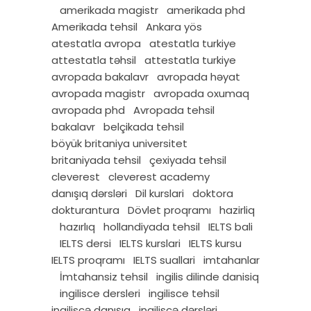
amerikada magistr
amerikada phd
Amerikada tehsil
Ankara yös
atestatla avropa
atestatla turkiye
attestatla təhsil
attestatla turkiye
avropada bakalavr
avropada həyat
avropada magistr
avropada oxumaq
avropada phd
Avropada tehsil
bakalavr
belçikada tehsil
böyük britaniya universitet
britaniyada tehsil
çexiyada tehsil
cleverest
cleverest academy
danışıq dərsləri
Dil kurslari
doktora
dokturantura
Dövlet proqramı
hazirliq
hazırlıq
hollandiyada tehsil
IELTS bali
IELTS dersi
IELTS kurslari
IELTS kursu
IELTS proqramı
IELTS suallari
imtahanlar
İmtahansiz tehsil
ingilis dilinde danisiq
ingilisce dersleri
ingilisce tehsil
ingiliscə danışıq
ingiliscə dərsləri