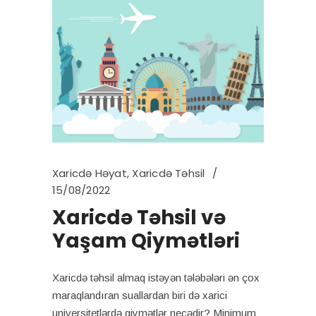
Xaricdə Həyat
,
Xaricdə Təhsil
15/08/2022
Xaricdə Təhsil və
Yaşam Qiymətləri
Xaricdə təhsil almaq istəyən tələbələri ən çox
maraqlandıran suallardan biri də xarici
universitetlərdə qiymətlər necədir? Minimum