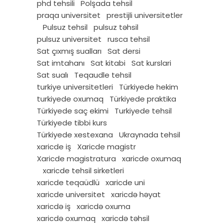
phd tehsili
Polşada tehsil
praqa universitet
prestijli universitetler
Pulsuz tehsil
pulsuz təhsil
pulsuz universitet
rusca tehsil
Sat çıxmış sualları
Sat dersi
Sat imtahanı
Sat kitabi
Sat kurslari
Sat sualı
Teqaudle tehsil
turkiye universitetleri
Türkiyede hekim
turkiyede oxumaq
Türkiyede praktika
Türkiyede saç ekimi
Turkiyede tehsil
Türkiyede tibbi kurs
Türkiyede xestexana
Ukraynada tehsil
xaricde iş
Xaricde magistr
Xaricde magistratura
xaricde oxumaq
xaricde tehsil sirketleri
xaricde teqaüdlü
xaricde uni
xaricde universitet
xaricdə həyat
xaricdə iş
xaricdə oxuma
xaricdə oxumaq
xaricdə təhsil