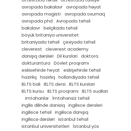
avropada bakalavr
avropada həyat
avropada magistr
avropada oxumaq
avropada phd
Avropada tehsil
bakalavr
belçikada tehsil
böyük britaniya universitet
britaniyada tehsil
çexiyada tehsil
cleverest
cleverest academy
danışıq dərsləri
Dil kurslari
doktora
dokturantura
Dövlet proqramı
eskisehirde heyat
eskişehirde tehsil
hazirliq
hazırlıq
hollandiyada tehsil
IELTS bali
IELTS dersi
IELTS kurslari
IELTS kursu
IELTS proqramı
IELTS suallari
imtahanlar
İmtahansiz tehsil
ingilis dilinde danisiq
ingilisce dersleri
ingilisce tehsil
ingiliscə danışıq
ingiliscə dərsləri
istanbul tehsil
istanbul universitetleri
İstanbul yös