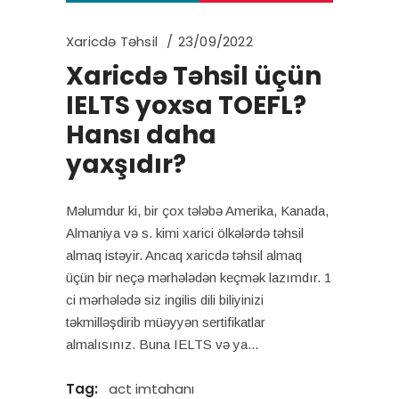
Xaricdə Təhsil
23/09/2022
Xaricdə Təhsil üçün
IELTS yoxsa TOEFL?
Hansı daha
yaxşıdır?
Məlumdur ki, bir çox tələbə Amerika, Kanada,
Almaniya və s. kimi xarici ölkələrdə təhsil
almaq istəyir. Ancaq xaricdə təhsil almaq
üçün bir neçə mərhələdən keçmək lazımdır. 1
ci mərhələdə siz ingilis dili biliyinizi
təkmilləşdirib müəyyən sertifikatlar
almalısınız. Buna IELTS və ya
Tag:
act imtahanı