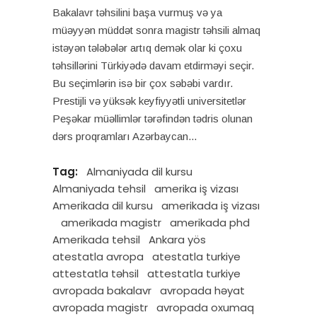
Bakalavr təhsilini başa vurmuş və ya
müəyyən müddət sonra magistr təhsili almaq
istəyən tələbələr artıq demək olar ki çoxu
təhsillərini Türkiyədə davam etdirməyi seçir.
Bu seçimlərin isə bir çox səbəbi vardır.
Prestijli və yüksək keyfiyyətli universitetlər
Peşəkar müəllimlər tərəfindən tədris olunan
dərs proqramları Azərbaycan
Tag:
Almaniyada dil kursu
Almaniyada tehsil
amerika iş vizası
Amerikada dil kursu
amerikada iş vizası
amerikada magistr
amerikada phd
Amerikada tehsil
Ankara yös
atestatla avropa
atestatla turkiye
attestatla təhsil
attestatla turkiye
avropada bakalavr
avropada həyat
avropada magistr
avropada oxumaq