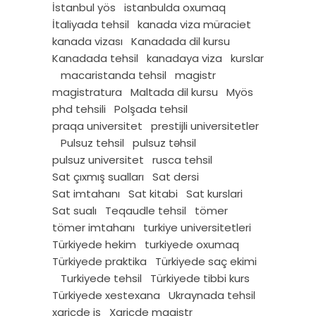
İstanbul yös
istanbulda oxumaq
İtaliyada tehsil
kanada viza müraciet
kanada vizası
Kanadada dil kursu
Kanadada tehsil
kanadaya viza
kurslar
macaristanda tehsil
magistr
magistratura
Maltada dil kursu
Myös
phd tehsili
Polşada tehsil
praqa universitet
prestijli universitetler
Pulsuz tehsil
pulsuz təhsil
pulsuz universitet
rusca tehsil
Sat çıxmış sualları
Sat dersi
Sat imtahanı
Sat kitabi
Sat kurslari
Sat sualı
Teqaudle tehsil
tömer
tömer imtahanı
turkiye universitetleri
Türkiyede hekim
turkiyede oxumaq
Türkiyede praktika
Türkiyede saç ekimi
Turkiyede tehsil
Türkiyede tibbi kurs
Türkiyede xestexana
Ukraynada tehsil
xaricde iş
Xaricde magistr