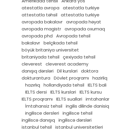
Amerikada tehsil
Ankara yös
atestatla avropa
atestatla turkiye
attestatla təhsil
attestatla turkiye
avropada bakalavr
avropada həyat
avropada magistr
avropada oxumaq
avropada phd
Avropada tehsil
bakalavr
belçikada tehsil
böyük britaniya universitet
britaniyada tehsil
çexiyada tehsil
cleverest
cleverest academy
danışıq dərsləri
Dil kurslari
doktora
dokturantura
Dövlet proqramı
hazirliq
hazırlıq
hollandiyada tehsil
IELTS bali
IELTS dersi
IELTS kurslari
IELTS kursu
IELTS proqramı
IELTS suallari
imtahanlar
İmtahansiz tehsil
ingilis dilinde danisiq
ingilisce dersleri
ingilisce tehsil
ingiliscə danışıq
ingiliscə dərsləri
istanbul tehsil
istanbul universitetleri