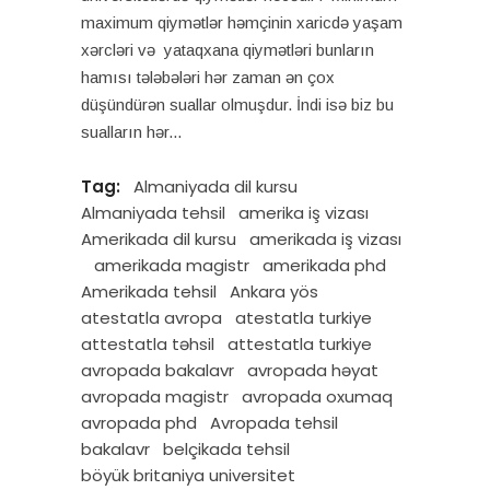
maximum qiymətlər həmçinin xaricdə yaşam
xərcləri və yataqxana qiymətləri bunların
hamısı tələbələri hər zaman ən çox
düşündürən suallar olmuşdur. İndi isə biz bu
sualların hər
Tag:
Almaniyada dil kursu
Almaniyada tehsil
amerika iş vizası
Amerikada dil kursu
amerikada iş vizası
amerikada magistr
amerikada phd
Amerikada tehsil
Ankara yös
atestatla avropa
atestatla turkiye
attestatla təhsil
attestatla turkiye
avropada bakalavr
avropada həyat
avropada magistr
avropada oxumaq
avropada phd
Avropada tehsil
bakalavr
belçikada tehsil
böyük britaniya universitet