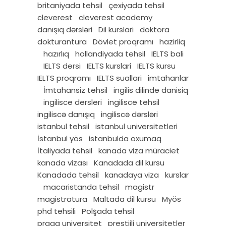
britaniyada tehsil
çexiyada tehsil
cleverest
cleverest academy
danışıq dərsləri
Dil kurslari
doktora
dokturantura
Dövlet proqramı
hazirliq
hazırlıq
hollandiyada tehsil
IELTS bali
IELTS dersi
IELTS kurslari
IELTS kursu
IELTS proqramı
IELTS suallari
imtahanlar
İmtahansiz tehsil
ingilis dilinde danisiq
ingilisce dersleri
ingilisce tehsil
ingiliscə danışıq
ingiliscə dərsləri
istanbul tehsil
istanbul universitetleri
İstanbul yös
istanbulda oxumaq
İtaliyada tehsil
kanada viza müraciet
kanada vizası
Kanadada dil kursu
Kanadada tehsil
kanadaya viza
kurslar
macaristanda tehsil
magistr
magistratura
Maltada dil kursu
Myös
phd tehsili
Polşada tehsil
praqa universitet
prestijli universitetler