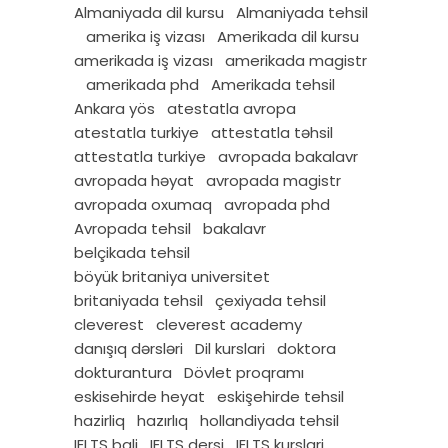
Almaniyada dil kursu
Almaniyada tehsil
amerika iş vizası
Amerikada dil kursu
amerikada iş vizası
amerikada magistr
amerikada phd
Amerikada tehsil
Ankara yös
atestatla avropa
atestatla turkiye
attestatla təhsil
attestatla turkiye
avropada bakalavr
avropada həyat
avropada magistr
avropada oxumaq
avropada phd
Avropada tehsil
bakalavr
belçikada tehsil
böyük britaniya universitet
britaniyada tehsil
çexiyada tehsil
cleverest
cleverest academy
danışıq dərsləri
Dil kurslari
doktora
dokturantura
Dövlet proqramı
eskisehirde heyat
eskişehirde tehsil
hazirliq
hazırlıq
hollandiyada tehsil
IELTS bali
IELTS dersi
IELTS kurslari