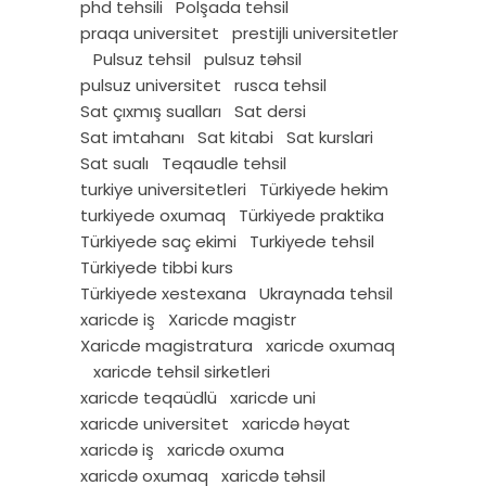
phd tehsili
Polşada tehsil
praqa universitet
prestijli universitetler
Pulsuz tehsil
pulsuz təhsil
pulsuz universitet
rusca tehsil
Sat çıxmış sualları
Sat dersi
Sat imtahanı
Sat kitabi
Sat kurslari
Sat sualı
Teqaudle tehsil
turkiye universitetleri
Türkiyede hekim
turkiyede oxumaq
Türkiyede praktika
Türkiyede saç ekimi
Turkiyede tehsil
Türkiyede tibbi kurs
Türkiyede xestexana
Ukraynada tehsil
xaricde iş
Xaricde magistr
Xaricde magistratura
xaricde oxumaq
xaricde tehsil sirketleri
xaricde teqaüdlü
xaricde uni
xaricde universitet
xaricdə həyat
xaricdə iş
xaricdə oxuma
xaricdə oxumaq
xaricdə təhsil