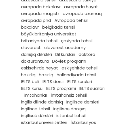
avropada bakalavr
avropada həyat
avropada magistr
avropada oxumaq
avropada phd
Avropada tehsil
bakalavr
belçikada tehsil
böyük britaniya universitet
britaniyada tehsil
çexiyada tehsil
cleverest
cleverest academy
danışıq dərsləri
Dil kurslari
doktora
dokturantura
Dövlet proqramı
eskisehirde heyat
eskişehirde tehsil
hazirliq
hazırlıq
hollandiyada tehsil
IELTS bali
IELTS dersi
IELTS kurslari
IELTS kursu
IELTS proqramı
IELTS suallari
imtahanlar
İmtahansiz tehsil
ingilis dilinde danisiq
ingilisce dersleri
ingilisce tehsil
ingiliscə danışıq
ingiliscə dərsləri
istanbul tehsil
istanbul universitetleri
İstanbul yös