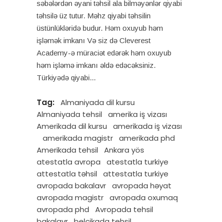
səbələrdən əyani təhsil ala bilməyənlər qiyabi
təhsilə üz tutur. Məhz qiyabi təhsilin
üstünlükləridə budur. Həm oxuyub həm
işləmək imkanı Və siz də Cleverest
Academy-ə müraciət edərək həm oxuyub
həm işləmə imkanı əldə edəcəksiniz.
Türkiyədə qiyabi
Tag:
Almaniyada dil kursu
Almaniyada tehsil
amerika iş vizası
Amerikada dil kursu
amerikada iş vizası
amerikada magistr
amerikada phd
Amerikada tehsil
Ankara yös
atestatla avropa
atestatla turkiye
attestatla təhsil
attestatla turkiye
avropada bakalavr
avropada həyat
avropada magistr
avropada oxumaq
avropada phd
Avropada tehsil
bakalavr
belçikada tehsil