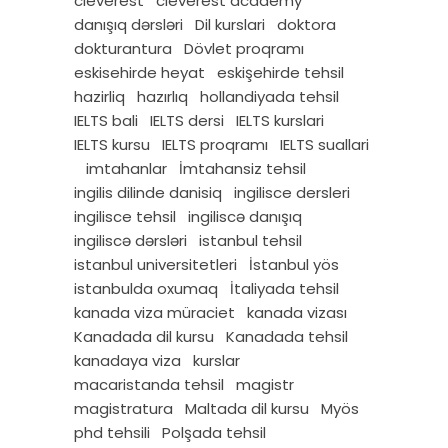
cleverest
cleverest academy
danışıq dərsləri
Dil kurslari
doktora
dokturantura
Dövlet proqramı
eskisehirde heyat
eskişehirde tehsil
hazirliq
hazırlıq
hollandiyada tehsil
IELTS bali
IELTS dersi
IELTS kurslari
IELTS kursu
IELTS proqramı
IELTS suallari
imtahanlar
İmtahansiz tehsil
ingilis dilinde danisiq
ingilisce dersleri
ingilisce tehsil
ingiliscə danışıq
ingiliscə dərsləri
istanbul tehsil
istanbul universitetleri
İstanbul yös
istanbulda oxumaq
İtaliyada tehsil
kanada viza müraciet
kanada vizası
Kanadada dil kursu
Kanadada tehsil
kanadaya viza
kurslar
macaristanda tehsil
magistr
magistratura
Maltada dil kursu
Myös
phd tehsili
Polşada tehsil