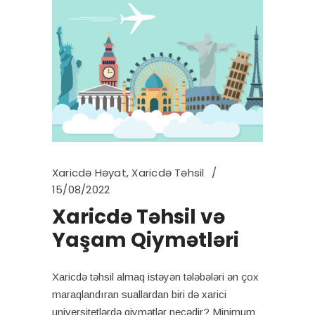
Xaricdə Həyat
,
Xaricdə Təhsil
15/08/2022
Xaricdə Təhsil və
Yaşam Qiymətləri
Xaricdə təhsil almaq istəyən tələbələri ən çox
maraqlandıran suallardan biri də xarici
universitetlərdə qiymətlər necədir? Minimum