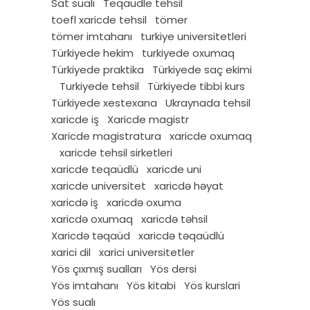
Sat sualı
Teqaudle tehsil
toefl xaricde tehsil
tömer
tömer imtahanı
turkiye universitetleri
Türkiyede hekim
turkiyede oxumaq
Türkiyede praktika
Türkiyede saç ekimi
Turkiyede tehsil
Türkiyede tibbi kurs
Türkiyede xestexana
Ukraynada tehsil
xaricde iş
Xaricde magistr
Xaricde magistratura
xaricde oxumaq
xaricde tehsil sirketleri
xaricde teqaüdlü
xaricde uni
xaricde universitet
xaricdə həyat
xaricdə iş
xaricdə oxuma
xaricdə oxumaq
xaricdə təhsil
Xaricdə təqaüd
xaricdə təqaüdlü
xarici dil
xarici universitetler
Yös çıxmış sualları
Yös dersi
Yös imtahanı
Yös kitabi
Yös kurslari
Yös sualı