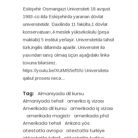
Eskişehir Osmangazi Universiteti 18 avqust
1993-cü ildə Eskişehirdə yaranan dövlət
universitetidir. Daxilində 11 fakültə,1 dövlət
konservatuarı,4 meslek yüksekokulu (peşə
məktəbi) 5 institut yerləşir. Universitetdə təhsil
türk,ingilis dillərində aparilir. Universitet ilə
yaxından tanış olmaq üçün aşağıdakı linkə
toxuna bilərsiniz.
https://youtu.be/XUtMS5efSfo Universitetə
qəbul prosesi necə
Tag:
Almaniyada dil kursu
Almaniyada tehsil
amerika iş vizası
Amerikada dil kursu
amerikada iş vizası
amerikada magistr
amerikada phd
Amerikada tehsil
Ankara yös
atestatla avropa
atestatla turkiye
attestatla təhsil
attestatla turkiye