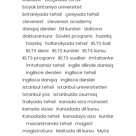
böyük britaniya universitet
britaniyada tehsil
çexiyada tehsil
cleverest
cleverest academy
danışıq dərsləri
Dil kurslari
doktora
dokturantura
Dövlet proqramı
hazirliq
hazırlıq
hollandiyada tehsil
IELTS bali
IELTS dersi
IELTS kurslari
IELTS kursu
IELTS proqramı
IELTS suallari
imtahanlar
İmtahansiz tehsil
ingilis dilinde danisiq
ingilisce dersleri
ingilisce tehsil
ingiliscə danışıq
ingiliscə dərsləri
istanbul tehsil
istanbul universitetleri
İstanbul yös
istanbulda oxumaq
İtaliyada tehsil
kanada viza müraciet
kanada vizası
Kanadada dil kursu
Kanadada tehsil
kanadaya viza
kurslar
macaristanda tehsil
magistr
magistratura
Maltada dil kursu
Myös