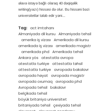
əlavə istəyə bağlı olaraq 40 dəqiqəlik
writing(yazı) hissəsi də olur. Bu hissəni bəzi
universitetlər tələb edir yəni
Tag:
act imtahanı
Almaniyada dil kursu
Almaniyada tehsil
amerika iş vizası
Amerikada dil kursu
amerikada iş vizası
amerikada magistr
amerikada phd
Amerikada tehsil
Ankara yös
atestatla avropa
atestatla turkiye
attestatla təhsil
attestatla turkiye
avropada bakalavr
avropada həyat
avropada magistr
avropada oxumaq
avropada phd
Avropada tehsil
bakalavr
belçikada tehsil
böyük britaniya universitet
britaniyada tehsil
çexiyada tehsil