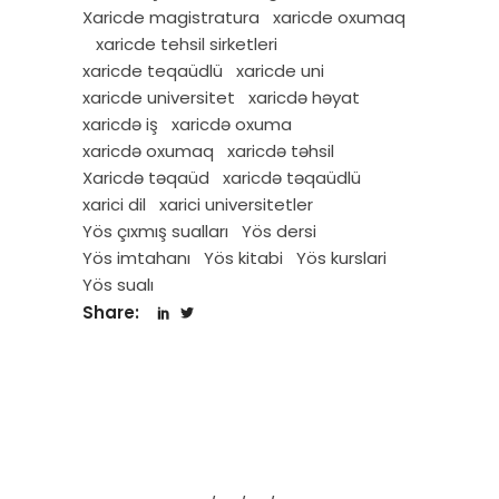
Xaricde magistratura
xaricde oxumaq
xaricde tehsil sirketleri
xaricde teqaüdlü
xaricde uni
xaricde universitet
xaricdə həyat
xaricdə iş
xaricdə oxuma
xaricdə oxumaq
xaricdə təhsil
Xaricdə təqaüd
xaricdə təqaüdlü
xarici dil
xarici universitetler
Yös çıxmış sualları
Yös dersi
Yös imtahanı
Yös kitabi
Yös kurslari
Yös sualı
Share: