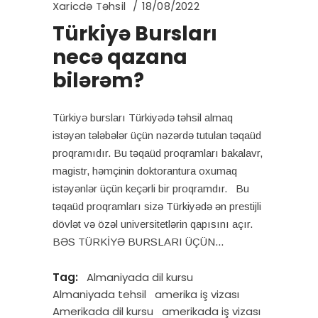
Xaricdə Təhsil
18/08/2022
Türkiyə Bursları
necə qazana
bilərəm?
Türkiyə bursları Türkiyədə təhsil almaq
istəyən tələbələr üçün nəzərdə tutulan təqaüd
proqramıdır. Bu təqaüd proqramları bakalavr,
magistr, həmçinin doktorantura oxumaq
istəyənlər üçün keçərli bir proqramdır. Bu
təqaüd proqramları sizə Türkiyədə ən prestijli
dövlət və özəl universitetlərin qapısını açır.
BƏS TÜRKİYƏ BURSLARI ÜÇÜN
Tag:
Almaniyada dil kursu
Almaniyada tehsil
amerika iş vizası
Amerikada dil kursu
amerikada iş vizası