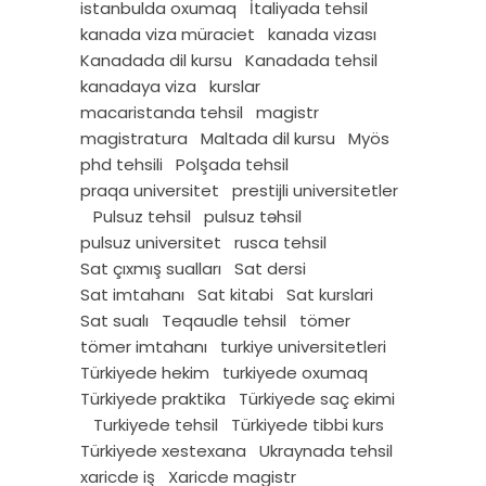
istanbulda oxumaq
İtaliyada tehsil
kanada viza müraciet
kanada vizası
Kanadada dil kursu
Kanadada tehsil
kanadaya viza
kurslar
macaristanda tehsil
magistr
magistratura
Maltada dil kursu
Myös
phd tehsili
Polşada tehsil
praqa universitet
prestijli universitetler
Pulsuz tehsil
pulsuz təhsil
pulsuz universitet
rusca tehsil
Sat çıxmış sualları
Sat dersi
Sat imtahanı
Sat kitabi
Sat kurslari
Sat sualı
Teqaudle tehsil
tömer
tömer imtahanı
turkiye universitetleri
Türkiyede hekim
turkiyede oxumaq
Türkiyede praktika
Türkiyede saç ekimi
Turkiyede tehsil
Türkiyede tibbi kurs
Türkiyede xestexana
Ukraynada tehsil
xaricde iş
Xaricde magistr