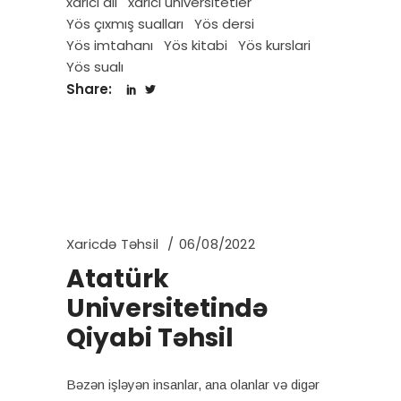
xarici dil
xarici universitetler
Yös çıxmış sualları
Yös dersi
Yös imtahanı
Yös kitabi
Yös kurslari
Yös sualı
Share:
Xaricdə Təhsil
06/08/2022
Atatürk
Universitetində
Qiyabi Təhsil
Bəzən işləyən insanlar, ana olanlar və digər