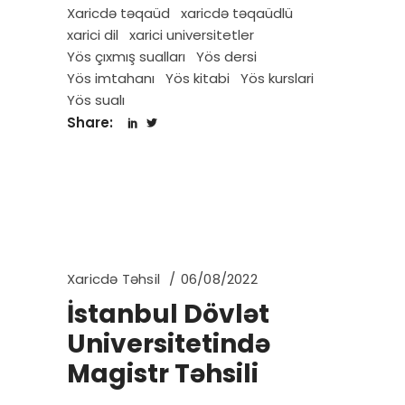
Xaricdə təqaüd
xaricdə təqaüdlü
xarici dil
xarici universitetler
Yös çıxmış sualları
Yös dersi
Yös imtahanı
Yös kitabi
Yös kurslari
Yös sualı
Share:
Xaricdə Təhsil
06/08/2022
İstanbul Dövlət
Universitetində
Magistr Təhsili