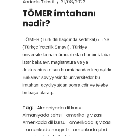
Xaricdə Təhsil
31/08/2022
TÖMER imtahanı
nədir?
TÖMER (Türk dili haqqında sertifikat) / TYS
(Türkçe Yeterlik Sınavı), Türkiyə
universitetlərinə müraciət edən hər bir tələbə
istər bakalavr, magistratura və ya
doktorantura olsun bu imtahandan keçməlidir.
Bakalavr səviyyəsində universitetlər bu
imtahanı qeydiyyatdan sonra edir və tələbə
bir başa olaraq
Tag:
Almaniyada dil kursu
Almaniyada tehsil
amerika iş vizası
Amerikada dil kursu
amerikada iş vizası
amerikada magistr
amerikada phd