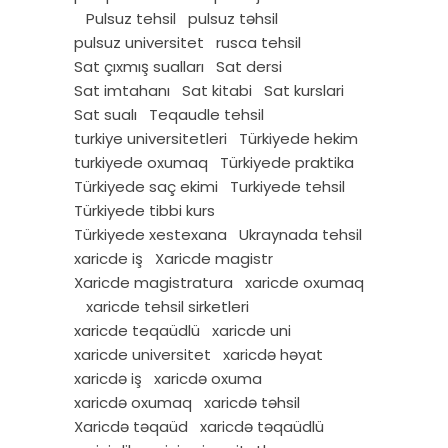
Pulsuz tehsil
pulsuz təhsil
pulsuz universitet
rusca tehsil
Sat çıxmış sualları
Sat dersi
Sat imtahanı
Sat kitabi
Sat kurslari
Sat sualı
Teqaudle tehsil
turkiye universitetleri
Türkiyede hekim
turkiyede oxumaq
Türkiyede praktika
Türkiyede saç ekimi
Turkiyede tehsil
Türkiyede tibbi kurs
Türkiyede xestexana
Ukraynada tehsil
xaricde iş
Xaricde magistr
Xaricde magistratura
xaricde oxumaq
xaricde tehsil sirketleri
xaricde teqaüdlü
xaricde uni
xaricde universitet
xaricdə həyat
xaricdə iş
xaricdə oxuma
xaricdə oxumaq
xaricdə təhsil
Xaricdə təqaüd
xaricdə təqaüdlü