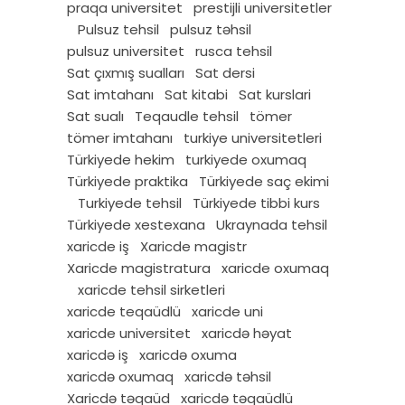
praqa universitet
prestijli universitetler
Pulsuz tehsil
pulsuz təhsil
pulsuz universitet
rusca tehsil
Sat çıxmış sualları
Sat dersi
Sat imtahanı
Sat kitabi
Sat kurslari
Sat sualı
Teqaudle tehsil
tömer
tömer imtahanı
turkiye universitetleri
Türkiyede hekim
turkiyede oxumaq
Türkiyede praktika
Türkiyede saç ekimi
Turkiyede tehsil
Türkiyede tibbi kurs
Türkiyede xestexana
Ukraynada tehsil
xaricde iş
Xaricde magistr
Xaricde magistratura
xaricde oxumaq
xaricde tehsil sirketleri
xaricde teqaüdlü
xaricde uni
xaricde universitet
xaricdə həyat
xaricdə iş
xaricdə oxuma
xaricdə oxumaq
xaricdə təhsil
Xaricdə təqaüd
xaricdə təqaüdlü