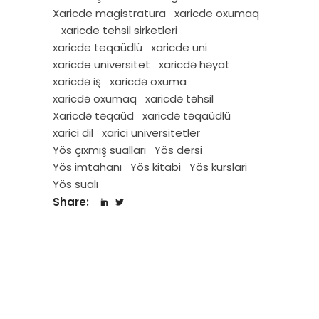
Xaricde magistratura
xaricde oxumaq
xaricde tehsil sirketleri
xaricde teqaüdlü
xaricde uni
xaricde universitet
xaricdə həyat
xaricdə iş
xaricdə oxuma
xaricdə oxumaq
xaricdə təhsil
Xaricdə təqaüd
xaricdə təqaüdlü
xarici dil
xarici universitetler
Yös çıxmış sualları
Yös dersi
Yös imtahanı
Yös kitabi
Yös kurslari
Yös sualı
Share: