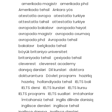
amerikada magistr
amerikada phd
Amerikada tehsil
Ankara yös
atestatla avropa
atestatla turkiye
attestatla təhsil
attestatla turkiye
avropada bakalavr
avropada həyat
avropada magistr
avropada oxumaq
avropada phd
Avropada tehsil
bakalavr
belçikada tehsil
böyük britaniya universitet
britaniyada tehsil
çexiyada tehsil
cleverest
cleverest academy
danışıq dərsləri
Dil kurslari
doktora
dokturantura
Dövlet proqramı
hazirliq
hazırlıq
hollandiyada tehsil
IELTS bali
IELTS dersi
IELTS kurslari
IELTS kursu
IELTS proqramı
IELTS suallari
imtahanlar
İmtahansiz tehsil
ingilis dilinde danisiq
ingilisce dersleri
ingilisce tehsil
ingiliscə danışıq
ingiliscə dərsləri