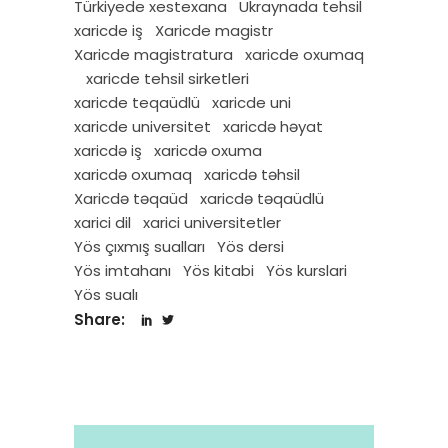
Türkiyede xestexana
Ukraynada tehsil
xaricde iş
Xaricde magistr
Xaricde magistratura
xaricde oxumaq
xaricde tehsil sirketleri
xaricde teqaüdlü
xaricde uni
xaricde universitet
xaricdə həyat
xaricdə iş
xaricdə oxuma
xaricdə oxumaq
xaricdə təhsil
Xaricdə təqaüd
xaricdə təqaüdlü
xarici dil
xarici universitetler
Yös çıxmış sualları
Yös dersi
Yös imtahanı
Yös kitabi
Yös kurslari
Yös sualı
Share: