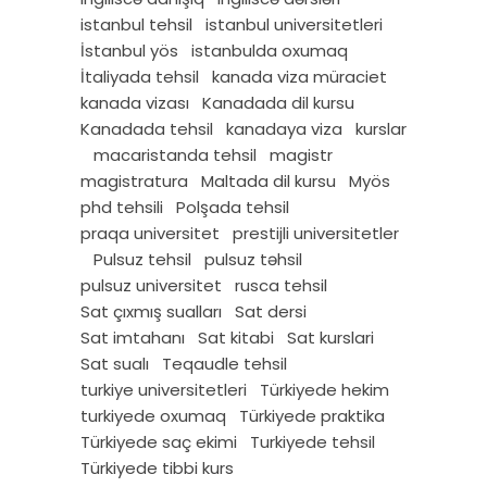
istanbul tehsil
istanbul universitetleri
İstanbul yös
istanbulda oxumaq
İtaliyada tehsil
kanada viza müraciet
kanada vizası
Kanadada dil kursu
Kanadada tehsil
kanadaya viza
kurslar
macaristanda tehsil
magistr
magistratura
Maltada dil kursu
Myös
phd tehsili
Polşada tehsil
praqa universitet
prestijli universitetler
Pulsuz tehsil
pulsuz təhsil
pulsuz universitet
rusca tehsil
Sat çıxmış sualları
Sat dersi
Sat imtahanı
Sat kitabi
Sat kurslari
Sat sualı
Teqaudle tehsil
turkiye universitetleri
Türkiyede hekim
turkiyede oxumaq
Türkiyede praktika
Türkiyede saç ekimi
Turkiyede tehsil
Türkiyede tibbi kurs