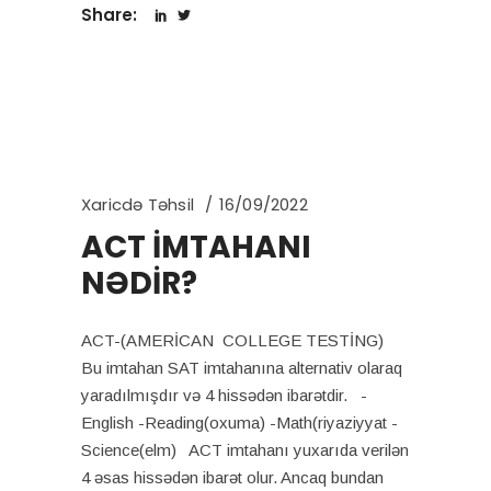
Share:
Xaricdə Təhsil
16/09/2022
ACT İMTAHANI
NƏDİR?
ACT-(AMERİCAN COLLEGE TESTİNG)
Bu imtahan SAT imtahanına alternativ olaraq
yaradılmışdır və 4 hissədən ibarətdir. -
English -Reading(oxuma) -Math(riyaziyyat -
Science(elm) ACT imtahanı yuxarıda verilən
4 əsas hissədən ibarət olur. Ancaq bundan