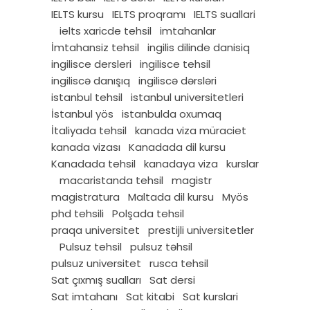
IELTS kursu
IELTS proqramı
IELTS suallari
ielts xaricde tehsil
imtahanlar
İmtahansiz tehsil
ingilis dilinde danisiq
ingilisce dersleri
ingilisce tehsil
ingiliscə danışıq
ingiliscə dərsləri
istanbul tehsil
istanbul universitetleri
İstanbul yös
istanbulda oxumaq
İtaliyada tehsil
kanada viza müraciet
kanada vizası
Kanadada dil kursu
Kanadada tehsil
kanadaya viza
kurslar
macaristanda tehsil
magistr
magistratura
Maltada dil kursu
Myös
phd tehsili
Polşada tehsil
praqa universitet
prestijli universitetler
Pulsuz tehsil
pulsuz təhsil
pulsuz universitet
rusca tehsil
Sat çıxmış sualları
Sat dersi
Sat imtahanı
Sat kitabi
Sat kurslari