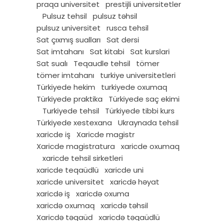
praqa universitet
prestijli universitetler
Pulsuz tehsil
pulsuz təhsil
pulsuz universitet
rusca tehsil
Sat çıxmış sualları
Sat dersi
Sat imtahanı
Sat kitabi
Sat kurslari
Sat sualı
Teqaudle tehsil
tömer
tömer imtahanı
turkiye universitetleri
Türkiyede hekim
turkiyede oxumaq
Türkiyede praktika
Türkiyede saç ekimi
Turkiyede tehsil
Türkiyede tibbi kurs
Türkiyede xestexana
Ukraynada tehsil
xaricde iş
Xaricde magistr
Xaricde magistratura
xaricde oxumaq
xaricde tehsil sirketleri
xaricde teqaüdlü
xaricde uni
xaricde universitet
xaricdə həyat
xaricdə iş
xaricdə oxuma
xaricdə oxumaq
xaricdə təhsil
Xaricdə təqaüd
xaricdə təqaüdlü