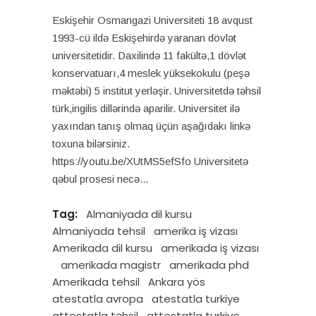
Eskişehir Osmangazi Universiteti 18 avqust
1993-cü ildə Eskişehirdə yaranan dövlət
universitetidir. Daxilində 11 fakültə,1 dövlət
konservatuarı,4 meslek yüksekokulu (peşə
məktəbi) 5 institut yerləşir. Universitetdə təhsil
türk,ingilis dillərində aparilir. Universitet ilə
yaxından tanış olmaq üçün aşağıdakı linkə
toxuna bilərsiniz.
https://youtu.be/XUtMS5efSfo Universitetə
qəbul prosesi necə
Tag:
Almaniyada dil kursu
Almaniyada tehsil
amerika iş vizası
Amerikada dil kursu
amerikada iş vizası
amerikada magistr
amerikada phd
Amerikada tehsil
Ankara yös
atestatla avropa
atestatla turkiye
attestatla təhsil
attestatla turkiye