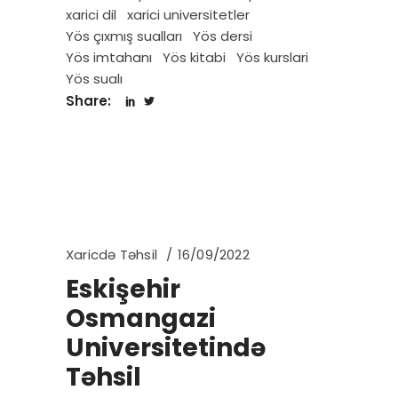
xarici dil
xarici universitetler
Yös çıxmış sualları
Yös dersi
Yös imtahanı
Yös kitabi
Yös kurslari
Yös sualı
Share:
Xaricdə Təhsil
16/09/2022
Eskişehir
Osmangazi
Universitetində
Təhsil