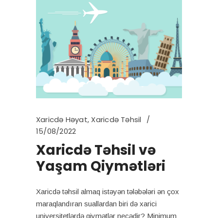
Xaricdə Həyat
,
Xaricdə Təhsil
15/08/2022
Xaricdə Təhsil və
Yaşam Qiymətləri
Xaricdə təhsil almaq istəyən tələbələri ən çox
maraqlandıran suallardan biri də xarici
universitetlərdə qiymətlər necədir? Minimum