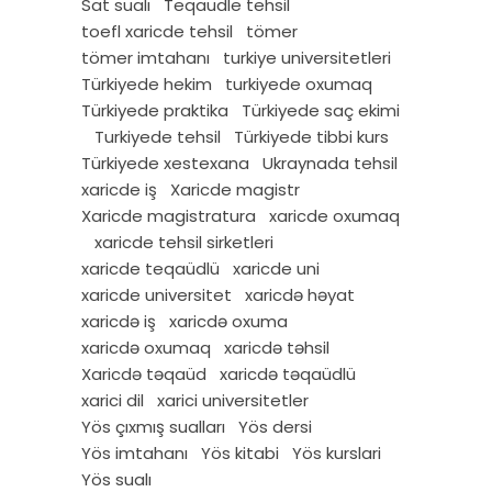
Sat sualı
Teqaudle tehsil
toefl xaricde tehsil
tömer
tömer imtahanı
turkiye universitetleri
Türkiyede hekim
turkiyede oxumaq
Türkiyede praktika
Türkiyede saç ekimi
Turkiyede tehsil
Türkiyede tibbi kurs
Türkiyede xestexana
Ukraynada tehsil
xaricde iş
Xaricde magistr
Xaricde magistratura
xaricde oxumaq
xaricde tehsil sirketleri
xaricde teqaüdlü
xaricde uni
xaricde universitet
xaricdə həyat
xaricdə iş
xaricdə oxuma
xaricdə oxumaq
xaricdə təhsil
Xaricdə təqaüd
xaricdə təqaüdlü
xarici dil
xarici universitetler
Yös çıxmış sualları
Yös dersi
Yös imtahanı
Yös kitabi
Yös kurslari
Yös sualı