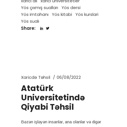
xarici dil
xarici universitetler
Yös çıxmış sualları
Yös dersi
Yös imtahanı
Yös kitabi
Yös kurslari
Yös sualı
Share:
Xaricdə Təhsil
06/08/2022
Atatürk
Universitetində
Qiyabi Təhsil
Bəzən işləyən insanlar, ana olanlar və digər