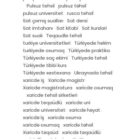
Pulsuz tehsil
pulsuz təhsil
pulsuz universitet
rusca tehsil
Sat çıxmış sualları
Sat dersi
Sat imtahanı
Sat kitabi
Sat kurslari
Sat sualı
Teqaudle tehsil
turkiye universitetleri
Türkiyede hekim
turkiyede oxumaq
Türkiyede praktika
Türkiyede saç ekimi
Turkiyede tehsil
Türkiyede tibbi kurs
Türkiyede xestexana
Ukraynada tehsil
xaricde iş
Xaricde magistr
Xaricde magistratura
xaricde oxumaq
xaricde tehsil sirketleri
xaricde teqaüdlü
xaricde uni
xaricde universitet
xaricdə həyat
xaricdə iş
xaricdə oxuma
xaricdə oxumaq
xaricdə təhsil
Xaricdə təqaüd
xaricdə təqaüdlü