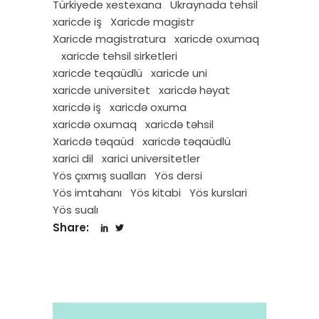
Türkiyede xestexana
Ukraynada tehsil
xaricde iş
Xaricde magistr
Xaricde magistratura
xaricde oxumaq
xaricde tehsil sirketleri
xaricde teqaüdlü
xaricde uni
xaricde universitet
xaricdə həyat
xaricdə iş
xaricdə oxuma
xaricdə oxumaq
xaricdə təhsil
Xaricdə təqaüd
xaricdə təqaüdlü
xarici dil
xarici universitetler
Yös çıxmış sualları
Yös dersi
Yös imtahanı
Yös kitabi
Yös kurslari
Yös sualı
Share: