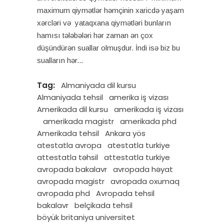
maximum qiymətlər həmçinin xaricdə yaşam
xərcləri və yataqxana qiymətləri bunların
hamısı tələbələri hər zaman ən çox
düşündürən suallar olmuşdur. İndi isə biz bu
sualların hər
Tag:
Almaniyada dil kursu
Almaniyada tehsil
amerika iş vizası
Amerikada dil kursu
amerikada iş vizası
amerikada magistr
amerikada phd
Amerikada tehsil
Ankara yös
atestatla avropa
atestatla turkiye
attestatla təhsil
attestatla turkiye
avropada bakalavr
avropada həyat
avropada magistr
avropada oxumaq
avropada phd
Avropada tehsil
bakalavr
belçikada tehsil
böyük britaniya universitet