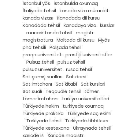
İstanbul yös
istanbulda oxumaq
İtaliyada tehsil
kanada viza müraciet
kanada vizası
Kanadada dil kursu
Kanadada tehsil
kanadaya viza
kurslar
macaristanda tehsil
magistr
magistratura
Maltada dil kursu
Myös
phd tehsili
Polşada tehsil
praqa universitet
prestijli universitetler
Pulsuz tehsil
pulsuz təhsil
pulsuz universitet
rusca tehsil
Sat çıxmış sualları
Sat dersi
Sat imtahanı
Sat kitabi
Sat kurslari
Sat sualı
Teqaudle tehsil
tömer
tömer imtahanı
turkiye universitetleri
Türkiyede hekim
turkiyede oxumaq
Türkiyede praktika
Türkiyede saç ekimi
Turkiyede tehsil
Türkiyede tibbi kurs
Türkiyede xestexana
Ukraynada tehsil
xaricde iş
Xaricde magistr