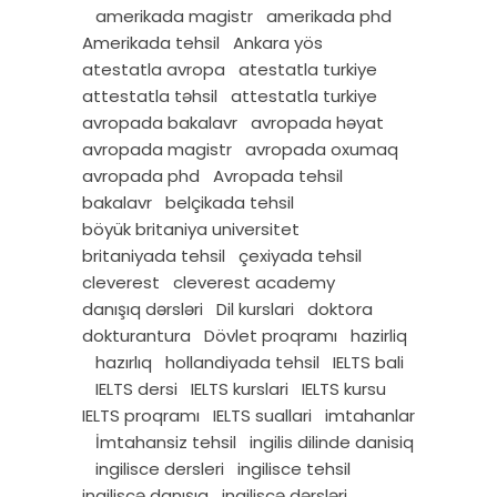
amerikada magistr
amerikada phd
Amerikada tehsil
Ankara yös
atestatla avropa
atestatla turkiye
attestatla təhsil
attestatla turkiye
avropada bakalavr
avropada həyat
avropada magistr
avropada oxumaq
avropada phd
Avropada tehsil
bakalavr
belçikada tehsil
böyük britaniya universitet
britaniyada tehsil
çexiyada tehsil
cleverest
cleverest academy
danışıq dərsləri
Dil kurslari
doktora
dokturantura
Dövlet proqramı
hazirliq
hazırlıq
hollandiyada tehsil
IELTS bali
IELTS dersi
IELTS kurslari
IELTS kursu
IELTS proqramı
IELTS suallari
imtahanlar
İmtahansiz tehsil
ingilis dilinde danisiq
ingilisce dersleri
ingilisce tehsil
ingiliscə danışıq
ingiliscə dərsləri