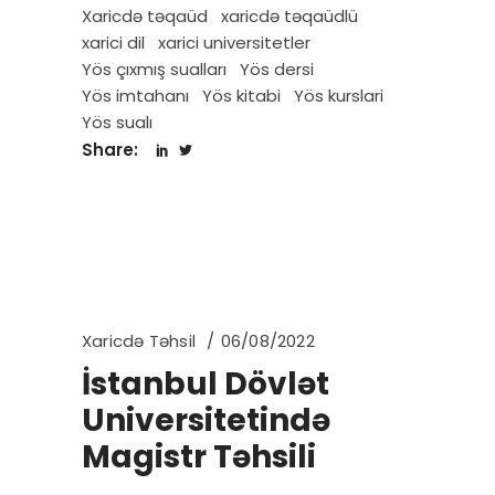
Xaricdə təqaüd
xaricdə təqaüdlü
xarici dil
xarici universitetler
Yös çıxmış sualları
Yös dersi
Yös imtahanı
Yös kitabi
Yös kurslari
Yös sualı
Share:
Xaricdə Təhsil
06/08/2022
İstanbul Dövlət
Universitetində
Magistr Təhsili