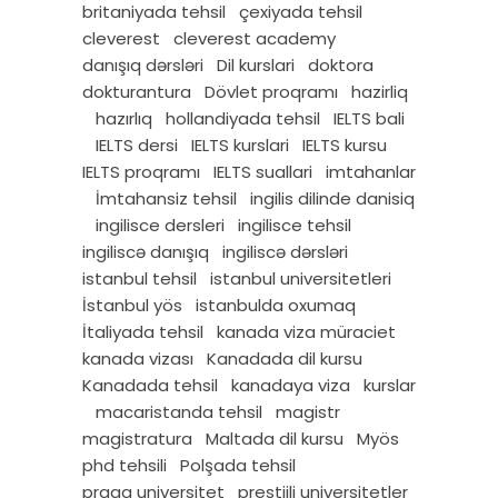
britaniyada tehsil
çexiyada tehsil
cleverest
cleverest academy
danışıq dərsləri
Dil kurslari
doktora
dokturantura
Dövlet proqramı
hazirliq
hazırlıq
hollandiyada tehsil
IELTS bali
IELTS dersi
IELTS kurslari
IELTS kursu
IELTS proqramı
IELTS suallari
imtahanlar
İmtahansiz tehsil
ingilis dilinde danisiq
ingilisce dersleri
ingilisce tehsil
ingiliscə danışıq
ingiliscə dərsləri
istanbul tehsil
istanbul universitetleri
İstanbul yös
istanbulda oxumaq
İtaliyada tehsil
kanada viza müraciet
kanada vizası
Kanadada dil kursu
Kanadada tehsil
kanadaya viza
kurslar
macaristanda tehsil
magistr
magistratura
Maltada dil kursu
Myös
phd tehsili
Polşada tehsil
praqa universitet
prestijli universitetler