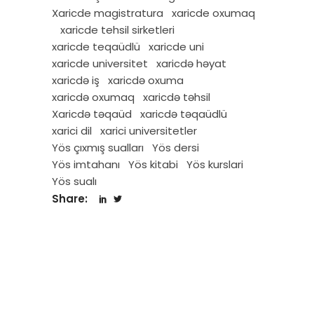
Xaricde magistratura
xaricde oxumaq
xaricde tehsil sirketleri
xaricde teqaüdlü
xaricde uni
xaricde universitet
xaricdə həyat
xaricdə iş
xaricdə oxuma
xaricdə oxumaq
xaricdə təhsil
Xaricdə təqaüd
xaricdə təqaüdlü
xarici dil
xarici universitetler
Yös çıxmış sualları
Yös dersi
Yös imtahanı
Yös kitabi
Yös kurslari
Yös sualı
Share: