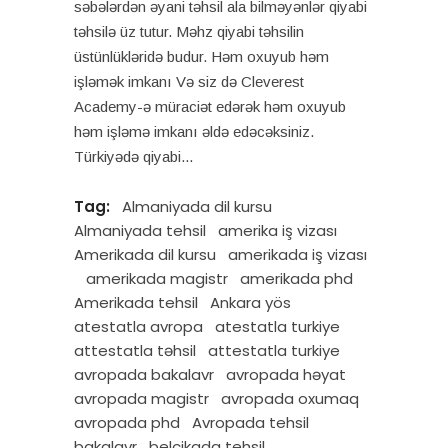
səbələrdən əyani təhsil ala bilməyənlər qiyabi
təhsilə üz tutur. Məhz qiyabi təhsilin
üstünlükləridə budur. Həm oxuyub həm
işləmək imkanı Və siz də Cleverest
Academy-ə müraciət edərək həm oxuyub
həm işləmə imkanı əldə edəcəksiniz.
Türkiyədə qiyabi
Tag:
Almaniyada dil kursu
Almaniyada tehsil
amerika iş vizası
Amerikada dil kursu
amerikada iş vizası
amerikada magistr
amerikada phd
Amerikada tehsil
Ankara yös
atestatla avropa
atestatla turkiye
attestatla təhsil
attestatla turkiye
avropada bakalavr
avropada həyat
avropada magistr
avropada oxumaq
avropada phd
Avropada tehsil
bakalavr
belçikada tehsil