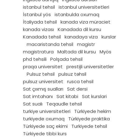
istanbul tehsil
istanbul universitetleri
İstanbul yös
istanbulda oxumaq
İtaliyada tehsil
kanada viza müraciet
kanada vizası
Kanadada dil kursu
Kanadada tehsil
kanadaya viza
kurslar
macaristanda tehsil
magistr
magistratura
Maltada dil kursu
Myös
phd tehsili
Polşada tehsil
praqa universitet
prestijli universitetler
Pulsuz tehsil
pulsuz təhsil
pulsuz universitet
rusca tehsil
Sat çıxmış sualları
Sat dersi
Sat imtahanı
Sat kitabi
Sat kurslari
Sat sualı
Teqaudle tehsil
turkiye universitetleri
Türkiyede hekim
turkiyede oxumaq
Türkiyede praktika
Türkiyede saç ekimi
Turkiyede tehsil
Türkiyede tibbi kurs