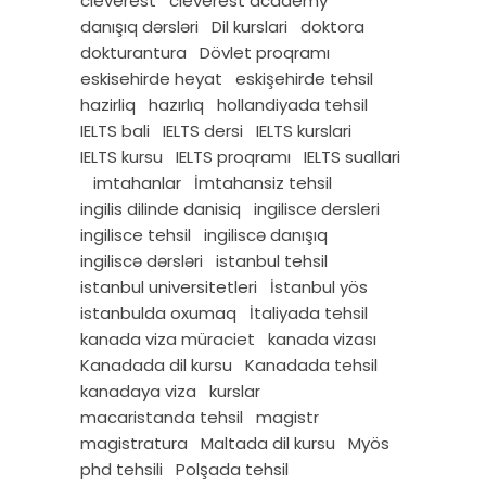
cleverest
cleverest academy
danışıq dərsləri
Dil kurslari
doktora
dokturantura
Dövlet proqramı
eskisehirde heyat
eskişehirde tehsil
hazirliq
hazırlıq
hollandiyada tehsil
IELTS bali
IELTS dersi
IELTS kurslari
IELTS kursu
IELTS proqramı
IELTS suallari
imtahanlar
İmtahansiz tehsil
ingilis dilinde danisiq
ingilisce dersleri
ingilisce tehsil
ingiliscə danışıq
ingiliscə dərsləri
istanbul tehsil
istanbul universitetleri
İstanbul yös
istanbulda oxumaq
İtaliyada tehsil
kanada viza müraciet
kanada vizası
Kanadada dil kursu
Kanadada tehsil
kanadaya viza
kurslar
macaristanda tehsil
magistr
magistratura
Maltada dil kursu
Myös
phd tehsili
Polşada tehsil