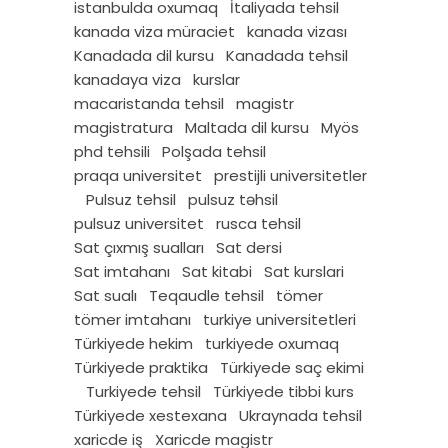
istanbulda oxumaq
İtaliyada tehsil
kanada viza müraciet
kanada vizası
Kanadada dil kursu
Kanadada tehsil
kanadaya viza
kurslar
macaristanda tehsil
magistr
magistratura
Maltada dil kursu
Myös
phd tehsili
Polşada tehsil
praqa universitet
prestijli universitetler
Pulsuz tehsil
pulsuz təhsil
pulsuz universitet
rusca tehsil
Sat çıxmış sualları
Sat dersi
Sat imtahanı
Sat kitabi
Sat kurslari
Sat sualı
Teqaudle tehsil
tömer
tömer imtahanı
turkiye universitetleri
Türkiyede hekim
turkiyede oxumaq
Türkiyede praktika
Türkiyede saç ekimi
Turkiyede tehsil
Türkiyede tibbi kurs
Türkiyede xestexana
Ukraynada tehsil
xaricde iş
Xaricde magistr