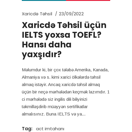
Xaricdə Təhsil
23/09/2022
Xaricdə Təhsil üçün
IELTS yoxsa TOEFL?
Hansı daha
yaxşıdır?
Məlumdur ki, bir çox tələbə Amerika, Kanada,
Almaniya və s. kimi xarici ölkələrdə təhsil
almaq istəyir. Ancaq xaricdə təhsil almaq
üçün bir neçə mərhələdən keçmək lazımdır. 1
ci mərhələdə siz ingilis dili biliyinizi
təkmilləşdirib müəyyən sertifikatlar
almalısınız. Buna IELTS və ya
Tag:
act imtahanı