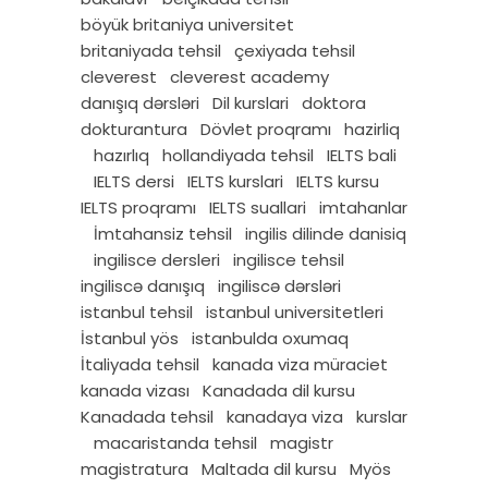
böyük britaniya universitet
britaniyada tehsil
çexiyada tehsil
cleverest
cleverest academy
danışıq dərsləri
Dil kurslari
doktora
dokturantura
Dövlet proqramı
hazirliq
hazırlıq
hollandiyada tehsil
IELTS bali
IELTS dersi
IELTS kurslari
IELTS kursu
IELTS proqramı
IELTS suallari
imtahanlar
İmtahansiz tehsil
ingilis dilinde danisiq
ingilisce dersleri
ingilisce tehsil
ingiliscə danışıq
ingiliscə dərsləri
istanbul tehsil
istanbul universitetleri
İstanbul yös
istanbulda oxumaq
İtaliyada tehsil
kanada viza müraciet
kanada vizası
Kanadada dil kursu
Kanadada tehsil
kanadaya viza
kurslar
macaristanda tehsil
magistr
magistratura
Maltada dil kursu
Myös