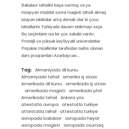
Bakalavr təhsilini başa vurmuş və ya
müəyyən müddət sonra magistr təhsili almaq
istəyən tələbələr artıq demək olar ki çoxu
təhsillərini Türkiyədə davam etdirməyi seçir.
Bu seçimlərin isə bir çox səbəbi vardır.
Prestijli və yüksək keyfiyyətli universitetlər
Peşəkar müəllimlər tərəfindən tədris olunan
dərs proqramları Azərbaycan
Tag:
Almaniyada dil kursu
Almaniyada tehsil
amerika iş vizası
Amerikada dil kursu
amerikada iş vizası
amerikada magistr
amerikada phd
Amerikada tehsil
Ankara yös
atestatla avropa
atestatla turkiye
attestatla təhsil
attestatla turkiye
avropada bakalavr
avropada həyat
avropada magistr
avropada oxumaq