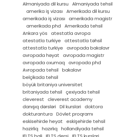
Almaniyada dil kursu
Almaniyada tehsil
amerika iş vizası
Amerikada dil kursu
amerikada iş vizası
amerikada magistr
amerikada phd
Amerikada tehsil
Ankara yös
atestatla avropa
atestatla turkiye
attestatla təhsil
attestatla turkiye
avropada bakalavr
avropada həyat
avropada magistr
avropada oxumaq
avropada phd
Avropada tehsil
bakalavr
belçikada tehsil
böyük britaniya universitet
britaniyada tehsil
çexiyada tehsil
cleverest
cleverest academy
danışıq dərsləri
Dil kurslari
doktora
dokturantura
Dövlet proqramı
eskisehirde heyat
eskişehirde tehsil
hazirliq
hazırlıq
hollandiyada tehsil
IELTS bali
IELTS dersi
IELTS kurslari