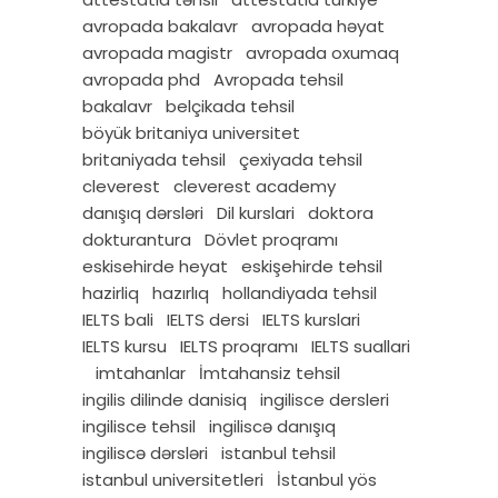
avropada bakalavr
avropada həyat
avropada magistr
avropada oxumaq
avropada phd
Avropada tehsil
bakalavr
belçikada tehsil
böyük britaniya universitet
britaniyada tehsil
çexiyada tehsil
cleverest
cleverest academy
danışıq dərsləri
Dil kurslari
doktora
dokturantura
Dövlet proqramı
eskisehirde heyat
eskişehirde tehsil
hazirliq
hazırlıq
hollandiyada tehsil
IELTS bali
IELTS dersi
IELTS kurslari
IELTS kursu
IELTS proqramı
IELTS suallari
imtahanlar
İmtahansiz tehsil
ingilis dilinde danisiq
ingilisce dersleri
ingilisce tehsil
ingiliscə danışıq
ingiliscə dərsləri
istanbul tehsil
istanbul universitetleri
İstanbul yös