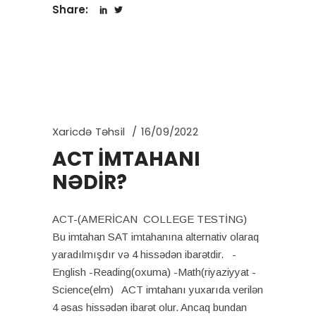
Share:
Xaricdə Təhsil
16/09/2022
ACT İMTAHANI
NƏDİR?
ACT-(AMERİCAN COLLEGE TESTİNG)
Bu imtahan SAT imtahanına alternativ olaraq
yaradılmışdır və 4 hissədən ibarətdir. -
English -Reading(oxuma) -Math(riyaziyyat -
Science(elm) ACT imtahanı yuxarıda verilən
4 əsas hissədən ibarət olur. Ancaq bundan