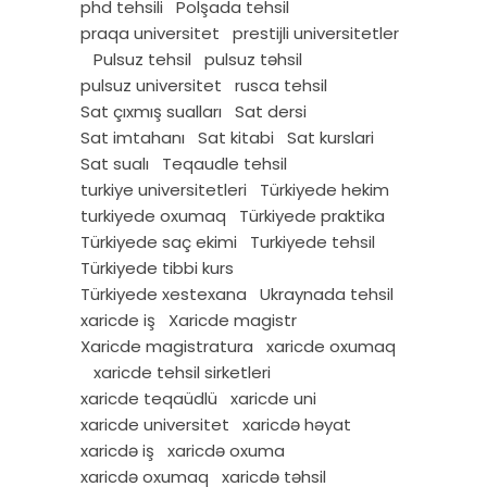
phd tehsili
Polşada tehsil
praqa universitet
prestijli universitetler
Pulsuz tehsil
pulsuz təhsil
pulsuz universitet
rusca tehsil
Sat çıxmış sualları
Sat dersi
Sat imtahanı
Sat kitabi
Sat kurslari
Sat sualı
Teqaudle tehsil
turkiye universitetleri
Türkiyede hekim
turkiyede oxumaq
Türkiyede praktika
Türkiyede saç ekimi
Turkiyede tehsil
Türkiyede tibbi kurs
Türkiyede xestexana
Ukraynada tehsil
xaricde iş
Xaricde magistr
Xaricde magistratura
xaricde oxumaq
xaricde tehsil sirketleri
xaricde teqaüdlü
xaricde uni
xaricde universitet
xaricdə həyat
xaricdə iş
xaricdə oxuma
xaricdə oxumaq
xaricdə təhsil