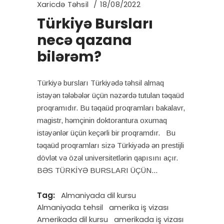
Xaricdə Təhsil
18/08/2022
Türkiyə Bursları
necə qazana
bilərəm?
Türkiyə bursları Türkiyədə təhsil almaq
istəyən tələbələr üçün nəzərdə tutulan təqaüd
proqramıdır. Bu təqaüd proqramları bakalavr,
magistr, həmçinin doktorantura oxumaq
istəyənlər üçün keçərli bir proqramdır. Bu
təqaüd proqramları sizə Türkiyədə ən prestijli
dövlət və özəl universitetlərin qapısını açır.
BƏS TÜRKİYƏ BURSLARI ÜÇÜN
Tag:
Almaniyada dil kursu
Almaniyada tehsil
amerika iş vizası
Amerikada dil kursu
amerikada iş vizası