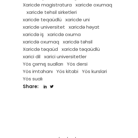
Xaricde magistratura
xaricde oxumaq
xaricde tehsil sirketleri
xaricde teqaüdlü
xaricde uni
xaricde universitet
xaricdə həyat
xaricdə iş
xaricdə oxuma
xaricdə oxumaq
xaricdə təhsil
Xaricdə təqaüd
xaricdə təqaüdlü
xarici dil
xarici universitetler
Yös çıxmış sualları
Yös dersi
Yös imtahanı
Yös kitabi
Yös kurslari
Yös sualı
Share: