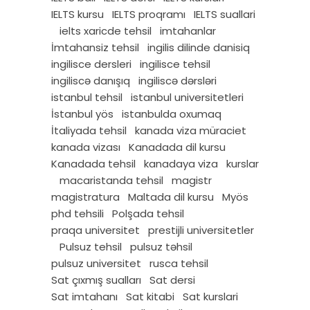
IELTS kursu
IELTS proqramı
IELTS suallari
ielts xaricde tehsil
imtahanlar
İmtahansiz tehsil
ingilis dilinde danisiq
ingilisce dersleri
ingilisce tehsil
ingiliscə danışıq
ingiliscə dərsləri
istanbul tehsil
istanbul universitetleri
İstanbul yös
istanbulda oxumaq
İtaliyada tehsil
kanada viza müraciet
kanada vizası
Kanadada dil kursu
Kanadada tehsil
kanadaya viza
kurslar
macaristanda tehsil
magistr
magistratura
Maltada dil kursu
Myös
phd tehsili
Polşada tehsil
praqa universitet
prestijli universitetler
Pulsuz tehsil
pulsuz təhsil
pulsuz universitet
rusca tehsil
Sat çıxmış sualları
Sat dersi
Sat imtahanı
Sat kitabi
Sat kurslari