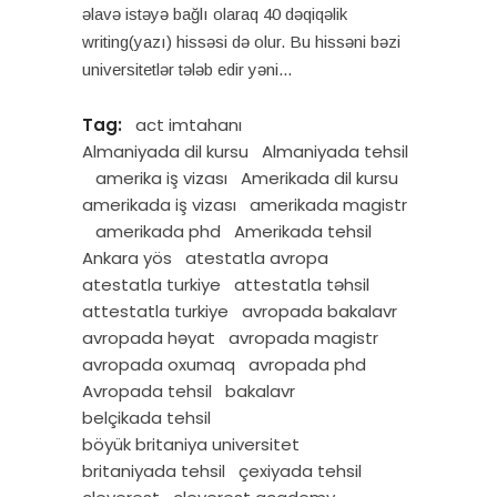
əlavə istəyə bağlı olaraq 40 dəqiqəlik
writing(yazı) hissəsi də olur. Bu hissəni bəzi
universitetlər tələb edir yəni
Tag:
act imtahanı
Almaniyada dil kursu
Almaniyada tehsil
amerika iş vizası
Amerikada dil kursu
amerikada iş vizası
amerikada magistr
amerikada phd
Amerikada tehsil
Ankara yös
atestatla avropa
atestatla turkiye
attestatla təhsil
attestatla turkiye
avropada bakalavr
avropada həyat
avropada magistr
avropada oxumaq
avropada phd
Avropada tehsil
bakalavr
belçikada tehsil
böyük britaniya universitet
britaniyada tehsil
çexiyada tehsil