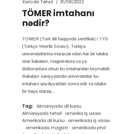
Xaricdə Təhsil
31/08/2022
TÖMER imtahanı
nədir?
TÖMER (Türk dili haqqında sertifikat) / TYS
(Türkçe Yeterlik Sınavı), Türkiyə
universitetlərinə müraciət edən hər bir tələbə
istər bakalavr, magistratura və ya
doktorantura olsun bu imtahandan keçməlidir.
Bakalavr səviyyəsində universitetlər bu
imtahanı qeydiyyatdan sonra edir və tələbə
bir başa olaraq
Tag:
Almaniyada dil kursu
Almaniyada tehsil
amerika iş vizası
Amerikada dil kursu
amerikada iş vizası
amerikada magistr
amerikada phd