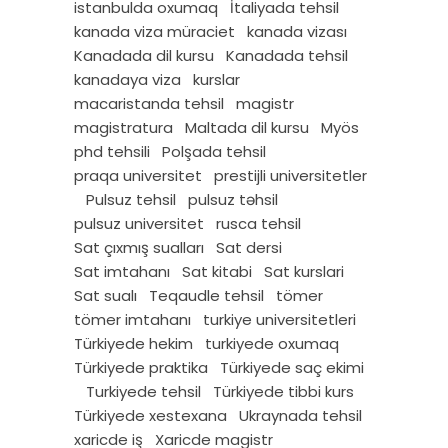
istanbulda oxumaq
İtaliyada tehsil
kanada viza müraciet
kanada vizası
Kanadada dil kursu
Kanadada tehsil
kanadaya viza
kurslar
macaristanda tehsil
magistr
magistratura
Maltada dil kursu
Myös
phd tehsili
Polşada tehsil
praqa universitet
prestijli universitetler
Pulsuz tehsil
pulsuz təhsil
pulsuz universitet
rusca tehsil
Sat çıxmış sualları
Sat dersi
Sat imtahanı
Sat kitabi
Sat kurslari
Sat sualı
Teqaudle tehsil
tömer
tömer imtahanı
turkiye universitetleri
Türkiyede hekim
turkiyede oxumaq
Türkiyede praktika
Türkiyede saç ekimi
Turkiyede tehsil
Türkiyede tibbi kurs
Türkiyede xestexana
Ukraynada tehsil
xaricde iş
Xaricde magistr