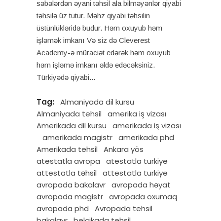
səbələrdən əyani təhsil ala bilməyənlər qiyabi
təhsilə üz tutur. Məhz qiyabi təhsilin
üstünlükləridə budur. Həm oxuyub həm
işləmək imkanı Və siz də Cleverest
Academy-ə müraciət edərək həm oxuyub
həm işləmə imkanı əldə edəcəksiniz.
Türkiyədə qiyabi
Tag:
Almaniyada dil kursu
Almaniyada tehsil
amerika iş vizası
Amerikada dil kursu
amerikada iş vizası
amerikada magistr
amerikada phd
Amerikada tehsil
Ankara yös
atestatla avropa
atestatla turkiye
attestatla təhsil
attestatla turkiye
avropada bakalavr
avropada həyat
avropada magistr
avropada oxumaq
avropada phd
Avropada tehsil
bakalavr
belçikada tehsil