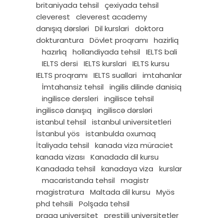
britaniyada tehsil
çexiyada tehsil
cleverest
cleverest academy
danışıq dərsləri
Dil kurslari
doktora
dokturantura
Dövlet proqramı
hazirliq
hazırlıq
hollandiyada tehsil
IELTS bali
IELTS dersi
IELTS kurslari
IELTS kursu
IELTS proqramı
IELTS suallari
imtahanlar
İmtahansiz tehsil
ingilis dilinde danisiq
ingilisce dersleri
ingilisce tehsil
ingiliscə danışıq
ingiliscə dərsləri
istanbul tehsil
istanbul universitetleri
İstanbul yös
istanbulda oxumaq
İtaliyada tehsil
kanada viza müraciet
kanada vizası
Kanadada dil kursu
Kanadada tehsil
kanadaya viza
kurslar
macaristanda tehsil
magistr
magistratura
Maltada dil kursu
Myös
phd tehsili
Polşada tehsil
praqa universitet
prestijli universitetler