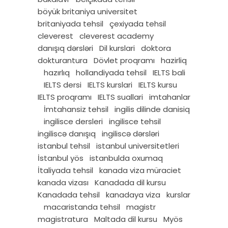
böyük britaniya universitet
britaniyada tehsil
çexiyada tehsil
cleverest
cleverest academy
danışıq dərsləri
Dil kurslari
doktora
dokturantura
Dövlet proqramı
hazirliq
hazırlıq
hollandiyada tehsil
IELTS bali
IELTS dersi
IELTS kurslari
IELTS kursu
IELTS proqramı
IELTS suallari
imtahanlar
İmtahansiz tehsil
ingilis dilinde danisiq
ingilisce dersleri
ingilisce tehsil
ingiliscə danışıq
ingiliscə dərsləri
istanbul tehsil
istanbul universitetleri
İstanbul yös
istanbulda oxumaq
İtaliyada tehsil
kanada viza müraciet
kanada vizası
Kanadada dil kursu
Kanadada tehsil
kanadaya viza
kurslar
macaristanda tehsil
magistr
magistratura
Maltada dil kursu
Myös