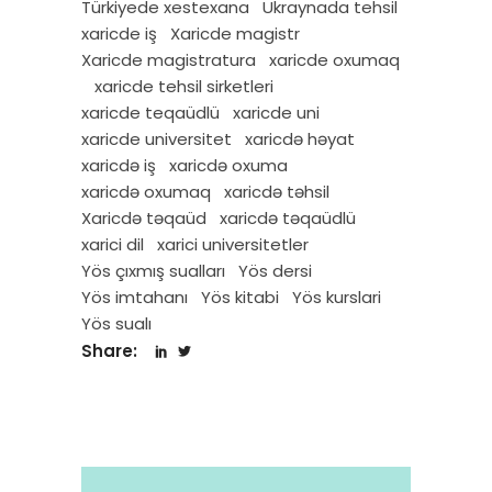
Türkiyede xestexana
Ukraynada tehsil
xaricde iş
Xaricde magistr
Xaricde magistratura
xaricde oxumaq
xaricde tehsil sirketleri
xaricde teqaüdlü
xaricde uni
xaricde universitet
xaricdə həyat
xaricdə iş
xaricdə oxuma
xaricdə oxumaq
xaricdə təhsil
Xaricdə təqaüd
xaricdə təqaüdlü
xarici dil
xarici universitetler
Yös çıxmış sualları
Yös dersi
Yös imtahanı
Yös kitabi
Yös kurslari
Yös sualı
Share: