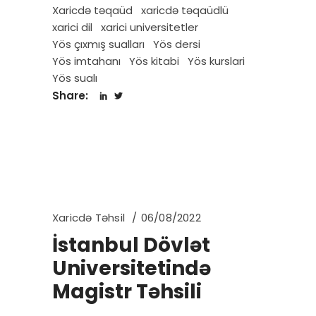
Xaricdə təqaüd
xaricdə təqaüdlü
xarici dil
xarici universitetler
Yös çıxmış sualları
Yös dersi
Yös imtahanı
Yös kitabi
Yös kurslari
Yös sualı
Share:
Xaricdə Təhsil
06/08/2022
İstanbul Dövlət
Universitetində
Magistr Təhsili