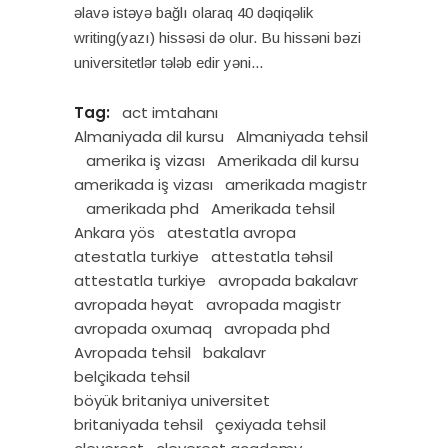
əlavə istəyə bağlı olaraq 40 dəqiqəlik
writing(yazı) hissəsi də olur. Bu hissəni bəzi
universitetlər tələb edir yəni
Tag:
act imtahanı
Almaniyada dil kursu
Almaniyada tehsil
amerika iş vizası
Amerikada dil kursu
amerikada iş vizası
amerikada magistr
amerikada phd
Amerikada tehsil
Ankara yös
atestatla avropa
atestatla turkiye
attestatla təhsil
attestatla turkiye
avropada bakalavr
avropada həyat
avropada magistr
avropada oxumaq
avropada phd
Avropada tehsil
bakalavr
belçikada tehsil
böyük britaniya universitet
britaniyada tehsil
çexiyada tehsil