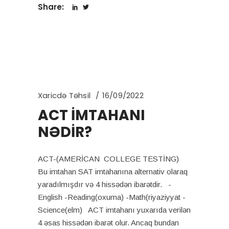
Share:
Xaricdə Təhsil
16/09/2022
ACT İMTAHANI
NƏDİR?
ACT-(AMERİCAN COLLEGE TESTİNG)
Bu imtahan SAT imtahanına alternativ olaraq
yaradılmışdır və 4 hissədən ibarətdir. -
English -Reading(oxuma) -Math(riyaziyyat -
Science(elm) ACT imtahanı yuxarıda verilən
4 əsas hissədən ibarət olur. Ancaq bundan