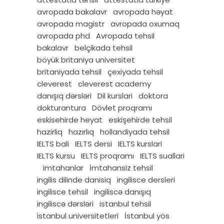
avropada bakalavr
avropada həyat
avropada magistr
avropada oxumaq
avropada phd
Avropada tehsil
bakalavr
belçikada tehsil
böyük britaniya universitet
britaniyada tehsil
çexiyada tehsil
cleverest
cleverest academy
danışıq dərsləri
Dil kurslari
doktora
dokturantura
Dövlet proqramı
eskisehirde heyat
eskişehirde tehsil
hazirliq
hazırlıq
hollandiyada tehsil
IELTS bali
IELTS dersi
IELTS kurslari
IELTS kursu
IELTS proqramı
IELTS suallari
imtahanlar
İmtahansiz tehsil
ingilis dilinde danisiq
ingilisce dersleri
ingilisce tehsil
ingiliscə danışıq
ingiliscə dərsləri
istanbul tehsil
istanbul universitetleri
İstanbul yös