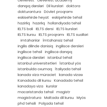
cleverest
cleverest academy
danışıq dərsləri
Dil kurslari
doktora
dokturantura
Dövlet proqramı
eskisehirde heyat
eskişehirde tehsil
hazirliq
hazırlıq
hollandiyada tehsil
IELTS bali
IELTS dersi
IELTS kurslari
IELTS kursu
IELTS proqramı
IELTS suallari
imtahanlar
İmtahansiz tehsil
ingilis dilinde danisiq
ingilisce dersleri
ingilisce tehsil
ingiliscə danışıq
ingiliscə dərsləri
istanbul tehsil
istanbul universitetleri
İstanbul yös
istanbulda oxumaq
İtaliyada tehsil
kanada viza müraciet
kanada vizası
Kanadada dil kursu
Kanadada tehsil
kanadaya viza
kurslar
macaristanda tehsil
magistr
magistratura
Maltada dil kursu
Myös
phd tehsili
Polşada tehsil