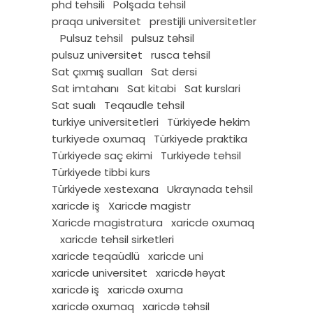
phd tehsili
Polşada tehsil
praqa universitet
prestijli universitetler
Pulsuz tehsil
pulsuz təhsil
pulsuz universitet
rusca tehsil
Sat çıxmış sualları
Sat dersi
Sat imtahanı
Sat kitabi
Sat kurslari
Sat sualı
Teqaudle tehsil
turkiye universitetleri
Türkiyede hekim
turkiyede oxumaq
Türkiyede praktika
Türkiyede saç ekimi
Turkiyede tehsil
Türkiyede tibbi kurs
Türkiyede xestexana
Ukraynada tehsil
xaricde iş
Xaricde magistr
Xaricde magistratura
xaricde oxumaq
xaricde tehsil sirketleri
xaricde teqaüdlü
xaricde uni
xaricde universitet
xaricdə həyat
xaricdə iş
xaricdə oxuma
xaricdə oxumaq
xaricdə təhsil