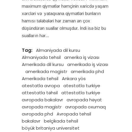
maximum qiymətlər həmçinin xaricdə yaşam
xərcləri və yataqxana qiymətləri bunların
hamısı tələbələri hər zaman ən çox
düşündürən suallar olmuşdur. İndi isə biz bu
sualların hər
Tag:
Almaniyada dil kursu
Almaniyada tehsil
amerika iş vizası
Amerikada dil kursu
amerikada iş vizası
amerikada magistr
amerikada phd
Amerikada tehsil
Ankara yös
atestatla avropa
atestatla turkiye
attestatla təhsil
attestatla turkiye
avropada bakalavr
avropada həyat
avropada magistr
avropada oxumaq
avropada phd
Avropada tehsil
bakalavr
belçikada tehsil
böyük britaniya universitet