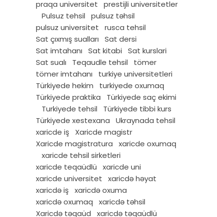
praqa universitet
prestijli universitetler
Pulsuz tehsil
pulsuz təhsil
pulsuz universitet
rusca tehsil
Sat çıxmış sualları
Sat dersi
Sat imtahanı
Sat kitabi
Sat kurslari
Sat sualı
Teqaudle tehsil
tömer
tömer imtahanı
turkiye universitetleri
Türkiyede hekim
turkiyede oxumaq
Türkiyede praktika
Türkiyede saç ekimi
Turkiyede tehsil
Türkiyede tibbi kurs
Türkiyede xestexana
Ukraynada tehsil
xaricde iş
Xaricde magistr
Xaricde magistratura
xaricde oxumaq
xaricde tehsil sirketleri
xaricde teqaüdlü
xaricde uni
xaricde universitet
xaricdə həyat
xaricdə iş
xaricdə oxuma
xaricdə oxumaq
xaricdə təhsil
Xaricdə təqaüd
xaricdə təqaüdlü