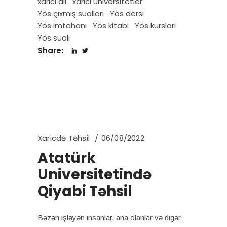
xarici dil
xarici universitetler
Yös çıxmış sualları
Yös dersi
Yös imtahanı
Yös kitabi
Yös kurslari
Yös sualı
Share:
Xaricdə Təhsil
06/08/2022
Atatürk
Universitetində
Qiyabi Təhsil
Bəzən işləyən insanlar, ana olanlar və digər