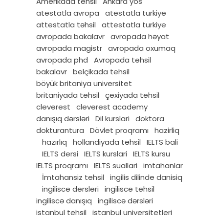
Amerikada tehsil
Ankara yös
atestatla avropa
atestatla turkiye
attestatla təhsil
attestatla turkiye
avropada bakalavr
avropada həyat
avropada magistr
avropada oxumaq
avropada phd
Avropada tehsil
bakalavr
belçikada tehsil
böyük britaniya universitet
britaniyada tehsil
çexiyada tehsil
cleverest
cleverest academy
danışıq dərsləri
Dil kurslari
doktora
dokturantura
Dövlet proqramı
hazirliq
hazırlıq
hollandiyada tehsil
IELTS bali
IELTS dersi
IELTS kurslari
IELTS kursu
IELTS proqramı
IELTS suallari
imtahanlar
İmtahansiz tehsil
ingilis dilinde danisiq
ingilisce dersleri
ingilisce tehsil
ingiliscə danışıq
ingiliscə dərsləri
istanbul tehsil
istanbul universitetleri