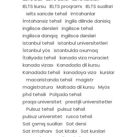
IELTS kursu
IELTS proqramı
IELTS suallari
ielts xaricde tehsil
imtahanlar
İmtahansiz tehsil
ingilis dilinde danisiq
ingilisce dersleri
ingilisce tehsil
ingiliscə danışıq
ingiliscə dərsləri
istanbul tehsil
istanbul universitetleri
İstanbul yös
istanbulda oxumaq
İtaliyada tehsil
kanada viza müraciet
kanada vizası
Kanadada dil kursu
Kanadada tehsil
kanadaya viza
kurslar
macaristanda tehsil
magistr
magistratura
Maltada dil kursu
Myös
phd tehsili
Polşada tehsil
praqa universitet
prestijli universitetler
Pulsuz tehsil
pulsuz təhsil
pulsuz universitet
rusca tehsil
Sat çıxmış sualları
Sat dersi
Sat imtahanı
Sat kitabi
Sat kurslari