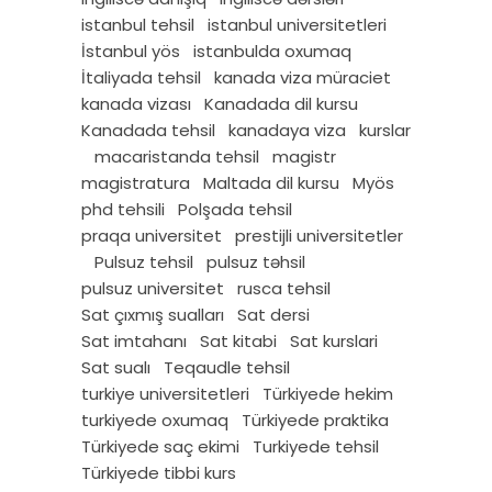
istanbul tehsil
istanbul universitetleri
İstanbul yös
istanbulda oxumaq
İtaliyada tehsil
kanada viza müraciet
kanada vizası
Kanadada dil kursu
Kanadada tehsil
kanadaya viza
kurslar
macaristanda tehsil
magistr
magistratura
Maltada dil kursu
Myös
phd tehsili
Polşada tehsil
praqa universitet
prestijli universitetler
Pulsuz tehsil
pulsuz təhsil
pulsuz universitet
rusca tehsil
Sat çıxmış sualları
Sat dersi
Sat imtahanı
Sat kitabi
Sat kurslari
Sat sualı
Teqaudle tehsil
turkiye universitetleri
Türkiyede hekim
turkiyede oxumaq
Türkiyede praktika
Türkiyede saç ekimi
Turkiyede tehsil
Türkiyede tibbi kurs