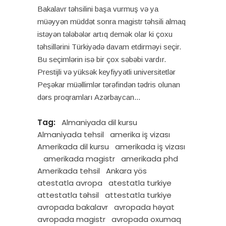
Bakalavr təhsilini başa vurmuş və ya
müəyyən müddət sonra magistr təhsili almaq
istəyən tələbələr artıq demək olar ki çoxu
təhsillərini Türkiyədə davam etdirməyi seçir.
Bu seçimlərin isə bir çox səbəbi vardır.
Prestijli və yüksək keyfiyyətli universitetlər
Peşəkar müəllimlər tərəfindən tədris olunan
dərs proqramları Azərbaycan
Tag:
Almaniyada dil kursu
Almaniyada tehsil
amerika iş vizası
Amerikada dil kursu
amerikada iş vizası
amerikada magistr
amerikada phd
Amerikada tehsil
Ankara yös
atestatla avropa
atestatla turkiye
attestatla təhsil
attestatla turkiye
avropada bakalavr
avropada həyat
avropada magistr
avropada oxumaq