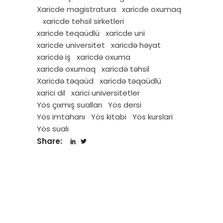
Xaricde magistratura
xaricde oxumaq
xaricde tehsil sirketleri
xaricde teqaüdlü
xaricde uni
xaricde universitet
xaricdə həyat
xaricdə iş
xaricdə oxuma
xaricdə oxumaq
xaricdə təhsil
Xaricdə təqaüd
xaricdə təqaüdlü
xarici dil
xarici universitetler
Yös çıxmış sualları
Yös dersi
Yös imtahanı
Yös kitabi
Yös kurslari
Yös sualı
Share: