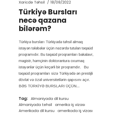
Xaricdə Təhsil
18/08/2022
Türkiyə Bursları
necə qazana
bilərəm?
Türkiyə bursları Türkiyədə təhsil almaq
istəyən tələbələr üçün nəzərdə tutulan təqaüd
proqramıdır. Bu təqaüd proqramları bakalavr,
magistr, həmçinin doktorantura oxumaq
istəyənlər üçün keçərli bir proqramdır. Bu
təqaüd proqramları sizə Türkiyədə ən prestijli
dövlət və özəl universitetlərin qapısını açır.
BƏS TÜRKİYƏ BURSLARI ÜÇÜN
Tag:
Almaniyada dil kursu
Almaniyada tehsil
amerika iş vizası
Amerikada dil kursu
amerikada iş vizası