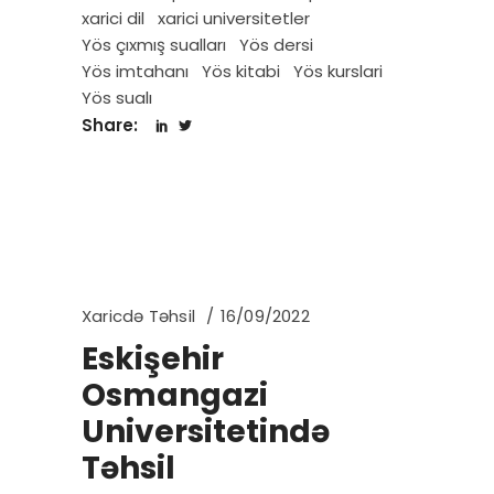
xarici dil
xarici universitetler
Yös çıxmış sualları
Yös dersi
Yös imtahanı
Yös kitabi
Yös kurslari
Yös sualı
Share:
Xaricdə Təhsil
16/09/2022
Eskişehir
Osmangazi
Universitetində
Təhsil