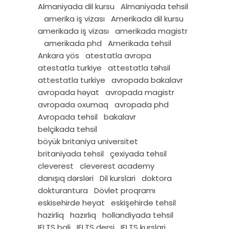
Almaniyada dil kursu
Almaniyada tehsil
amerika iş vizası
Amerikada dil kursu
amerikada iş vizası
amerikada magistr
amerikada phd
Amerikada tehsil
Ankara yös
atestatla avropa
atestatla turkiye
attestatla təhsil
attestatla turkiye
avropada bakalavr
avropada həyat
avropada magistr
avropada oxumaq
avropada phd
Avropada tehsil
bakalavr
belçikada tehsil
böyük britaniya universitet
britaniyada tehsil
çexiyada tehsil
cleverest
cleverest academy
danışıq dərsləri
Dil kurslari
doktora
dokturantura
Dövlet proqramı
eskisehirde heyat
eskişehirde tehsil
hazirliq
hazırlıq
hollandiyada tehsil
IELTS bali
IELTS dersi
IELTS kurslari