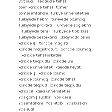
Sat sualı
Teqaudle tehsil
toefl xaricde tehsil
tömer
tömer imtahanı
turkiye universitetleri
Türkiyede hekim
turkiyede oxumaq
Türkiyede praktika
Türkiyede saç ekimi
Turkiyede tehsil
Türkiyede tibbi kurs
Türkiyede xestexana
Ukraynada tehsil
xaricde iş
Xaricde magistr
Xaricde magistratura
xaricde oxumaq
xaricde tehsil sirketleri
xaricde teqaüdlü
xaricde uni
xaricde universitet
xaricdə həyat
xaricdə iş
xaricdə oxuma
xaricdə oxumaq
xaricdə təhsil
Xaricdə təqaüd
xaricdə təqaüdlü
xarici dil
xarici universitetler
Yös çıxmış sualları
Yös dersi
Yös imtahanı
Yös kitabi
Yös kurslari
Yös sualı