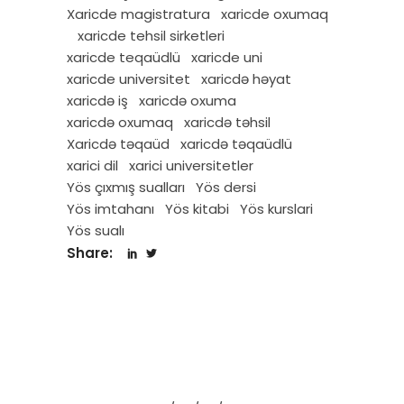
Xaricde magistratura
xaricde oxumaq
xaricde tehsil sirketleri
xaricde teqaüdlü
xaricde uni
xaricde universitet
xaricdə həyat
xaricdə iş
xaricdə oxuma
xaricdə oxumaq
xaricdə təhsil
Xaricdə təqaüd
xaricdə təqaüdlü
xarici dil
xarici universitetler
Yös çıxmış sualları
Yös dersi
Yös imtahanı
Yös kitabi
Yös kurslari
Yös sualı
Share: