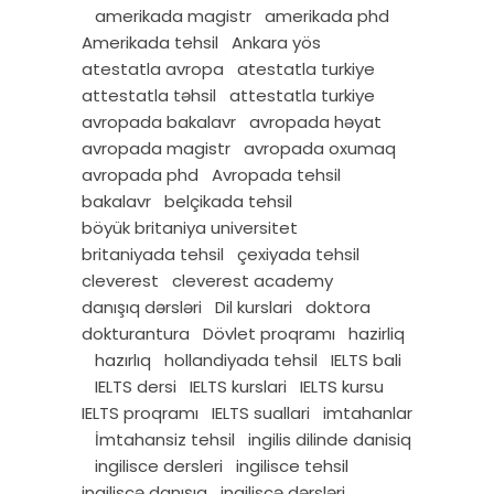
amerikada magistr
amerikada phd
Amerikada tehsil
Ankara yös
atestatla avropa
atestatla turkiye
attestatla təhsil
attestatla turkiye
avropada bakalavr
avropada həyat
avropada magistr
avropada oxumaq
avropada phd
Avropada tehsil
bakalavr
belçikada tehsil
böyük britaniya universitet
britaniyada tehsil
çexiyada tehsil
cleverest
cleverest academy
danışıq dərsləri
Dil kurslari
doktora
dokturantura
Dövlet proqramı
hazirliq
hazırlıq
hollandiyada tehsil
IELTS bali
IELTS dersi
IELTS kurslari
IELTS kursu
IELTS proqramı
IELTS suallari
imtahanlar
İmtahansiz tehsil
ingilis dilinde danisiq
ingilisce dersleri
ingilisce tehsil
ingiliscə danışıq
ingiliscə dərsləri