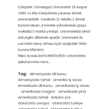
Eskişehir Osmangazi Universiteti 18 avqust
1993-cü ildə Eskişehirdə yaranan dövlət
universitetidir. Daxilində 11 fakültə,1 dövlət
konservatuarı,4 meslek yüksekokulu (peşə
məktəbi) 5 institut yerləşir. Universitetdə təhsil
türk,ingilis dillərində aparilir. Universitet ilə
yaxından tanış olmaq üçün aşağıdakı linkə
toxuna bilərsiniz.
https://youtu.be/XUtMS5efSfo Universitetə
qəbul prosesi necə
Tag:
Almaniyada dil kursu
Almaniyada tehsil
amerika iş vizası
Amerikada dil kursu
amerikada iş vizası
amerikada magistr
amerikada phd
Amerikada tehsil
Ankara yös
atestatla avropa
atestatla turkiye
attestatla təhsil
attestatla turkiye