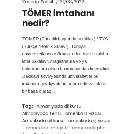
Xaricdə Təhsil
31/08/2022
TÖMER imtahanı
nədir?
TÖMER (Türk dili haqqında sertifikat) / TYS
(Türkçe Yeterlik Sınavı), Türkiyə
universitetlərinə müraciət edən hər bir tələbə
istər bakalavr, magistratura və ya
doktorantura olsun bu imtahandan keçməlidir.
Bakalavr səviyyəsində universitetlər bu
imtahanı qeydiyyatdan sonra edir və tələbə
bir başa olaraq
Tag:
Almaniyada dil kursu
Almaniyada tehsil
amerika iş vizası
Amerikada dil kursu
amerikada iş vizası
amerikada magistr
amerikada phd