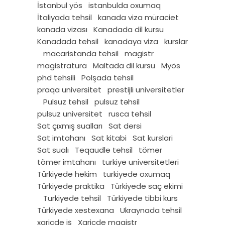
İstanbul yös
istanbulda oxumaq
İtaliyada tehsil
kanada viza müraciet
kanada vizası
Kanadada dil kursu
Kanadada tehsil
kanadaya viza
kurslar
macaristanda tehsil
magistr
magistratura
Maltada dil kursu
Myös
phd tehsili
Polşada tehsil
praqa universitet
prestijli universitetler
Pulsuz tehsil
pulsuz təhsil
pulsuz universitet
rusca tehsil
Sat çıxmış sualları
Sat dersi
Sat imtahanı
Sat kitabi
Sat kurslari
Sat sualı
Teqaudle tehsil
tömer
tömer imtahanı
turkiye universitetleri
Türkiyede hekim
turkiyede oxumaq
Türkiyede praktika
Türkiyede saç ekimi
Turkiyede tehsil
Türkiyede tibbi kurs
Türkiyede xestexana
Ukraynada tehsil
xaricde iş
Xaricde magistr