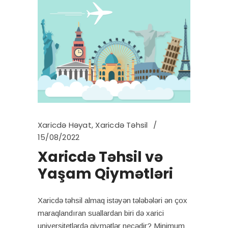
Xaricdə Həyat
,
Xaricdə Təhsil
15/08/2022
Xaricdə Təhsil və
Yaşam Qiymətləri
Xaricdə təhsil almaq istəyən tələbələri ən çox
maraqlandıran suallardan biri də xarici
universitetlərdə qiymətlər necədir? Minimum