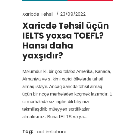
Xaricdə Təhsil
23/09/2022
Xaricdə Təhsil üçün
IELTS yoxsa TOEFL?
Hansı daha
yaxşıdır?
Məlumdur ki, bir çox tələbə Amerika, Kanada,
Almaniya və s. kimi xarici ölkələrdə təhsil
almaq istəyir. Ancaq xaricdə təhsil almaq
üçün bir neçə mərhələdən keçmək lazımdır. 1
ci mərhələdə siz ingilis dili biliyinizi
təkmilləşdirib müəyyən sertifikatlar
almalısınız. Buna IELTS və ya
Tag:
act imtahanı