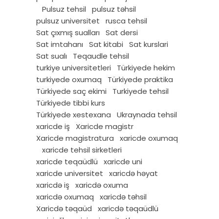
Pulsuz tehsil
pulsuz təhsil
pulsuz universitet
rusca tehsil
Sat çıxmış sualları
Sat dersi
Sat imtahanı
Sat kitabi
Sat kurslari
Sat sualı
Teqaudle tehsil
turkiye universitetleri
Türkiyede hekim
turkiyede oxumaq
Türkiyede praktika
Türkiyede saç ekimi
Turkiyede tehsil
Türkiyede tibbi kurs
Türkiyede xestexana
Ukraynada tehsil
xaricde iş
Xaricde magistr
Xaricde magistratura
xaricde oxumaq
xaricde tehsil sirketleri
xaricde teqaüdlü
xaricde uni
xaricde universitet
xaricdə həyat
xaricdə iş
xaricdə oxuma
xaricdə oxumaq
xaricdə təhsil
Xaricdə təqaüd
xaricdə təqaüdlü