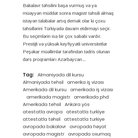
Bakalavr təhsilini başa vurmuş və ya
müəyyən müddət sonra magistr təhsili almaq
istəyən tələbələr artıq demək olar ki çoxu
təhsillərini Türkiyədə davam etdirməyi seçir.
Bu seçimlərin isə bir çox səbəbi vardır.
Prestijli və yüksək keyfiyyətli universitetlər
Peşəkar müəllimlər tərəfindən tədris olunan
dərs proqramları Azərbaycan
Tag:
Almaniyada dil kursu
Almaniyada tehsil
amerika iş vizası
Amerikada dil kursu
amerikada iş vizası
amerikada magistr
amerikada phd
Amerikada tehsil
Ankara yös
atestatla avropa
atestatla turkiye
attestatla təhsil
attestatla turkiye
avropada bakalavr
avropada həyat
avropada magistr
avropada oxumaq