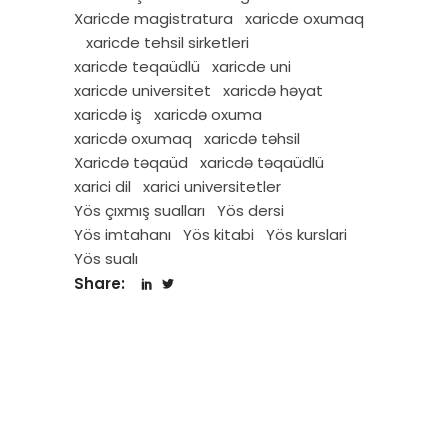
Xaricde magistratura
xaricde oxumaq
xaricde tehsil sirketleri
xaricde teqaüdlü
xaricde uni
xaricde universitet
xaricdə həyat
xaricdə iş
xaricdə oxuma
xaricdə oxumaq
xaricdə təhsil
Xaricdə təqaüd
xaricdə təqaüdlü
xarici dil
xarici universitetler
Yös çıxmış sualları
Yös dersi
Yös imtahanı
Yös kitabi
Yös kurslari
Yös sualı
Share: