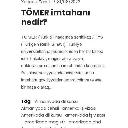
Xaricdə Təhsil
31/08/2022
TÖMER imtahanı
nədir?
TÖMER (Türk dili haqqında sertifikat) / TYS
(Türkçe Yeterlik Sınavı), Türkiyə
universitetlərinə müraciət edən hər bir tələbə
istər bakalavr, magistratura və ya
doktorantura olsun bu imtahandan keçməlidir.
Bakalavr səviyyəsində universitetlər bu
imtahanı qeydiyyatdan sonra edir və tələbə
bir başa olaraq
Tag:
Almaniyada dil kursu
Almaniyada tehsil
amerika iş vizası
Amerikada dil kursu
amerikada iş vizası
amerikada magistr
amerikada phd