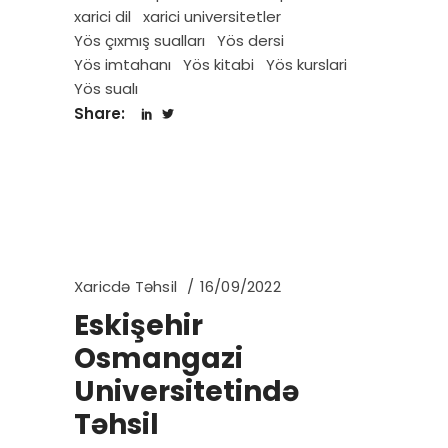
xarici dil
xarici universitetler
Yös çıxmış sualları
Yös dersi
Yös imtahanı
Yös kitabi
Yös kurslari
Yös sualı
Share:
Xaricdə Təhsil
16/09/2022
Eskişehir
Osmangazi
Universitetində
Təhsil