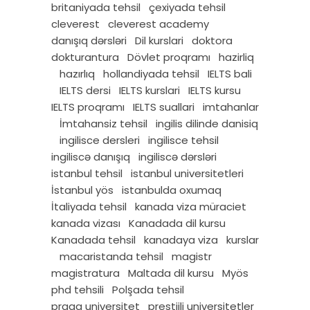
britaniyada tehsil
çexiyada tehsil
cleverest
cleverest academy
danışıq dərsləri
Dil kurslari
doktora
dokturantura
Dövlet proqramı
hazirliq
hazırlıq
hollandiyada tehsil
IELTS bali
IELTS dersi
IELTS kurslari
IELTS kursu
IELTS proqramı
IELTS suallari
imtahanlar
İmtahansiz tehsil
ingilis dilinde danisiq
ingilisce dersleri
ingilisce tehsil
ingiliscə danışıq
ingiliscə dərsləri
istanbul tehsil
istanbul universitetleri
İstanbul yös
istanbulda oxumaq
İtaliyada tehsil
kanada viza müraciet
kanada vizası
Kanadada dil kursu
Kanadada tehsil
kanadaya viza
kurslar
macaristanda tehsil
magistr
magistratura
Maltada dil kursu
Myös
phd tehsili
Polşada tehsil
praqa universitet
prestijli universitetler