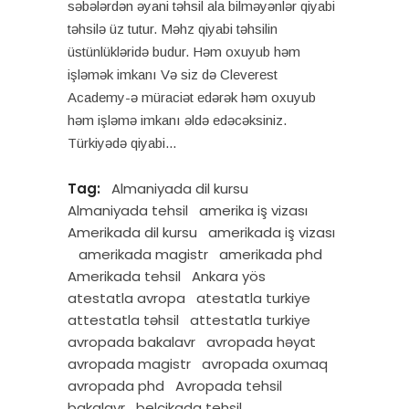
səbələrdən əyani təhsil ala bilməyənlər qiyabi
təhsilə üz tutur. Məhz qiyabi təhsilin
üstünlükləridə budur. Həm oxuyub həm
işləmək imkanı Və siz də Cleverest
Academy-ə müraciət edərək həm oxuyub
həm işləmə imkanı əldə edəcəksiniz.
Türkiyədə qiyabi
Tag:
Almaniyada dil kursu
Almaniyada tehsil
amerika iş vizası
Amerikada dil kursu
amerikada iş vizası
amerikada magistr
amerikada phd
Amerikada tehsil
Ankara yös
atestatla avropa
atestatla turkiye
attestatla təhsil
attestatla turkiye
avropada bakalavr
avropada həyat
avropada magistr
avropada oxumaq
avropada phd
Avropada tehsil
bakalavr
belçikada tehsil