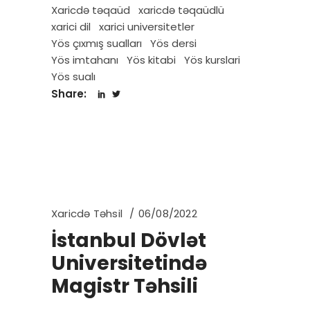
Xaricdə təqaüd
xaricdə təqaüdlü
xarici dil
xarici universitetler
Yös çıxmış sualları
Yös dersi
Yös imtahanı
Yös kitabi
Yös kurslari
Yös sualı
Share:
Xaricdə Təhsil
06/08/2022
İstanbul Dövlət
Universitetində
Magistr Təhsili