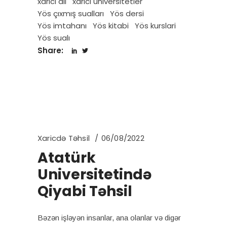
xarici dil
xarici universitetler
Yös çıxmış sualları
Yös dersi
Yös imtahanı
Yös kitabi
Yös kurslari
Yös sualı
Share:
Xaricdə Təhsil
06/08/2022
Atatürk
Universitetində
Qiyabi Təhsil
Bəzən işləyən insanlar, ana olanlar və digər