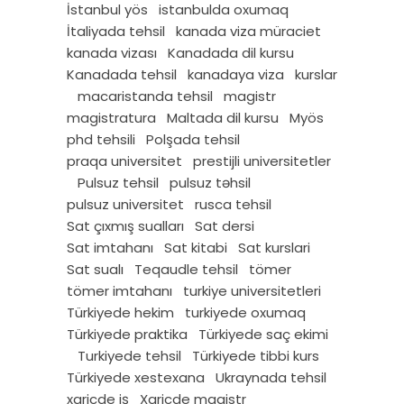
İstanbul yös
istanbulda oxumaq
İtaliyada tehsil
kanada viza müraciet
kanada vizası
Kanadada dil kursu
Kanadada tehsil
kanadaya viza
kurslar
macaristanda tehsil
magistr
magistratura
Maltada dil kursu
Myös
phd tehsili
Polşada tehsil
praqa universitet
prestijli universitetler
Pulsuz tehsil
pulsuz təhsil
pulsuz universitet
rusca tehsil
Sat çıxmış sualları
Sat dersi
Sat imtahanı
Sat kitabi
Sat kurslari
Sat sualı
Teqaudle tehsil
tömer
tömer imtahanı
turkiye universitetleri
Türkiyede hekim
turkiyede oxumaq
Türkiyede praktika
Türkiyede saç ekimi
Turkiyede tehsil
Türkiyede tibbi kurs
Türkiyede xestexana
Ukraynada tehsil
xaricde iş
Xaricde magistr