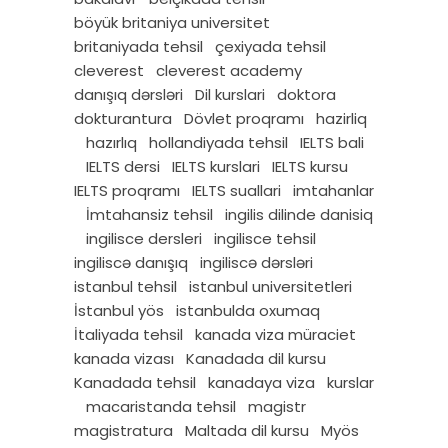
böyük britaniya universitet
britaniyada tehsil
çexiyada tehsil
cleverest
cleverest academy
danışıq dərsləri
Dil kurslari
doktora
dokturantura
Dövlet proqramı
hazirliq
hazırlıq
hollandiyada tehsil
IELTS bali
IELTS dersi
IELTS kurslari
IELTS kursu
IELTS proqramı
IELTS suallari
imtahanlar
İmtahansiz tehsil
ingilis dilinde danisiq
ingilisce dersleri
ingilisce tehsil
ingiliscə danışıq
ingiliscə dərsləri
istanbul tehsil
istanbul universitetleri
İstanbul yös
istanbulda oxumaq
İtaliyada tehsil
kanada viza müraciet
kanada vizası
Kanadada dil kursu
Kanadada tehsil
kanadaya viza
kurslar
macaristanda tehsil
magistr
magistratura
Maltada dil kursu
Myös