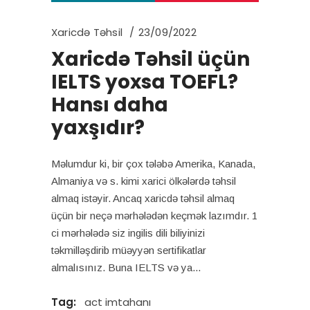
Xaricdə Təhsil
23/09/2022
Xaricdə Təhsil üçün
IELTS yoxsa TOEFL?
Hansı daha
yaxşıdır?
Məlumdur ki, bir çox tələbə Amerika, Kanada,
Almaniya və s. kimi xarici ölkələrdə təhsil
almaq istəyir. Ancaq xaricdə təhsil almaq
üçün bir neçə mərhələdən keçmək lazımdır. 1
ci mərhələdə siz ingilis dili biliyinizi
təkmilləşdirib müəyyən sertifikatlar
almalısınız. Buna IELTS və ya
Tag:
act imtahanı