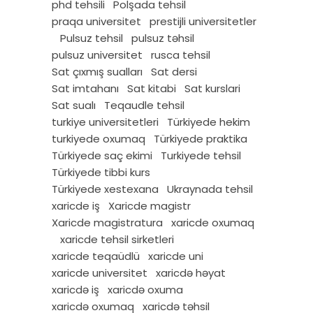
phd tehsili
Polşada tehsil
praqa universitet
prestijli universitetler
Pulsuz tehsil
pulsuz təhsil
pulsuz universitet
rusca tehsil
Sat çıxmış sualları
Sat dersi
Sat imtahanı
Sat kitabi
Sat kurslari
Sat sualı
Teqaudle tehsil
turkiye universitetleri
Türkiyede hekim
turkiyede oxumaq
Türkiyede praktika
Türkiyede saç ekimi
Turkiyede tehsil
Türkiyede tibbi kurs
Türkiyede xestexana
Ukraynada tehsil
xaricde iş
Xaricde magistr
Xaricde magistratura
xaricde oxumaq
xaricde tehsil sirketleri
xaricde teqaüdlü
xaricde uni
xaricde universitet
xaricdə həyat
xaricdə iş
xaricdə oxuma
xaricdə oxumaq
xaricdə təhsil