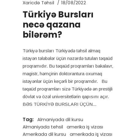
Xaricdə Təhsil
18/08/2022
Türkiyə Bursları
necə qazana
bilərəm?
Türkiyə bursları Türkiyədə təhsil almaq
istəyən tələbələr üçün nəzərdə tutulan təqaüd
proqramıdır. Bu təqaüd proqramları bakalavr,
magistr, həmçinin doktorantura oxumaq
istəyənlər üçün keçərli bir proqramdır. Bu
təqaüd proqramları sizə Türkiyədə ən prestijli
dövlət və özəl universitetlərin qapısını açır.
BƏS TÜRKİYƏ BURSLARI ÜÇÜN
Tag:
Almaniyada dil kursu
Almaniyada tehsil
amerika iş vizası
Amerikada dil kursu
amerikada iş vizası