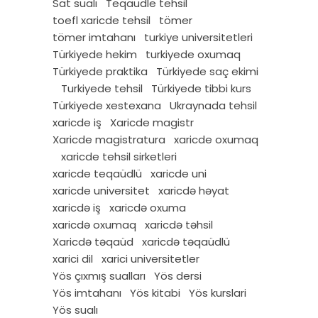
Sat sualı
Teqaudle tehsil
toefl xaricde tehsil
tömer
tömer imtahanı
turkiye universitetleri
Türkiyede hekim
turkiyede oxumaq
Türkiyede praktika
Türkiyede saç ekimi
Turkiyede tehsil
Türkiyede tibbi kurs
Türkiyede xestexana
Ukraynada tehsil
xaricde iş
Xaricde magistr
Xaricde magistratura
xaricde oxumaq
xaricde tehsil sirketleri
xaricde teqaüdlü
xaricde uni
xaricde universitet
xaricdə həyat
xaricdə iş
xaricdə oxuma
xaricdə oxumaq
xaricdə təhsil
Xaricdə təqaüd
xaricdə təqaüdlü
xarici dil
xarici universitetler
Yös çıxmış sualları
Yös dersi
Yös imtahanı
Yös kitabi
Yös kurslari
Yös sualı