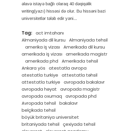
əlavə istəyə bağlı olaraq 40 dəqiqəlik
writing(yazı) hissəsi də olur. Bu hissəni bəzi
universitetlər tələb edir yəni
Tag:
act imtahanı
Almaniyada dil kursu
Almaniyada tehsil
amerika iş vizası
Amerikada dil kursu
amerikada iş vizası
amerikada magistr
amerikada phd
Amerikada tehsil
Ankara yös
atestatla avropa
atestatla turkiye
attestatla təhsil
attestatla turkiye
avropada bakalavr
avropada həyat
avropada magistr
avropada oxumaq
avropada phd
Avropada tehsil
bakalavr
belçikada tehsil
böyük britaniya universitet
britaniyada tehsil
çexiyada tehsil