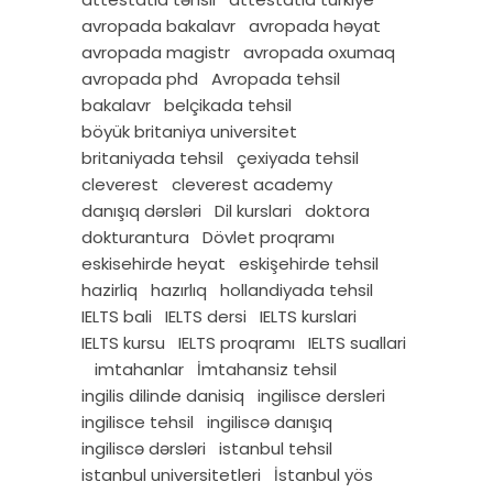
avropada bakalavr
avropada həyat
avropada magistr
avropada oxumaq
avropada phd
Avropada tehsil
bakalavr
belçikada tehsil
böyük britaniya universitet
britaniyada tehsil
çexiyada tehsil
cleverest
cleverest academy
danışıq dərsləri
Dil kurslari
doktora
dokturantura
Dövlet proqramı
eskisehirde heyat
eskişehirde tehsil
hazirliq
hazırlıq
hollandiyada tehsil
IELTS bali
IELTS dersi
IELTS kurslari
IELTS kursu
IELTS proqramı
IELTS suallari
imtahanlar
İmtahansiz tehsil
ingilis dilinde danisiq
ingilisce dersleri
ingilisce tehsil
ingiliscə danışıq
ingiliscə dərsləri
istanbul tehsil
istanbul universitetleri
İstanbul yös