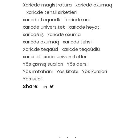
Xaricde magistratura
xaricde oxumaq
xaricde tehsil sirketleri
xaricde teqaüdlü
xaricde uni
xaricde universitet
xaricdə həyat
xaricdə iş
xaricdə oxuma
xaricdə oxumaq
xaricdə təhsil
Xaricdə təqaüd
xaricdə təqaüdlü
xarici dil
xarici universitetler
Yös çıxmış sualları
Yös dersi
Yös imtahanı
Yös kitabi
Yös kurslari
Yös sualı
Share: