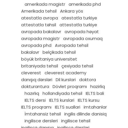
amerikada magistr
amerikada phd
Amerikada tehsil
Ankara yös
atestatla avropa
atestatla turkiye
attestatla təhsil
attestatla turkiye
avropada bakalavr
avropada həyat
avropada magistr
avropada oxumaq
avropada phd
Avropada tehsil
bakalavr
belçikada tehsil
böyük britaniya universitet
britaniyada tehsil
çexiyada tehsil
cleverest
cleverest academy
danışıq dərsləri
Dil kurslari
doktora
dokturantura
Dövlet proqramı
hazirliq
hazırlıq
hollandiyada tehsil
IELTS bali
IELTS dersi
IELTS kurslari
IELTS kursu
IELTS proqramı
IELTS suallari
imtahanlar
İmtahansiz tehsil
ingilis dilinde danisiq
ingilisce dersleri
ingilisce tehsil
ingiliscə danışıq
ingiliscə dərsləri