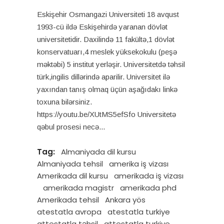
Eskişehir Osmangazi Universiteti 18 avqust
1993-cü ildə Eskişehirdə yaranan dövlət
universitetidir. Daxilində 11 fakültə,1 dövlət
konservatuarı,4 meslek yüksekokulu (peşə
məktəbi) 5 institut yerləşir. Universitetdə təhsil
türk,ingilis dillərində aparilir. Universitet ilə
yaxından tanış olmaq üçün aşağıdakı linkə
toxuna bilərsiniz.
https://youtu.be/XUtMS5efSfo Universitetə
qəbul prosesi necə
Tag:
Almaniyada dil kursu
Almaniyada tehsil
amerika iş vizası
Amerikada dil kursu
amerikada iş vizası
amerikada magistr
amerikada phd
Amerikada tehsil
Ankara yös
atestatla avropa
atestatla turkiye
attestatla təhsil
attestatla turkiye