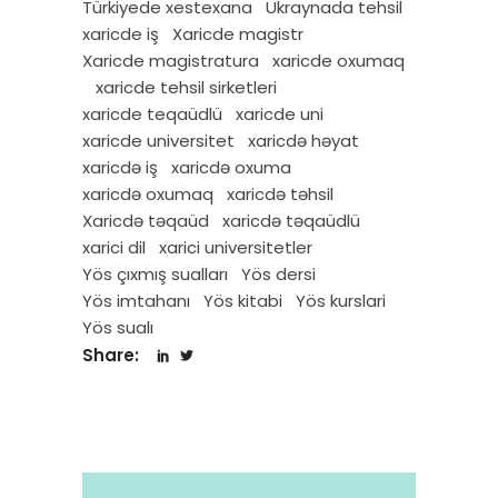
Türkiyede xestexana
Ukraynada tehsil
xaricde iş
Xaricde magistr
Xaricde magistratura
xaricde oxumaq
xaricde tehsil sirketleri
xaricde teqaüdlü
xaricde uni
xaricde universitet
xaricdə həyat
xaricdə iş
xaricdə oxuma
xaricdə oxumaq
xaricdə təhsil
Xaricdə təqaüd
xaricdə təqaüdlü
xarici dil
xarici universitetler
Yös çıxmış sualları
Yös dersi
Yös imtahanı
Yös kitabi
Yös kurslari
Yös sualı
Share: