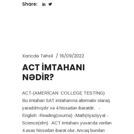
Share:
Xaricdə Təhsil
16/09/2022
ACT İMTAHANI
NƏDİR?
ACT-(AMERİCAN COLLEGE TESTİNG)
Bu imtahan SAT imtahanına alternativ olaraq
yaradılmışdır və 4 hissədən ibarətdir. -
English -Reading(oxuma) -Math(riyaziyyat -
Science(elm) ACT imtahanı yuxarıda verilən
4 əsas hissədən ibarət olur. Ancaq bundan