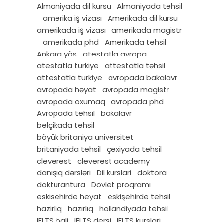
Almaniyada dil kursu
Almaniyada tehsil
amerika iş vizası
Amerikada dil kursu
amerikada iş vizası
amerikada magistr
amerikada phd
Amerikada tehsil
Ankara yös
atestatla avropa
atestatla turkiye
attestatla təhsil
attestatla turkiye
avropada bakalavr
avropada həyat
avropada magistr
avropada oxumaq
avropada phd
Avropada tehsil
bakalavr
belçikada tehsil
böyük britaniya universitet
britaniyada tehsil
çexiyada tehsil
cleverest
cleverest academy
danışıq dərsləri
Dil kurslari
doktora
dokturantura
Dövlet proqramı
eskisehirde heyat
eskişehirde tehsil
hazirliq
hazırlıq
hollandiyada tehsil
IELTS bali
IELTS dersi
IELTS kurslari