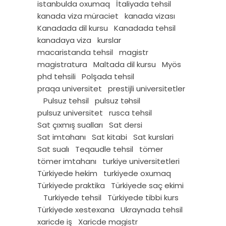
istanbulda oxumaq
İtaliyada tehsil
kanada viza müraciet
kanada vizası
Kanadada dil kursu
Kanadada tehsil
kanadaya viza
kurslar
macaristanda tehsil
magistr
magistratura
Maltada dil kursu
Myös
phd tehsili
Polşada tehsil
praqa universitet
prestijli universitetler
Pulsuz tehsil
pulsuz təhsil
pulsuz universitet
rusca tehsil
Sat çıxmış sualları
Sat dersi
Sat imtahanı
Sat kitabi
Sat kurslari
Sat sualı
Teqaudle tehsil
tömer
tömer imtahanı
turkiye universitetleri
Türkiyede hekim
turkiyede oxumaq
Türkiyede praktika
Türkiyede saç ekimi
Turkiyede tehsil
Türkiyede tibbi kurs
Türkiyede xestexana
Ukraynada tehsil
xaricde iş
Xaricde magistr