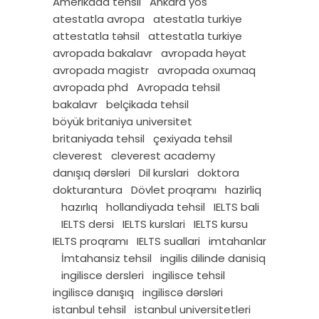
Amerikada tehsil
Ankara yös
atestatla avropa
atestatla turkiye
attestatla təhsil
attestatla turkiye
avropada bakalavr
avropada həyat
avropada magistr
avropada oxumaq
avropada phd
Avropada tehsil
bakalavr
belçikada tehsil
böyük britaniya universitet
britaniyada tehsil
çexiyada tehsil
cleverest
cleverest academy
danışıq dərsləri
Dil kurslari
doktora
dokturantura
Dövlet proqramı
hazirliq
hazırlıq
hollandiyada tehsil
IELTS bali
IELTS dersi
IELTS kurslari
IELTS kursu
IELTS proqramı
IELTS suallari
imtahanlar
İmtahansiz tehsil
ingilis dilinde danisiq
ingilisce dersleri
ingilisce tehsil
ingiliscə danışıq
ingiliscə dərsləri
istanbul tehsil
istanbul universitetleri