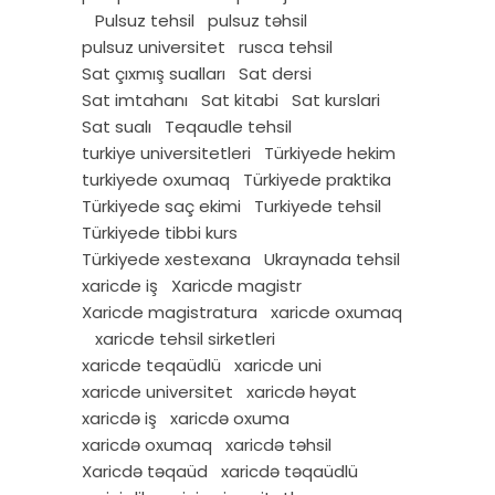
Pulsuz tehsil
pulsuz təhsil
pulsuz universitet
rusca tehsil
Sat çıxmış sualları
Sat dersi
Sat imtahanı
Sat kitabi
Sat kurslari
Sat sualı
Teqaudle tehsil
turkiye universitetleri
Türkiyede hekim
turkiyede oxumaq
Türkiyede praktika
Türkiyede saç ekimi
Turkiyede tehsil
Türkiyede tibbi kurs
Türkiyede xestexana
Ukraynada tehsil
xaricde iş
Xaricde magistr
Xaricde magistratura
xaricde oxumaq
xaricde tehsil sirketleri
xaricde teqaüdlü
xaricde uni
xaricde universitet
xaricdə həyat
xaricdə iş
xaricdə oxuma
xaricdə oxumaq
xaricdə təhsil
Xaricdə təqaüd
xaricdə təqaüdlü