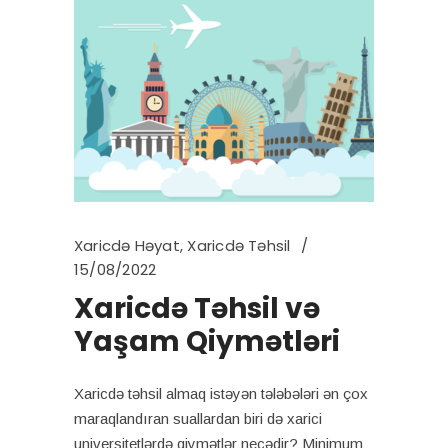
Xaricdə Həyat
,
Xaricdə Təhsil
15/08/2022
Xaricdə Təhsil və
Yaşam Qiymətləri
Xaricdə təhsil almaq istəyən tələbələri ən çox
maraqlandıran suallardan biri də xarici
universitetlərdə qiymətlər necədir? Minimum