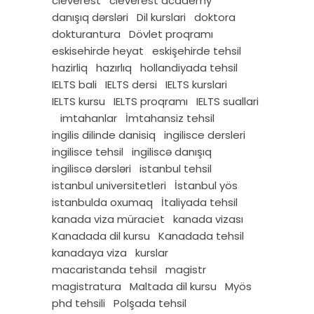
cleverest
cleverest academy
danışıq dərsləri
Dil kurslari
doktora
dokturantura
Dövlet proqramı
eskisehirde heyat
eskişehirde tehsil
hazirliq
hazırlıq
hollandiyada tehsil
IELTS bali
IELTS dersi
IELTS kurslari
IELTS kursu
IELTS proqramı
IELTS suallari
imtahanlar
İmtahansiz tehsil
ingilis dilinde danisiq
ingilisce dersleri
ingilisce tehsil
ingiliscə danışıq
ingiliscə dərsləri
istanbul tehsil
istanbul universitetleri
İstanbul yös
istanbulda oxumaq
İtaliyada tehsil
kanada viza müraciet
kanada vizası
Kanadada dil kursu
Kanadada tehsil
kanadaya viza
kurslar
macaristanda tehsil
magistr
magistratura
Maltada dil kursu
Myös
phd tehsili
Polşada tehsil