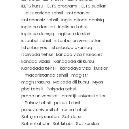
IELTS kursu
IELTS proqramı
IELTS suallari
ielts xaricde tehsil
imtahanlar
İmtahansiz tehsil
ingilis dilinde danisiq
ingilisce dersleri
ingilisce tehsil
ingiliscə danışıq
ingiliscə dərsləri
istanbul tehsil
istanbul universitetleri
İstanbul yös
istanbulda oxumaq
İtaliyada tehsil
kanada viza müraciet
kanada vizası
Kanadada dil kursu
Kanadada tehsil
kanadaya viza
kurslar
macaristanda tehsil
magistr
magistratura
Maltada dil kursu
Myös
phd tehsili
Polşada tehsil
praqa universitet
prestijli universitetler
Pulsuz tehsil
pulsuz təhsil
pulsuz universitet
rusca tehsil
Sat çıxmış sualları
Sat dersi
Sat imtahanı
Sat kitabi
Sat kurslari