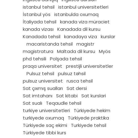
istanbul tehsil
istanbul universitetleri
İstanbul yös
istanbulda oxumaq
İtaliyada tehsil
kanada viza müraciet
kanada vizası
Kanadada dil kursu
Kanadada tehsil
kanadaya viza
kurslar
macaristanda tehsil
magistr
magistratura
Maltada dil kursu
Myös
phd tehsili
Polşada tehsil
praqa universitet
prestijli universitetler
Pulsuz tehsil
pulsuz təhsil
pulsuz universitet
rusca tehsil
Sat çıxmış sualları
Sat dersi
Sat imtahanı
Sat kitabi
Sat kurslari
Sat sualı
Teqaudle tehsil
turkiye universitetleri
Türkiyede hekim
turkiyede oxumaq
Türkiyede praktika
Türkiyede saç ekimi
Turkiyede tehsil
Türkiyede tibbi kurs