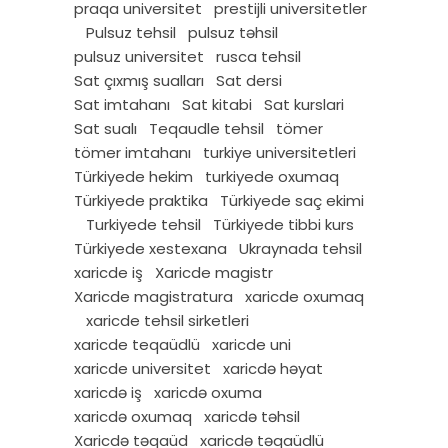
praqa universitet
prestijli universitetler
Pulsuz tehsil
pulsuz təhsil
pulsuz universitet
rusca tehsil
Sat çıxmış sualları
Sat dersi
Sat imtahanı
Sat kitabi
Sat kurslari
Sat sualı
Teqaudle tehsil
tömer
tömer imtahanı
turkiye universitetleri
Türkiyede hekim
turkiyede oxumaq
Türkiyede praktika
Türkiyede saç ekimi
Turkiyede tehsil
Türkiyede tibbi kurs
Türkiyede xestexana
Ukraynada tehsil
xaricde iş
Xaricde magistr
Xaricde magistratura
xaricde oxumaq
xaricde tehsil sirketleri
xaricde teqaüdlü
xaricde uni
xaricde universitet
xaricdə həyat
xaricdə iş
xaricdə oxuma
xaricdə oxumaq
xaricdə təhsil
Xaricdə təqaüd
xaricdə təqaüdlü