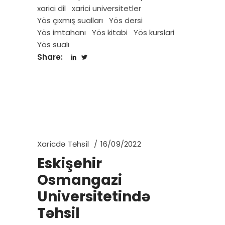
xarici dil
xarici universitetler
Yös çıxmış sualları
Yös dersi
Yös imtahanı
Yös kitabi
Yös kurslari
Yös sualı
Share:
Xaricdə Təhsil
16/09/2022
Eskişehir
Osmangazi
Universitetində
Təhsil