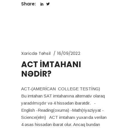
Share:
Xaricdə Təhsil
16/09/2022
ACT İMTAHANI
NƏDİR?
ACT-(AMERİCAN COLLEGE TESTİNG)
Bu imtahan SAT imtahanına alternativ olaraq
yaradılmışdır və 4 hissədən ibarətdir. -
English -Reading(oxuma) -Math(riyaziyyat -
Science(elm) ACT imtahanı yuxarıda verilən
4 əsas hissədən ibarət olur. Ancaq bundan