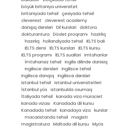
böyük britaniya universitet
britaniyada tehsil
çexiyada tehsil
cleverest
cleverest academy
danışıq dərsləri
Dil kurslari
doktora
dokturantura
Dövlet proqramı
hazirliq
hazırlıq
hollandiyada tehsil
IELTS bali
IELTS dersi
IELTS kurslari
IELTS kursu
IELTS proqramı
IELTS suallari
imtahanlar
İmtahansiz tehsil
ingilis dilinde danisiq
ingilisce dersleri
ingilisce tehsil
ingiliscə danışıq
ingiliscə dərsləri
istanbul tehsil
istanbul universitetleri
İstanbul yös
istanbulda oxumaq
İtaliyada tehsil
kanada viza müraciet
kanada vizası
Kanadada dil kursu
Kanadada tehsil
kanadaya viza
kurslar
macaristanda tehsil
magistr
magistratura
Maltada dil kursu
Myös