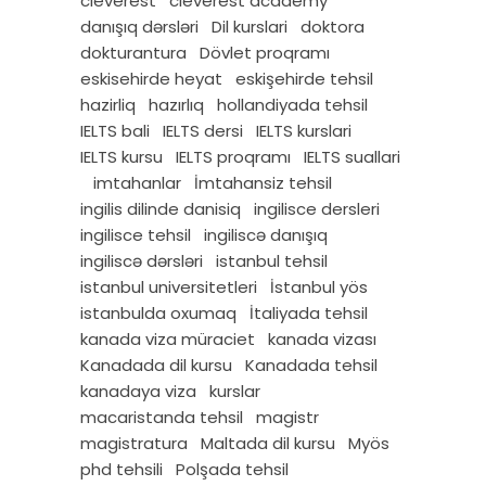
cleverest
cleverest academy
danışıq dərsləri
Dil kurslari
doktora
dokturantura
Dövlet proqramı
eskisehirde heyat
eskişehirde tehsil
hazirliq
hazırlıq
hollandiyada tehsil
IELTS bali
IELTS dersi
IELTS kurslari
IELTS kursu
IELTS proqramı
IELTS suallari
imtahanlar
İmtahansiz tehsil
ingilis dilinde danisiq
ingilisce dersleri
ingilisce tehsil
ingiliscə danışıq
ingiliscə dərsləri
istanbul tehsil
istanbul universitetleri
İstanbul yös
istanbulda oxumaq
İtaliyada tehsil
kanada viza müraciet
kanada vizası
Kanadada dil kursu
Kanadada tehsil
kanadaya viza
kurslar
macaristanda tehsil
magistr
magistratura
Maltada dil kursu
Myös
phd tehsili
Polşada tehsil