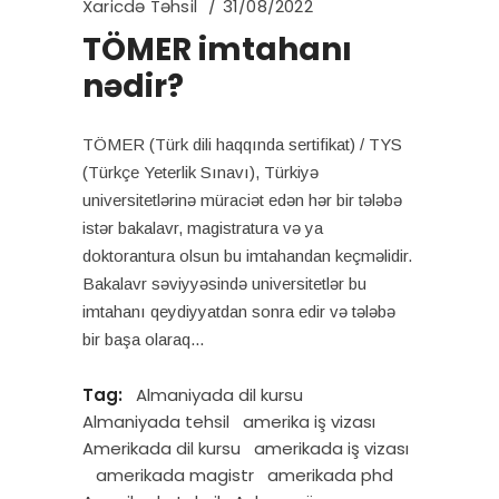
Xaricdə Təhsil
31/08/2022
TÖMER imtahanı
nədir?
TÖMER (Türk dili haqqında sertifikat) / TYS
(Türkçe Yeterlik Sınavı), Türkiyə
universitetlərinə müraciət edən hər bir tələbə
istər bakalavr, magistratura və ya
doktorantura olsun bu imtahandan keçməlidir.
Bakalavr səviyyəsində universitetlər bu
imtahanı qeydiyyatdan sonra edir və tələbə
bir başa olaraq
Tag:
Almaniyada dil kursu
Almaniyada tehsil
amerika iş vizası
Amerikada dil kursu
amerikada iş vizası
amerikada magistr
amerikada phd