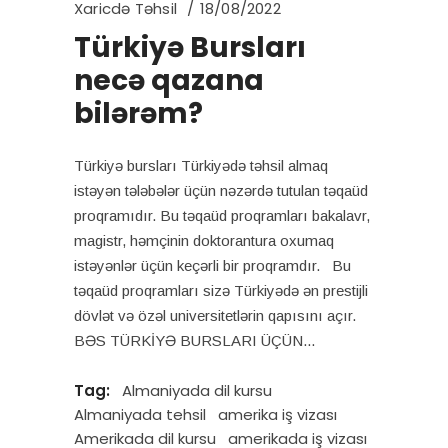
Xaricdə Təhsil
18/08/2022
Türkiyə Bursları
necə qazana
bilərəm?
Türkiyə bursları Türkiyədə təhsil almaq
istəyən tələbələr üçün nəzərdə tutulan təqaüd
proqramıdır. Bu təqaüd proqramları bakalavr,
magistr, həmçinin doktorantura oxumaq
istəyənlər üçün keçərli bir proqramdır. Bu
təqaüd proqramları sizə Türkiyədə ən prestijli
dövlət və özəl universitetlərin qapısını açır.
BƏS TÜRKİYƏ BURSLARI ÜÇÜN
Tag:
Almaniyada dil kursu
Almaniyada tehsil
amerika iş vizası
Amerikada dil kursu
amerikada iş vizası