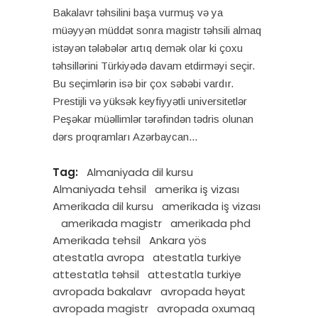
Bakalavr təhsilini başa vurmuş və ya
müəyyən müddət sonra magistr təhsili almaq
istəyən tələbələr artıq demək olar ki çoxu
təhsillərini Türkiyədə davam etdirməyi seçir.
Bu seçimlərin isə bir çox səbəbi vardır.
Prestijli və yüksək keyfiyyətli universitetlər
Peşəkar müəllimlər tərəfindən tədris olunan
dərs proqramları Azərbaycan
Tag:
Almaniyada dil kursu
Almaniyada tehsil
amerika iş vizası
Amerikada dil kursu
amerikada iş vizası
amerikada magistr
amerikada phd
Amerikada tehsil
Ankara yös
atestatla avropa
atestatla turkiye
attestatla təhsil
attestatla turkiye
avropada bakalavr
avropada həyat
avropada magistr
avropada oxumaq