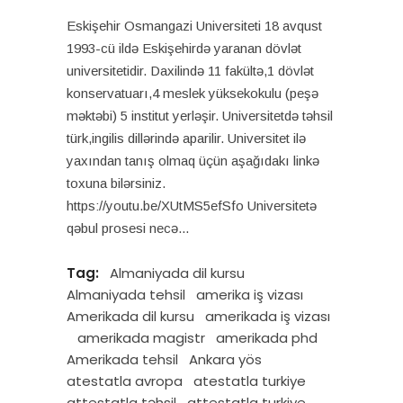
Eskişehir Osmangazi Universiteti 18 avqust
1993-cü ildə Eskişehirdə yaranan dövlət
universitetidir. Daxilində 11 fakültə,1 dövlət
konservatuarı,4 meslek yüksekokulu (peşə
məktəbi) 5 institut yerləşir. Universitetdə təhsil
türk,ingilis dillərində aparilir. Universitet ilə
yaxından tanış olmaq üçün aşağıdakı linkə
toxuna bilərsiniz.
https://youtu.be/XUtMS5efSfo Universitetə
qəbul prosesi necə
Tag:
Almaniyada dil kursu
Almaniyada tehsil
amerika iş vizası
Amerikada dil kursu
amerikada iş vizası
amerikada magistr
amerikada phd
Amerikada tehsil
Ankara yös
atestatla avropa
atestatla turkiye
attestatla təhsil
attestatla turkiye