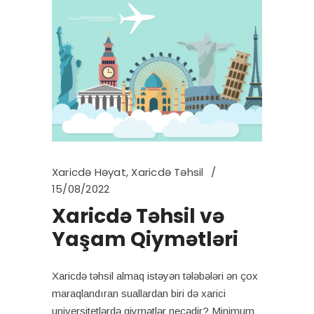
Xaricdə Həyat
,
Xaricdə Təhsil
15/08/2022
Xaricdə Təhsil və
Yaşam Qiymətləri
Xaricdə təhsil almaq istəyən tələbələri ən çox
maraqlandıran suallardan biri də xarici
universitetlərdə qiymətlər necədir? Minimum