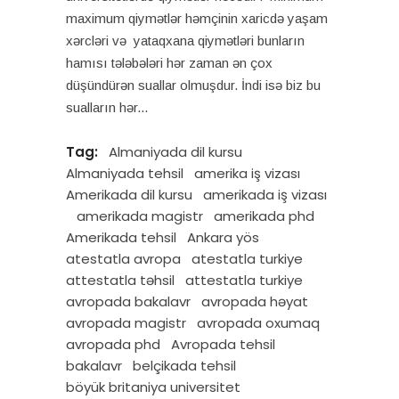
maximum qiymətlər həmçinin xaricdə yaşam
xərcləri və yataqxana qiymətləri bunların
hamısı tələbələri hər zaman ən çox
düşündürən suallar olmuşdur. İndi isə biz bu
sualların hər
Tag:
Almaniyada dil kursu
Almaniyada tehsil
amerika iş vizası
Amerikada dil kursu
amerikada iş vizası
amerikada magistr
amerikada phd
Amerikada tehsil
Ankara yös
atestatla avropa
atestatla turkiye
attestatla təhsil
attestatla turkiye
avropada bakalavr
avropada həyat
avropada magistr
avropada oxumaq
avropada phd
Avropada tehsil
bakalavr
belçikada tehsil
böyük britaniya universitet