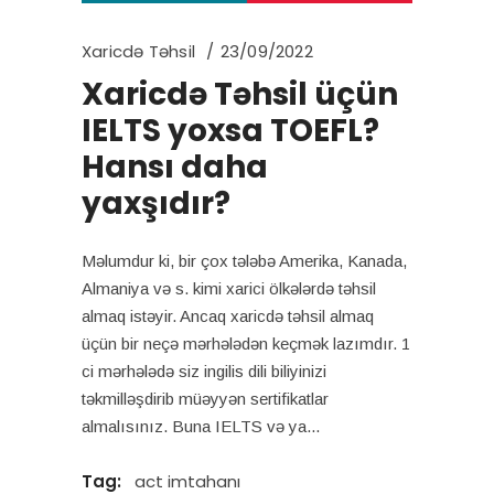
Xaricdə Təhsil
23/09/2022
Xaricdə Təhsil üçün
IELTS yoxsa TOEFL?
Hansı daha
yaxşıdır?
Məlumdur ki, bir çox tələbə Amerika, Kanada,
Almaniya və s. kimi xarici ölkələrdə təhsil
almaq istəyir. Ancaq xaricdə təhsil almaq
üçün bir neçə mərhələdən keçmək lazımdır. 1
ci mərhələdə siz ingilis dili biliyinizi
təkmilləşdirib müəyyən sertifikatlar
almalısınız. Buna IELTS və ya
Tag:
act imtahanı