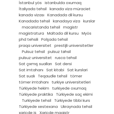
İstanbul yös
istanbulda oxumaq
İtaliyada tehsil
kanada viza müraciet
kanada vizası
Kanadada dil kursu
Kanadada tehsil
kanadaya viza
kurslar
macaristanda tehsil
magistr
magistratura
Maltada dil kursu
Myös
phd tehsili
Polşada tehsil
praqa universitet
prestijli universitetler
Pulsuz tehsil
pulsuz təhsil
pulsuz universitet
rusca tehsil
Sat çıxmış sualları
Sat dersi
Sat imtahanı
Sat kitabi
Sat kurslari
Sat sualı
Teqaudle tehsil
tömer
tömer imtahanı
turkiye universitetleri
Türkiyede hekim
turkiyede oxumaq
Türkiyede praktika
Türkiyede saç ekimi
Turkiyede tehsil
Türkiyede tibbi kurs
Türkiyede xestexana
Ukraynada tehsil
xaricde iş
Xaricde magistr