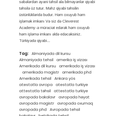
səbələrdən əyani təhsil ala bilməyənlər qiyabi
təhsilə üz tutur. Məhz qiyabi təhsilin
üstünlükləridə budur. Həm oxuyub həm
işləmək imkanı Və siz də Cleverest
Academy-ə müraciət edərək həm oxuyub
həm işləmə imkanı əldə edəcəksiniz.
Türkiyədə qiyabi
Tag:
Almaniyada dil kursu
Almaniyada tehsil
amerika iş vizası
Amerikada dil kursu
amerikada iş vizası
amerikada magistr
amerikada phd
Amerikada tehsil
Ankara yös
atestatla avropa
atestatla turkiye
attestatla təhsil
attestatla turkiye
avropada bakalavr
avropada həyat
avropada magistr
avropada oxumaq
avropada phd
Avropada tehsil
bakalavr
belçikada tehsil