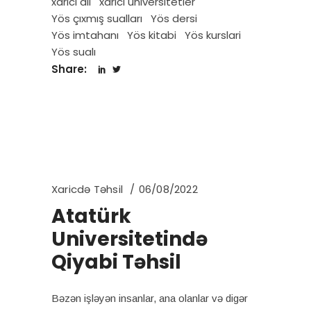
xarici dil
xarici universitetler
Yös çıxmış sualları
Yös dersi
Yös imtahanı
Yös kitabi
Yös kurslari
Yös sualı
Share:
Xaricdə Təhsil
06/08/2022
Atatürk
Universitetində
Qiyabi Təhsil
Bəzən işləyən insanlar, ana olanlar və digər