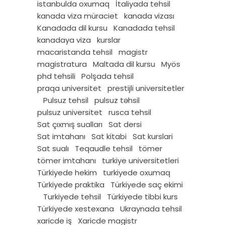
istanbulda oxumaq
İtaliyada tehsil
kanada viza müraciet
kanada vizası
Kanadada dil kursu
Kanadada tehsil
kanadaya viza
kurslar
macaristanda tehsil
magistr
magistratura
Maltada dil kursu
Myös
phd tehsili
Polşada tehsil
praqa universitet
prestijli universitetler
Pulsuz tehsil
pulsuz təhsil
pulsuz universitet
rusca tehsil
Sat çıxmış sualları
Sat dersi
Sat imtahanı
Sat kitabi
Sat kurslari
Sat sualı
Teqaudle tehsil
tömer
tömer imtahanı
turkiye universitetleri
Türkiyede hekim
turkiyede oxumaq
Türkiyede praktika
Türkiyede saç ekimi
Turkiyede tehsil
Türkiyede tibbi kurs
Türkiyede xestexana
Ukraynada tehsil
xaricde iş
Xaricde magistr