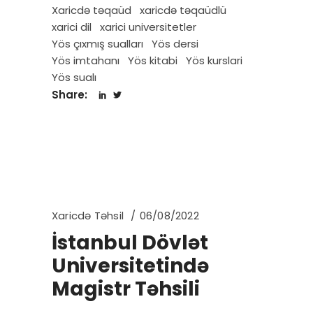
Xaricdə təqaüd
xaricdə təqaüdlü
xarici dil
xarici universitetler
Yös çıxmış sualları
Yös dersi
Yös imtahanı
Yös kitabi
Yös kurslari
Yös sualı
Share:
Xaricdə Təhsil
06/08/2022
İstanbul Dövlət
Universitetində
Magistr Təhsili