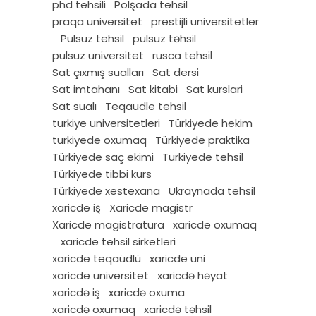
phd tehsili
Polşada tehsil
praqa universitet
prestijli universitetler
Pulsuz tehsil
pulsuz təhsil
pulsuz universitet
rusca tehsil
Sat çıxmış sualları
Sat dersi
Sat imtahanı
Sat kitabi
Sat kurslari
Sat sualı
Teqaudle tehsil
turkiye universitetleri
Türkiyede hekim
turkiyede oxumaq
Türkiyede praktika
Türkiyede saç ekimi
Turkiyede tehsil
Türkiyede tibbi kurs
Türkiyede xestexana
Ukraynada tehsil
xaricde iş
Xaricde magistr
Xaricde magistratura
xaricde oxumaq
xaricde tehsil sirketleri
xaricde teqaüdlü
xaricde uni
xaricde universitet
xaricdə həyat
xaricdə iş
xaricdə oxuma
xaricdə oxumaq
xaricdə təhsil