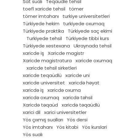
Sat sualı
Teqaudle tehsil
toefl xaricde tehsil
tömer
tömer imtahanı
turkiye universitetleri
Türkiyede hekim
turkiyede oxumaq
Türkiyede praktika
Türkiyede saç ekimi
Turkiyede tehsil
Türkiyede tibbi kurs
Türkiyede xestexana
Ukraynada tehsil
xaricde iş
Xaricde magistr
Xaricde magistratura
xaricde oxumaq
xaricde tehsil sirketleri
xaricde teqaüdlü
xaricde uni
xaricde universitet
xaricdə həyat
xaricdə iş
xaricdə oxuma
xaricdə oxumaq
xaricdə təhsil
Xaricdə təqaüd
xaricdə təqaüdlü
xarici dil
xarici universitetler
Yös çıxmış sualları
Yös dersi
Yös imtahanı
Yös kitabi
Yös kurslari
Yös sualı