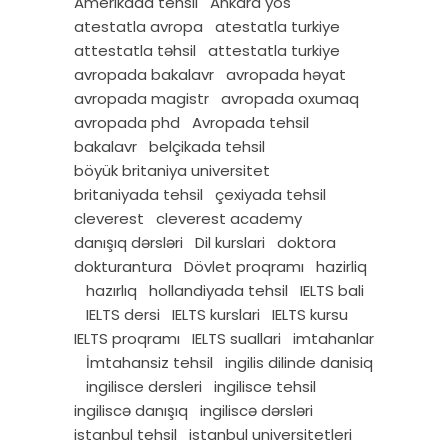
Amerikada tehsil
Ankara yös
atestatla avropa
atestatla turkiye
attestatla təhsil
attestatla turkiye
avropada bakalavr
avropada həyat
avropada magistr
avropada oxumaq
avropada phd
Avropada tehsil
bakalavr
belçikada tehsil
böyük britaniya universitet
britaniyada tehsil
çexiyada tehsil
cleverest
cleverest academy
danışıq dərsləri
Dil kurslari
doktora
dokturantura
Dövlet proqramı
hazirliq
hazırlıq
hollandiyada tehsil
IELTS bali
IELTS dersi
IELTS kurslari
IELTS kursu
IELTS proqramı
IELTS suallari
imtahanlar
İmtahansiz tehsil
ingilis dilinde danisiq
ingilisce dersleri
ingilisce tehsil
ingiliscə danışıq
ingiliscə dərsləri
istanbul tehsil
istanbul universitetleri