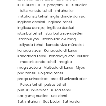
IELTS kursu
IELTS proqramı
IELTS suallari
ielts xaricde tehsil
imtahanlar
İmtahansiz tehsil
ingilis dilinde danisiq
ingilisce dersleri
ingilisce tehsil
ingiliscə danışıq
ingiliscə dərsləri
istanbul tehsil
istanbul universitetleri
İstanbul yös
istanbulda oxumaq
İtaliyada tehsil
kanada viza müraciet
kanada vizası
Kanadada dil kursu
Kanadada tehsil
kanadaya viza
kurslar
macaristanda tehsil
magistr
magistratura
Maltada dil kursu
Myös
phd tehsili
Polşada tehsil
praqa universitet
prestijli universitetler
Pulsuz tehsil
pulsuz təhsil
pulsuz universitet
rusca tehsil
Sat çıxmış sualları
Sat dersi
Sat imtahanı
Sat kitabi
Sat kurslari