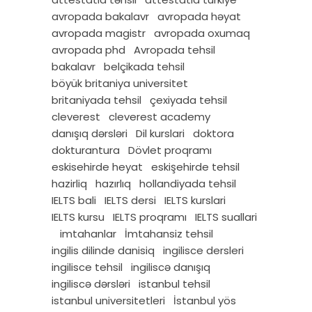
avropada bakalavr
avropada həyat
avropada magistr
avropada oxumaq
avropada phd
Avropada tehsil
bakalavr
belçikada tehsil
böyük britaniya universitet
britaniyada tehsil
çexiyada tehsil
cleverest
cleverest academy
danışıq dərsləri
Dil kurslari
doktora
dokturantura
Dövlet proqramı
eskisehirde heyat
eskişehirde tehsil
hazirliq
hazırlıq
hollandiyada tehsil
IELTS bali
IELTS dersi
IELTS kurslari
IELTS kursu
IELTS proqramı
IELTS suallari
imtahanlar
İmtahansiz tehsil
ingilis dilinde danisiq
ingilisce dersleri
ingilisce tehsil
ingiliscə danışıq
ingiliscə dərsləri
istanbul tehsil
istanbul universitetleri
İstanbul yös