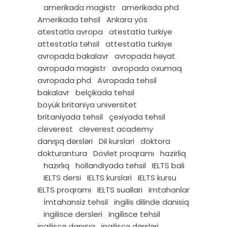
amerikada magistr
amerikada phd
Amerikada tehsil
Ankara yös
atestatla avropa
atestatla turkiye
attestatla təhsil
attestatla turkiye
avropada bakalavr
avropada həyat
avropada magistr
avropada oxumaq
avropada phd
Avropada tehsil
bakalavr
belçikada tehsil
böyük britaniya universitet
britaniyada tehsil
çexiyada tehsil
cleverest
cleverest academy
danışıq dərsləri
Dil kurslari
doktora
dokturantura
Dövlet proqramı
hazirliq
hazırlıq
hollandiyada tehsil
IELTS bali
IELTS dersi
IELTS kurslari
IELTS kursu
IELTS proqramı
IELTS suallari
imtahanlar
İmtahansiz tehsil
ingilis dilinde danisiq
ingilisce dersleri
ingilisce tehsil
ingiliscə danışıq
ingiliscə dərsləri