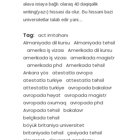
əlavə istəyə bağlı olaraq 40 dəqiqəlik
writing(yazı) hissəsi də olur. Bu hissəni bəzi
universitetlər tələb edir yəni
Tag:
act imtahanı
Almaniyada dil kursu
Almaniyada tehsil
amerika iş vizası
Amerikada dil kursu
amerikada iş vizası
amerikada magistr
amerikada phd
Amerikada tehsil
Ankara yös
atestatla avropa
atestatla turkiye
attestatla təhsil
attestatla turkiye
avropada bakalavr
avropada həyat
avropada magistr
avropada oxumaq
avropada phd
Avropada tehsil
bakalavr
belçikada tehsil
böyük britaniya universitet
britaniyada tehsil
çexiyada tehsil