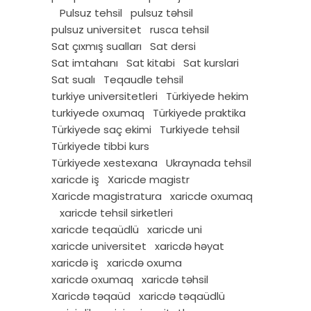
Pulsuz tehsil
pulsuz təhsil
pulsuz universitet
rusca tehsil
Sat çıxmış sualları
Sat dersi
Sat imtahanı
Sat kitabi
Sat kurslari
Sat sualı
Teqaudle tehsil
turkiye universitetleri
Türkiyede hekim
turkiyede oxumaq
Türkiyede praktika
Türkiyede saç ekimi
Turkiyede tehsil
Türkiyede tibbi kurs
Türkiyede xestexana
Ukraynada tehsil
xaricde iş
Xaricde magistr
Xaricde magistratura
xaricde oxumaq
xaricde tehsil sirketleri
xaricde teqaüdlü
xaricde uni
xaricde universitet
xaricdə həyat
xaricdə iş
xaricdə oxuma
xaricdə oxumaq
xaricdə təhsil
Xaricdə təqaüd
xaricdə təqaüdlü