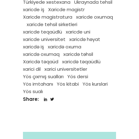
Türkiyede xestexana
Ukraynada tehsil
xaricde iş
Xaricde magistr
Xaricde magistratura
xaricde oxumaq
xaricde tehsil sirketleri
xaricde teqaüdlü
xaricde uni
xaricde universitet
xaricdə həyat
xaricdə iş
xaricdə oxuma
xaricdə oxumaq
xaricdə təhsil
Xaricdə təqaüd
xaricdə təqaüdlü
xarici dil
xarici universitetler
Yös çıxmış sualları
Yös dersi
Yös imtahanı
Yös kitabi
Yös kurslari
Yös sualı
Share: