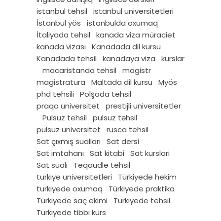
istanbul tehsil
istanbul universitetleri
İstanbul yös
istanbulda oxumaq
İtaliyada tehsil
kanada viza müraciet
kanada vizası
Kanadada dil kursu
Kanadada tehsil
kanadaya viza
kurslar
macaristanda tehsil
magistr
magistratura
Maltada dil kursu
Myös
phd tehsili
Polşada tehsil
praqa universitet
prestijli universitetler
Pulsuz tehsil
pulsuz təhsil
pulsuz universitet
rusca tehsil
Sat çıxmış sualları
Sat dersi
Sat imtahanı
Sat kitabi
Sat kurslari
Sat sualı
Teqaudle tehsil
turkiye universitetleri
Türkiyede hekim
turkiyede oxumaq
Türkiyede praktika
Türkiyede saç ekimi
Turkiyede tehsil
Türkiyede tibbi kurs