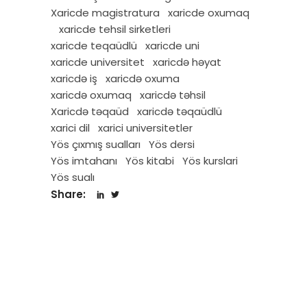
Xaricde magistratura
xaricde oxumaq
xaricde tehsil sirketleri
xaricde teqaüdlü
xaricde uni
xaricde universitet
xaricdə həyat
xaricdə iş
xaricdə oxuma
xaricdə oxumaq
xaricdə təhsil
Xaricdə təqaüd
xaricdə təqaüdlü
xarici dil
xarici universitetler
Yös çıxmış sualları
Yös dersi
Yös imtahanı
Yös kitabi
Yös kurslari
Yös sualı
Share: