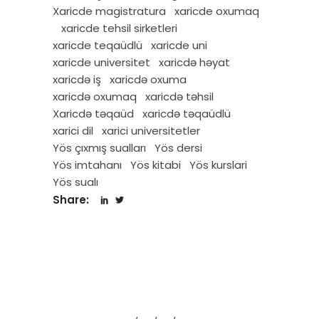
Xaricde magistratura
xaricde oxumaq
xaricde tehsil sirketleri
xaricde teqaüdlü
xaricde uni
xaricde universitet
xaricdə həyat
xaricdə iş
xaricdə oxuma
xaricdə oxumaq
xaricdə təhsil
Xaricdə təqaüd
xaricdə təqaüdlü
xarici dil
xarici universitetler
Yös çıxmış sualları
Yös dersi
Yös imtahanı
Yös kitabi
Yös kurslari
Yös sualı
Share: