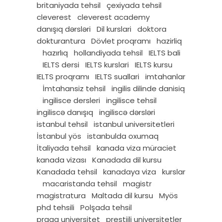
britaniyada tehsil
çexiyada tehsil
cleverest
cleverest academy
danışıq dərsləri
Dil kurslari
doktora
dokturantura
Dövlet proqramı
hazirliq
hazırlıq
hollandiyada tehsil
IELTS bali
IELTS dersi
IELTS kurslari
IELTS kursu
IELTS proqramı
IELTS suallari
imtahanlar
İmtahansiz tehsil
ingilis dilinde danisiq
ingilisce dersleri
ingilisce tehsil
ingiliscə danışıq
ingiliscə dərsləri
istanbul tehsil
istanbul universitetleri
İstanbul yös
istanbulda oxumaq
İtaliyada tehsil
kanada viza müraciet
kanada vizası
Kanadada dil kursu
Kanadada tehsil
kanadaya viza
kurslar
macaristanda tehsil
magistr
magistratura
Maltada dil kursu
Myös
phd tehsili
Polşada tehsil
praqa universitet
prestijli universitetler