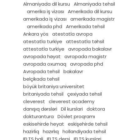
Almaniyada dil kursu
Almaniyada tehsil
amerika iş vizası
Amerikada dil kursu
amerikada iş vizası
amerikada magistr
amerikada phd
Amerikada tehsil
Ankara yös
atestatla avropa
atestatla turkiye
attestatla təhsil
attestatla turkiye
avropada bakalavr
avropada həyat
avropada magistr
avropada oxumaq
avropada phd
Avropada tehsil
bakalavr
belçikada tehsil
böyük britaniya universitet
britaniyada tehsil
çexiyada tehsil
cleverest
cleverest academy
danışıq dərsləri
Dil kurslari
doktora
dokturantura
Dövlet proqramı
eskisehirde heyat
eskişehirde tehsil
hazirliq
hazırlıq
hollandiyada tehsil
IELTS bali
IELTS dersi
IELTS kurslari