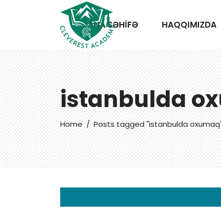
ANA SƏHİFƏ
HAQQIMIZDA
istanbulda o
Home
/
Posts tagged "istanbulda oxumaq