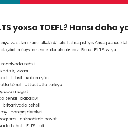
ELTS yoxsa TOEFL? Hansı daha y
niya və s. kimi xarici ölkələrdə təhsil almaq istəyir. Ancaq xaricdə 
 təkmilləşdirib müəyyən sertifikatlar almalısınız. Buna IELTS və ya
lmaniyada tehsil
kada iş vizası
ada tehsil
Ankara yös
atla təhsil
attestatla turkiye
opada magistr
a tehsil
bakalavr
britaniyada tehsil
emy
danışıq dərsləri
proqramı
eskisehirde heyat
yada tehsil
IELTS bali