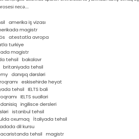
prosesi necə
sil
amerika iş vizası
erikada magistr
ös
atestatla avropa
tla turkiye
pada magistr
a tehsil
bakalavr
britaniyada tehsil
emy
danışıq dərsləri
proqramı
eskisehirde heyat
yada tehsil
IELTS bali
proqramı
IELTS suallari
e danisiq
ingilisce dersleri
sləri
istanbul tehsil
bulda oxumaq
İtaliyada tehsil
adada dil kursu
acaristanda tehsil
magistr