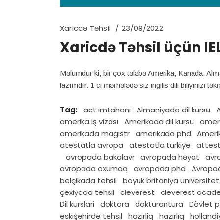
Xaricdə Təhsil
23/09/2022
Xaricdə Təhsil üçün I
Məlumdur ki, bir çox tələbə Amerika, Kanada, Alma
lazımdır. 1 ci mərhələdə siz ingilis dili biliyinizi
Tag:
act imtahanı
Almaniyada dil kursu
A
amerika iş vizası
Amerikada dil kursu
ameri
amerikada magistr
amerikada phd
Amerik
atestatla avropa
atestatla turkiye
attest
avropada bakalavr
avropada həyat
avr
avropada oxumaq
avropada phd
Avropad
belçikada tehsil
böyük britaniya universitet
çexiyada tehsil
cleverest
cleverest acad
Dil kurslari
doktora
dokturantura
Dövlet 
eskişehirde tehsil
hazirliq
hazırlıq
hollandi