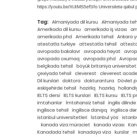
https://youtu.be/XUtMS5efSfo Universitetə qəbul 
Tag:
Almaniyada dil kursu
Almaniyada teh
Amerikada dil kursu
amerikada iş vizası
am
amerikada phd
Amerikada tehsil
Ankara y
atestatla turkiye
attestatla təhsil
attesta
avropada bakalavr
avropada həyat
avro
avropada oxumaq
avropada phd
Avropad
belçikada tehsil
böyük britaniya universitet
çexiyada tehsil
cleverest
cleverest acad
Dil kurslari
doktora
dokturantura
Dövlet 
eskişehirde tehsil
hazirliq
hazırlıq
hollandi
IELTS dersi
IELTS kurslari
IELTS kursu
IELTS 
imtahanlar
İmtahansiz tehsil
ingilis dilind
ingilisce tehsil
ingiliscə danışıq
ingiliscə dər
istanbul universitetleri
İstanbul yös
istan
kanada viza müraciet
kanada vizası
Kan
Kanadada tehsil
kanadaya viza
kurslar
m