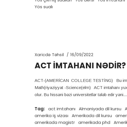
Yös sualı
Xaricdə Təhsil
16/09/2022
ACT İMTAHANI NƏDİR?
ACT-(AMERİCAN COLLEGE TESTİNG) Bu imtahan SA
Math(riyaziyyat -Science(elm) ACT imtahanı yuxarı
olur. Bu hissəni bəzi universitetlər tələb edir yəni
Tag:
act imtahanı
Almaniyada dil kursu
A
amerika iş vizası
Amerikada dil kursu
ameri
amerikada magistr
amerikada phd
Amerik