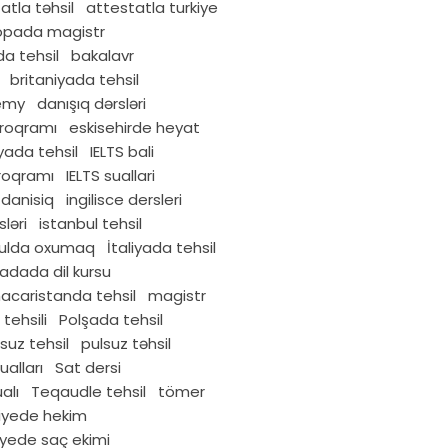
atla təhsil
attestatla turkiye
opada magistr
a tehsil
bakalavr
britaniyada tehsil
emy
danışıq dərsləri
proqramı
eskisehirde heyat
yada tehsil
IELTS bali
proqramı
IELTS suallari
e danisiq
ingilisce dersleri
sləri
istanbul tehsil
bulda oxumaq
İtaliyada tehsil
adada dil kursu
acaristanda tehsil
magistr
tehsili
Polşada tehsil
suz tehsil
pulsuz təhsil
ualları
Sat dersi
alı
Teqaudle tehsil
tömer
iyede hekim
iyede saç ekimi