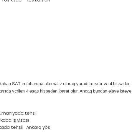
T imtahanına alternativ olaraq yaradılmışdır və 4 hissədən ib
da verilən 4 əsas hissədən ibarət olur. Ancaq bundan əlavə istəyə ba
lmaniyada tehsil
kada iş vizası
ada tehsil
Ankara yös