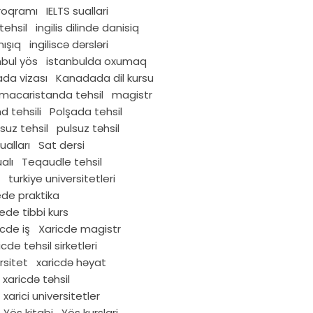
proqramı
IELTS suallari
tehsil
ingilis dilinde danisiq
nışıq
ingiliscə dərsləri
nbul yös
istanbulda oxumaq
da vizası
Kanadada dil kursu
macaristanda tehsil
magistr
d tehsili
Polşada tehsil
suz tehsil
pulsuz təhsil
ualları
Sat dersi
alı
Teqaudle tehsil
turkiye universitetleri
ede praktika
ede tibbi kurs
icde iş
Xaricde magistr
icde tehsil sirketleri
rsitet
xaricdə həyat
xaricdə təhsil
xarici universitetler
Yös kitabi
Yös kurslari