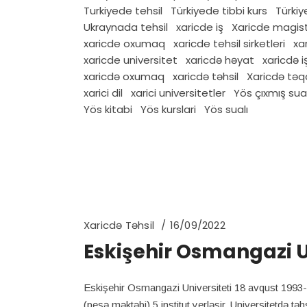
Turkiyede tehsil
Türkiyede tibbi kurs
Türki
Ukraynada tehsil
xaricde iş
Xaricde magis
xaricde oxumaq
xaricde tehsil sirketleri
xa
xaricde universitet
xaricdə həyat
xaricdə i
xaricdə oxumaq
xaricdə təhsil
Xaricdə tə
xarici dil
xarici universitetler
Yös çıxmış sual
Yös kitabi
Yös kurslari
Yös sualı
Xaricdə Təhsil
16/09/2022
Eskişehir Osmangazi U
Eskişehir Osmangazi Universiteti 18 avqust 1993-c
(peşə məktəbi) 5 institut yerləşir. Universitetdə təhs