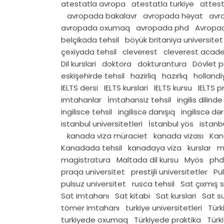
atestatla avropa
atestatla turkiye
attest
avropada bakalavr
avropada həyat
avr
avropada oxumaq
avropada phd
Avropad
belçikada tehsil
böyük britaniya universitet
çexiyada tehsil
cleverest
cleverest acad
Dil kurslari
doktora
dokturantura
Dövlet 
eskişehirde tehsil
hazirliq
hazırlıq
hollandi
IELTS dersi
IELTS kurslari
IELTS kursu
IELTS 
imtahanlar
İmtahansiz tehsil
ingilis dilind
ingilisce tehsil
ingiliscə danışıq
ingiliscə dər
istanbul universitetleri
İstanbul yös
istan
kanada viza müraciet
kanada vizası
Kan
Kanadada tehsil
kanadaya viza
kurslar
m
magistratura
Maltada dil kursu
Myös
phd 
praqa universitet
prestijli universitetler
Pul
pulsuz universitet
rusca tehsil
Sat çıxmış s
Sat imtahanı
Sat kitabi
Sat kurslari
Sat su
tömer imtahanı
turkiye universitetleri
Türk
turkiyede oxumaq
Türkiyede praktika
Türk