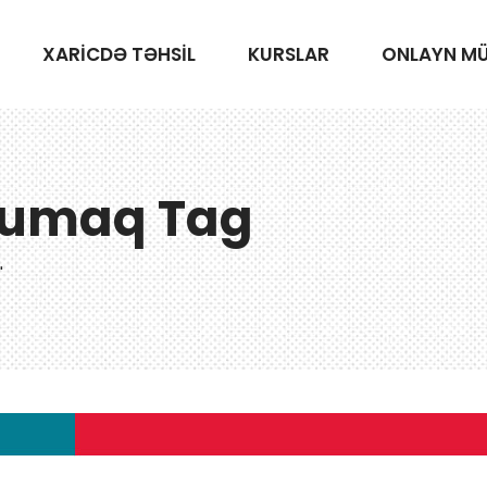
XARİCDƏ TƏHSİL
KURSLAR
ONLAYN M
xumaq Tag
"