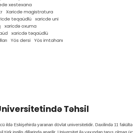
yede xestexana
tr
Xaricde magistratura
ricde teqaüdlü
xaricde uni
ş
xaricdə oxuma
qaüd
xaricdə təqaüdlü
ları
Yös dersi
Yös imtahanı
niversitetində Təhsil
ü ildə Eskişehirdə yaranan dövlət universitetidir. Daxilində 11 fakül
il türk,ingilis dillərində aparilir. Universitet ilə yaxından tanış olmaq 