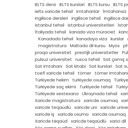
IELTS dersi
IELTS kurslari
IELTS kursu
IELTS 
ielts xaricde tehsil
imtahanlar
İmtahansiz 
ingilisce dersleri
ingilisce tehsil
ingiliscə da
istanbul tehsil
istanbul universitetleri
İsta
İtaliyada tehsil
kanada viza müraciet
kana
Kanadada tehsil
kanadaya viza
kurslar
magistratura
Maltada dil kursu
Myös
ph
praqa universitet
prestijli universitetler
Pul
pulsuz universitet
rusca tehsil
Sat çıxmış s
Sat imtahanı
Sat kitabi
Sat kurslari
Sat su
toefl xaricde tehsil
tömer
tömer imtahanı
Türkiyede hekim
turkiyede oxumaq
Türkiy
Türkiyede saç ekimi
Turkiyede tehsil
Türkiy
Türkiyede xestexana
Ukraynada tehsil
xar
Xaricde magistratura
xaricde oxumaq
xar
xaricde teqaüdlü
xaricde uni
xaricde unive
xaricdə iş
xaricdə oxuma
xaricdə oxumaq
Xaricdə təqaüd
xaricdə təqaüdlü
xarici dil
Yös çıxmış sualları
Yös dersi
Yös imtahanı