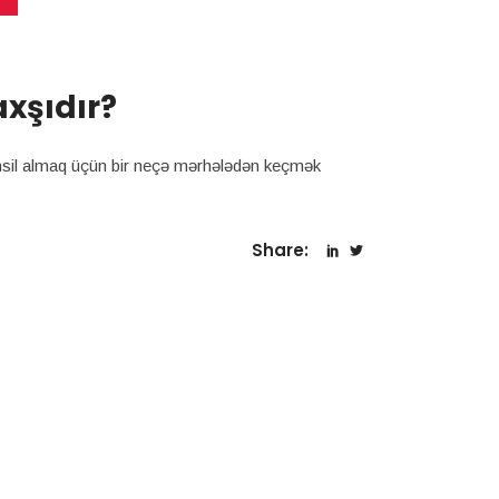
axşıdır?
təhsil almaq üçün bir neçə mərhələdən keçmək
Share: