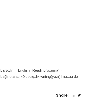
arətdir. -English -Reading(oxuma) -
ğlı olaraq 40 dəqiqəlik writing(yazı) hissəsi də
Share: