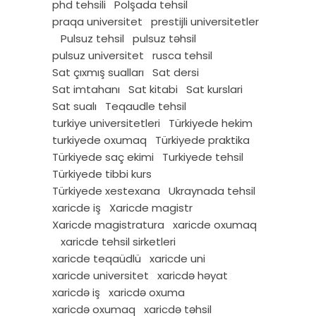
phd tehsili
Polşada tehsil
praqa universitet
prestijli universitetler
Pulsuz tehsil
pulsuz təhsil
pulsuz universitet
rusca tehsil
Sat çıxmış sualları
Sat dersi
Sat imtahanı
Sat kitabi
Sat kurslari
Sat sualı
Teqaudle tehsil
turkiye universitetleri
Türkiyede hekim
turkiyede oxumaq
Türkiyede praktika
Türkiyede saç ekimi
Turkiyede tehsil
Türkiyede tibbi kurs
Türkiyede xestexana
Ukraynada tehsil
xaricde iş
Xaricde magistr
Xaricde magistratura
xaricde oxumaq
xaricde tehsil sirketleri
xaricde teqaüdlü
xaricde uni
xaricde universitet
xaricdə həyat
xaricdə iş
xaricdə oxuma
xaricdə oxumaq
xaricdə təhsil