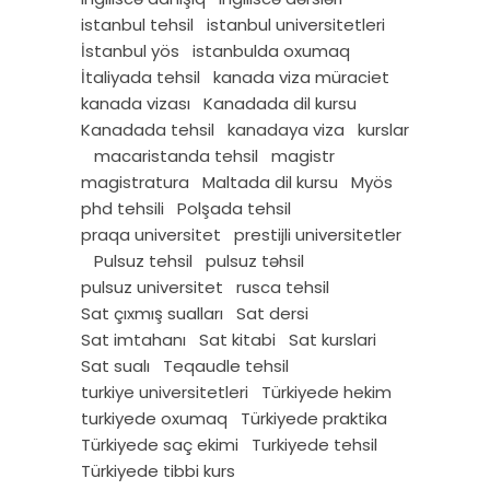
istanbul tehsil
istanbul universitetleri
İstanbul yös
istanbulda oxumaq
İtaliyada tehsil
kanada viza müraciet
kanada vizası
Kanadada dil kursu
Kanadada tehsil
kanadaya viza
kurslar
macaristanda tehsil
magistr
magistratura
Maltada dil kursu
Myös
phd tehsili
Polşada tehsil
praqa universitet
prestijli universitetler
Pulsuz tehsil
pulsuz təhsil
pulsuz universitet
rusca tehsil
Sat çıxmış sualları
Sat dersi
Sat imtahanı
Sat kitabi
Sat kurslari
Sat sualı
Teqaudle tehsil
turkiye universitetleri
Türkiyede hekim
turkiyede oxumaq
Türkiyede praktika
Türkiyede saç ekimi
Turkiyede tehsil
Türkiyede tibbi kurs