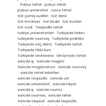
Pulsuz tehsil
pulsuz təhsil
pulsuz universitet
rusca tehsil
Sat çıxmış sualları
Sat dersi
Sat imtahanı
Sat kitabi
Sat kurslari
Sat sualı
Teqaudle tehsil
turkiye universitetleri
Türkiyede hekim
turkiyede oxumaq
Türkiyede praktika
Türkiyede saç ekimi
Turkiyede tehsil
Türkiyede tibbi kurs
Türkiyede xestexana
Ukraynada tehsil
xaricde iş
Xaricde magistr
Xaricde magistratura
xaricde oxumaq
xaricde tehsil sirketleri
xaricde teqaüdlü
xaricde uni
xaricde universitet
xaricdə həyat
xaricdə iş
xaricdə oxuma
xaricdə oxumaq
xaricdə təhsil
Xaricdə təqaüd
xaricdə təqaüdlü