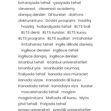
britaniyada tehsil
çexiyada tehsil
cleverest
cleverest academy
danışıq dərsləri
Dil kurslari
doktora
dokturantura
Dövlet proqramı
hazirliq
hazırlıq
hollandiyada tehsil
IELTS bali
IELTS dersi
IELTS kurslari
IELTS kursu
IELTS proqramı
IELTS suallari
imtahanlar
İmtahansiz tehsil
ingilis dilinde danisiq
ingilisce dersleri
ingilisce tehsil
ingiliscə danışıq
ingiliscə dərsləri
istanbul tehsil
istanbul universitetleri
İstanbul yös
istanbulda oxumaq
İtaliyada tehsil
kanada viza müraciet
kanada vizası
Kanadada dil kursu
Kanadada tehsil
kanadaya viza
kurslar
macaristanda tehsil
magistr
magistratura
Maltada dil kursu
Myös
phd tehsili
Polşada tehsil
praqa universitet
prestijli universitetler