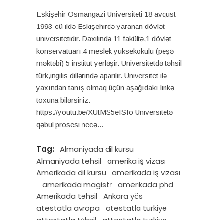
Eskişehir Osmangazi Universiteti 18 avqust
1993-cü ildə Eskişehirdə yaranan dövlət
universitetidir. Daxilində 11 fakültə,1 dövlət
konservatuarı,4 meslek yüksekokulu (peşə
məktəbi) 5 institut yerləşir. Universitetdə təhsil
türk,ingilis dillərində aparilir. Universitet ilə
yaxından tanış olmaq üçün aşağıdakı linkə
toxuna bilərsiniz.
https://youtu.be/XUtMS5efSfo Universitetə
qəbul prosesi necə
Tag:
Almaniyada dil kursu
Almaniyada tehsil
amerika iş vizası
Amerikada dil kursu
amerikada iş vizası
amerikada magistr
amerikada phd
Amerikada tehsil
Ankara yös
atestatla avropa
atestatla turkiye
attestatla təhsil
attestatla turkiye