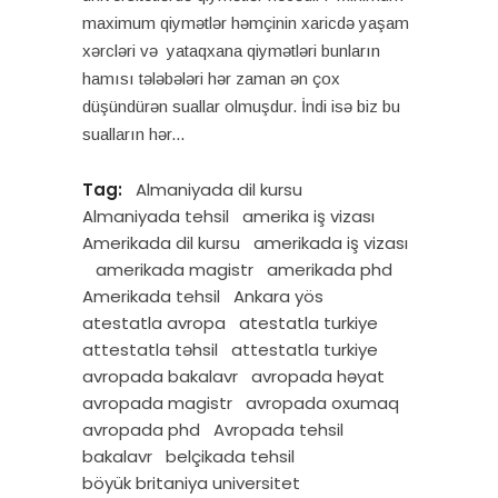
maximum qiymətlər həmçinin xaricdə yaşam
xərcləri və yataqxana qiymətləri bunların
hamısı tələbələri hər zaman ən çox
düşündürən suallar olmuşdur. İndi isə biz bu
sualların hər
Tag:
Almaniyada dil kursu
Almaniyada tehsil
amerika iş vizası
Amerikada dil kursu
amerikada iş vizası
amerikada magistr
amerikada phd
Amerikada tehsil
Ankara yös
atestatla avropa
atestatla turkiye
attestatla təhsil
attestatla turkiye
avropada bakalavr
avropada həyat
avropada magistr
avropada oxumaq
avropada phd
Avropada tehsil
bakalavr
belçikada tehsil
böyük britaniya universitet