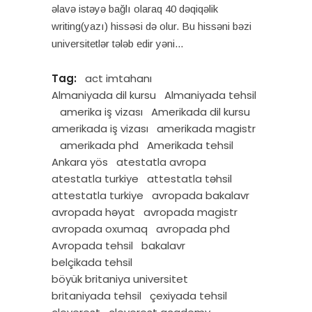
əlavə istəyə bağlı olaraq 40 dəqiqəlik
writing(yazı) hissəsi də olur. Bu hissəni bəzi
universitetlər tələb edir yəni
Tag:
act imtahanı
Almaniyada dil kursu
Almaniyada tehsil
amerika iş vizası
Amerikada dil kursu
amerikada iş vizası
amerikada magistr
amerikada phd
Amerikada tehsil
Ankara yös
atestatla avropa
atestatla turkiye
attestatla təhsil
attestatla turkiye
avropada bakalavr
avropada həyat
avropada magistr
avropada oxumaq
avropada phd
Avropada tehsil
bakalavr
belçikada tehsil
böyük britaniya universitet
britaniyada tehsil
çexiyada tehsil