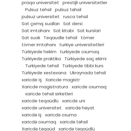
praqa universitet
prestijli universitetler
Pulsuz tehsil
pulsuz təhsil
pulsuz universitet
rusca tehsil
Sat çıxmış sualları
Sat dersi
Sat imtahanı
Sat kitabi
Sat kurslari
Sat sualı
Teqaudle tehsil
tömer
tömer imtahanı
turkiye universitetleri
Türkiyede hekim
turkiyede oxumaq
Türkiyede praktika
Türkiyede saç ekimi
Turkiyede tehsil
Türkiyede tibbi kurs
Türkiyede xestexana
Ukraynada tehsil
xaricde iş
Xaricde magistr
Xaricde magistratura
xaricde oxumaq
xaricde tehsil sirketleri
xaricde teqaüdlü
xaricde uni
xaricde universitet
xaricdə həyat
xaricdə iş
xaricdə oxuma
xaricdə oxumaq
xaricdə təhsil
Xaricdə təqaüd
xaricdə təqaüdlü