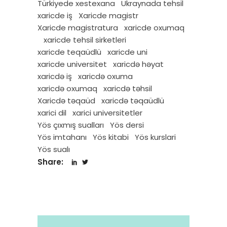
Türkiyede xestexana
Ukraynada tehsil
xaricde iş
Xaricde magistr
Xaricde magistratura
xaricde oxumaq
xaricde tehsil sirketleri
xaricde teqaüdlü
xaricde uni
xaricde universitet
xaricdə həyat
xaricdə iş
xaricdə oxuma
xaricdə oxumaq
xaricdə təhsil
Xaricdə təqaüd
xaricdə təqaüdlü
xarici dil
xarici universitetler
Yös çıxmış sualları
Yös dersi
Yös imtahanı
Yös kitabi
Yös kurslari
Yös sualı
Share: