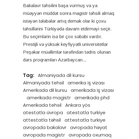
Bakalavr təhsilini başa vurmuş və ya
müəyyən müddət sonra magistr təhsili almaq
istəyən tələbələr artıq demək olar ki çoxu
təhsillərini Türkiyədə davam etdirməyi seçir.
Bu seçimlərin isə bir çox səbəbi vardır.
Prestijli və yüksək keyfiyyətli universitetlər
Peşəkar müəllimlər tərəfindən tədris olunan
dərs proqramları Azərbaycan
Tag:
Almaniyada dil kursu
Almaniyada tehsil
amerika iş vizası
Amerikada dil kursu
amerikada iş vizası
amerikada magistr
amerikada phd
Amerikada tehsil
Ankara yös
atestatla avropa
atestatla turkiye
attestatla təhsil
attestatla turkiye
avropada bakalavr
avropada həyat
avropada magistr
avropada oxumaq