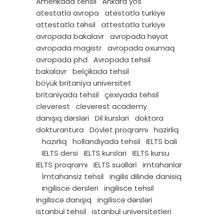
Amerikada tehsil
Ankara yös
atestatla avropa
atestatla turkiye
attestatla təhsil
attestatla turkiye
avropada bakalavr
avropada həyat
avropada magistr
avropada oxumaq
avropada phd
Avropada tehsil
bakalavr
belçikada tehsil
böyük britaniya universitet
britaniyada tehsil
çexiyada tehsil
cleverest
cleverest academy
danışıq dərsləri
Dil kurslari
doktora
dokturantura
Dövlet proqramı
hazirliq
hazırlıq
hollandiyada tehsil
IELTS bali
IELTS dersi
IELTS kurslari
IELTS kursu
IELTS proqramı
IELTS suallari
imtahanlar
İmtahansiz tehsil
ingilis dilinde danisiq
ingilisce dersleri
ingilisce tehsil
ingiliscə danışıq
ingiliscə dərsləri
istanbul tehsil
istanbul universitetleri