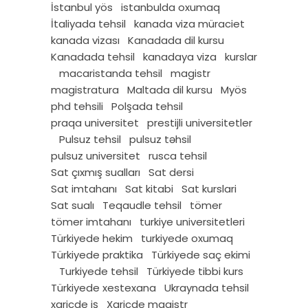
İstanbul yös
istanbulda oxumaq
İtaliyada tehsil
kanada viza müraciet
kanada vizası
Kanadada dil kursu
Kanadada tehsil
kanadaya viza
kurslar
macaristanda tehsil
magistr
magistratura
Maltada dil kursu
Myös
phd tehsili
Polşada tehsil
praqa universitet
prestijli universitetler
Pulsuz tehsil
pulsuz təhsil
pulsuz universitet
rusca tehsil
Sat çıxmış sualları
Sat dersi
Sat imtahanı
Sat kitabi
Sat kurslari
Sat sualı
Teqaudle tehsil
tömer
tömer imtahanı
turkiye universitetleri
Türkiyede hekim
turkiyede oxumaq
Türkiyede praktika
Türkiyede saç ekimi
Turkiyede tehsil
Türkiyede tibbi kurs
Türkiyede xestexana
Ukraynada tehsil
xaricde iş
Xaricde magistr