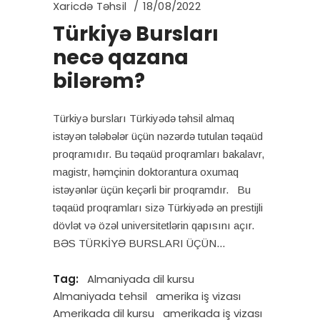
Xaricdə Təhsil
18/08/2022
Türkiyə Bursları
necə qazana
bilərəm?
Türkiyə bursları Türkiyədə təhsil almaq
istəyən tələbələr üçün nəzərdə tutulan təqaüd
proqramıdır. Bu təqaüd proqramları bakalavr,
magistr, həmçinin doktorantura oxumaq
istəyənlər üçün keçərli bir proqramdır. Bu
təqaüd proqramları sizə Türkiyədə ən prestijli
dövlət və özəl universitetlərin qapısını açır.
BƏS TÜRKİYƏ BURSLARI ÜÇÜN
Tag:
Almaniyada dil kursu
Almaniyada tehsil
amerika iş vizası
Amerikada dil kursu
amerikada iş vizası