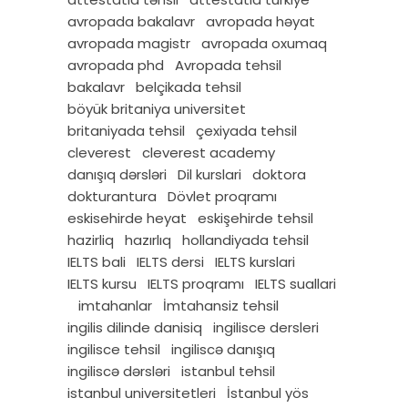
avropada bakalavr
avropada həyat
avropada magistr
avropada oxumaq
avropada phd
Avropada tehsil
bakalavr
belçikada tehsil
böyük britaniya universitet
britaniyada tehsil
çexiyada tehsil
cleverest
cleverest academy
danışıq dərsləri
Dil kurslari
doktora
dokturantura
Dövlet proqramı
eskisehirde heyat
eskişehirde tehsil
hazirliq
hazırlıq
hollandiyada tehsil
IELTS bali
IELTS dersi
IELTS kurslari
IELTS kursu
IELTS proqramı
IELTS suallari
imtahanlar
İmtahansiz tehsil
ingilis dilinde danisiq
ingilisce dersleri
ingilisce tehsil
ingiliscə danışıq
ingiliscə dərsləri
istanbul tehsil
istanbul universitetleri
İstanbul yös