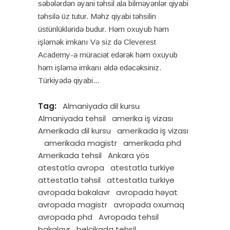
səbələrdən əyani təhsil ala bilməyənlər qiyabi
təhsilə üz tutur. Məhz qiyabi təhsilin
üstünlükləridə budur. Həm oxuyub həm
işləmək imkanı Və siz də Cleverest
Academy-ə müraciət edərək həm oxuyub
həm işləmə imkanı əldə edəcəksiniz.
Türkiyədə qiyabi
Tag:
Almaniyada dil kursu
Almaniyada tehsil
amerika iş vizası
Amerikada dil kursu
amerikada iş vizası
amerikada magistr
amerikada phd
Amerikada tehsil
Ankara yös
atestatla avropa
atestatla turkiye
attestatla təhsil
attestatla turkiye
avropada bakalavr
avropada həyat
avropada magistr
avropada oxumaq
avropada phd
Avropada tehsil
bakalavr
belçikada tehsil