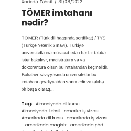
Xaricdə Təhsil
31/08/2022
TÖMER imtahanı
nədir?
TÖMER (Türk dili haqqında sertifikat) / TYS
(Türkçe Yeterlik Sınavı), Türkiyə
universitetlərinə müraciət edən hər bir tələbə
istər bakalavr, magistratura və ya
doktorantura olsun bu imtahandan keçməlidir.
Bakalavr səviyyəsində universitetlər bu
imtahanı qeydiyyatdan sonra edir və tələbə
bir başa olaraq
Tag:
Almaniyada dil kursu
Almaniyada tehsil
amerika iş vizası
Amerikada dil kursu
amerikada iş vizası
amerikada magistr
amerikada phd