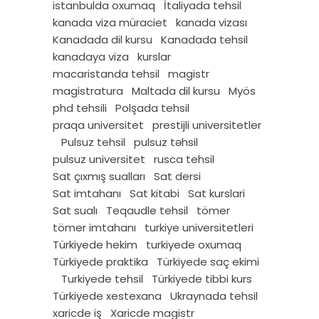
istanbulda oxumaq
İtaliyada tehsil
kanada viza müraciet
kanada vizası
Kanadada dil kursu
Kanadada tehsil
kanadaya viza
kurslar
macaristanda tehsil
magistr
magistratura
Maltada dil kursu
Myös
phd tehsili
Polşada tehsil
praqa universitet
prestijli universitetler
Pulsuz tehsil
pulsuz təhsil
pulsuz universitet
rusca tehsil
Sat çıxmış sualları
Sat dersi
Sat imtahanı
Sat kitabi
Sat kurslari
Sat sualı
Teqaudle tehsil
tömer
tömer imtahanı
turkiye universitetleri
Türkiyede hekim
turkiyede oxumaq
Türkiyede praktika
Türkiyede saç ekimi
Turkiyede tehsil
Türkiyede tibbi kurs
Türkiyede xestexana
Ukraynada tehsil
xaricde iş
Xaricde magistr