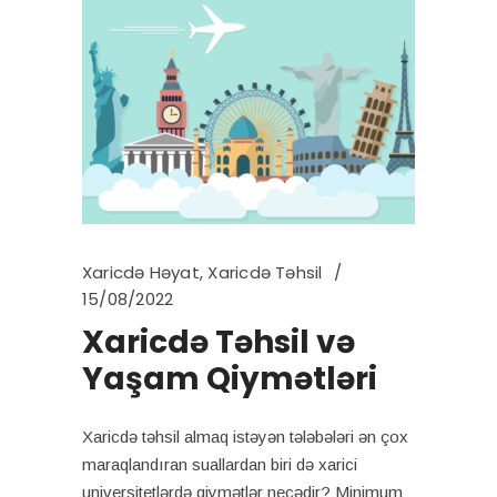
Xaricdə Həyat
,
Xaricdə Təhsil
15/08/2022
Xaricdə Təhsil və
Yaşam Qiymətləri
Xaricdə təhsil almaq istəyən tələbələri ən çox
maraqlandıran suallardan biri də xarici
universitetlərdə qiymətlər necədir? Minimum