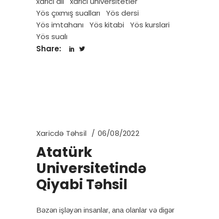
xarici dil
xarici universitetler
Yös çıxmış sualları
Yös dersi
Yös imtahanı
Yös kitabi
Yös kurslari
Yös sualı
Share:
Xaricdə Təhsil
06/08/2022
Atatürk
Universitetində
Qiyabi Təhsil
Bəzən işləyən insanlar, ana olanlar və digər