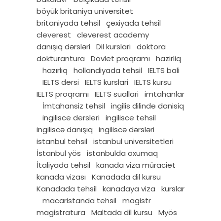
böyük britaniya universitet
britaniyada tehsil
çexiyada tehsil
cleverest
cleverest academy
danışıq dərsləri
Dil kurslari
doktora
dokturantura
Dövlet proqramı
hazirliq
hazırlıq
hollandiyada tehsil
IELTS bali
IELTS dersi
IELTS kurslari
IELTS kursu
IELTS proqramı
IELTS suallari
imtahanlar
İmtahansiz tehsil
ingilis dilinde danisiq
ingilisce dersleri
ingilisce tehsil
ingiliscə danışıq
ingiliscə dərsləri
istanbul tehsil
istanbul universitetleri
İstanbul yös
istanbulda oxumaq
İtaliyada tehsil
kanada viza müraciet
kanada vizası
Kanadada dil kursu
Kanadada tehsil
kanadaya viza
kurslar
macaristanda tehsil
magistr
magistratura
Maltada dil kursu
Myös