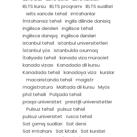
IELTS kursu
IELTS proqramı
IELTS suallari
ielts xaricde tehsil
imtahanlar
İmtahansiz tehsil
ingilis dilinde danisiq
ingilisce dersleri
ingilisce tehsil
ingiliscə danışıq
ingiliscə dərsləri
istanbul tehsil
istanbul universitetleri
İstanbul yös
istanbulda oxumaq
İtaliyada tehsil
kanada viza müraciet
kanada vizası
Kanadada dil kursu
Kanadada tehsil
kanadaya viza
kurslar
macaristanda tehsil
magistr
magistratura
Maltada dil kursu
Myös
phd tehsili
Polşada tehsil
praqa universitet
prestijli universitetler
Pulsuz tehsil
pulsuz təhsil
pulsuz universitet
rusca tehsil
Sat çıxmış sualları
Sat dersi
Sat imtahanı
Sat kitabi
Sat kurslari