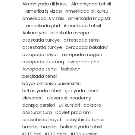
Almaniyada dil kursu
Almaniyada tehsil
amerika iş vizası
Amerikada dil kursu
amerikada iş vizası
amerikada magistr
amerikada phd
Amerikada tehsil
Ankara yös
atestatla avropa
atestatla turkiye
attestatla təhsil
attestatla turkiye
avropada bakalavr
avropada həyat
avropada magistr
avropada oxumaq
avropada phd
Avropada tehsil
bakalavr
belçikada tehsil
böyük britaniya universitet
britaniyada tehsil
çexiyada tehsil
cleverest
cleverest academy
danışıq dərsləri
Dil kurslari
doktora
dokturantura
Dövlet proqramı
eskisehirde heyat
eskişehirde tehsil
hazirliq
hazırlıq
hollandiyada tehsil
IELTS bali
IELTS dersi
IELTS kurslari