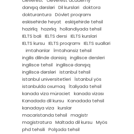
cleverest
cleverest academy
danışıq dərsləri
Dil kurslari
doktora
dokturantura
Dövlet proqramı
eskisehirde heyat
eskişehirde tehsil
hazirliq
hazırlıq
hollandiyada tehsil
IELTS bali
IELTS dersi
IELTS kurslari
IELTS kursu
IELTS proqramı
IELTS suallari
imtahanlar
İmtahansiz tehsil
ingilis dilinde danisiq
ingilisce dersleri
ingilisce tehsil
ingiliscə danışıq
ingiliscə dərsləri
istanbul tehsil
istanbul universitetleri
İstanbul yös
istanbulda oxumaq
İtaliyada tehsil
kanada viza müraciet
kanada vizası
Kanadada dil kursu
Kanadada tehsil
kanadaya viza
kurslar
macaristanda tehsil
magistr
magistratura
Maltada dil kursu
Myös
phd tehsili
Polşada tehsil