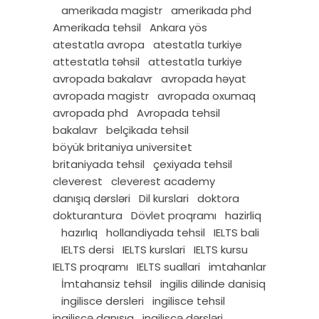
amerikada magistr
amerikada phd
Amerikada tehsil
Ankara yös
atestatla avropa
atestatla turkiye
attestatla təhsil
attestatla turkiye
avropada bakalavr
avropada həyat
avropada magistr
avropada oxumaq
avropada phd
Avropada tehsil
bakalavr
belçikada tehsil
böyük britaniya universitet
britaniyada tehsil
çexiyada tehsil
cleverest
cleverest academy
danışıq dərsləri
Dil kurslari
doktora
dokturantura
Dövlet proqramı
hazirliq
hazırlıq
hollandiyada tehsil
IELTS bali
IELTS dersi
IELTS kurslari
IELTS kursu
IELTS proqramı
IELTS suallari
imtahanlar
İmtahansiz tehsil
ingilis dilinde danisiq
ingilisce dersleri
ingilisce tehsil
ingiliscə danışıq
ingiliscə dərsləri