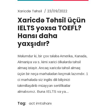
Xaricdə Təhsil
23/09/2022
Xaricdə Təhsil üçün
IELTS yoxsa TOEFL?
Hansı daha
yaxşıdır?
Məlumdur ki, bir çox tələbə Amerika, Kanada,
Almaniya və s. kimi xarici ölkələrdə təhsil
almaq istəyir. Ancaq xaricdə təhsil almaq
üçün bir neçə mərhələdən keçmək lazımdır. 1
ci mərhələdə siz ingilis dili biliyinizi
təkmilləşdirib müəyyən sertifikatlar
almalısınız. Buna IELTS və ya
Tag:
act imtahanı