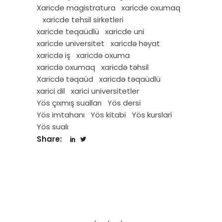
Xaricde magistratura
xaricde oxumaq
xaricde tehsil sirketleri
xaricde teqaüdlü
xaricde uni
xaricde universitet
xaricdə həyat
xaricdə iş
xaricdə oxuma
xaricdə oxumaq
xaricdə təhsil
Xaricdə təqaüd
xaricdə təqaüdlü
xarici dil
xarici universitetler
Yös çıxmış sualları
Yös dersi
Yös imtahanı
Yös kitabi
Yös kurslari
Yös sualı
Share: