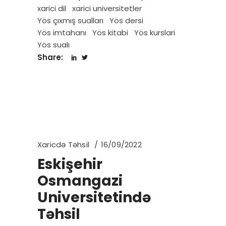
xarici dil
xarici universitetler
Yös çıxmış sualları
Yös dersi
Yös imtahanı
Yös kitabi
Yös kurslari
Yös sualı
Share:
Xaricdə Təhsil
16/09/2022
Eskişehir
Osmangazi
Universitetində
Təhsil