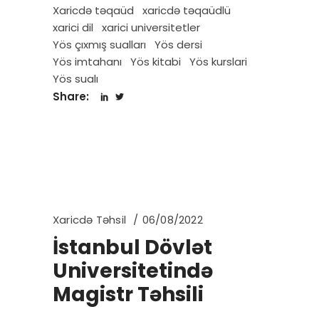
Xaricdə təqaüd
xaricdə təqaüdlü
xarici dil
xarici universitetler
Yös çıxmış sualları
Yös dersi
Yös imtahanı
Yös kitabi
Yös kurslari
Yös sualı
Share:
Xaricdə Təhsil
06/08/2022
İstanbul Dövlət
Universitetində
Magistr Təhsili