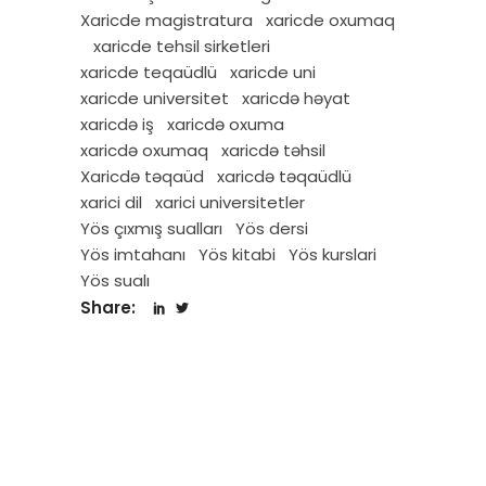
Xaricde magistratura
xaricde oxumaq
xaricde tehsil sirketleri
xaricde teqaüdlü
xaricde uni
xaricde universitet
xaricdə həyat
xaricdə iş
xaricdə oxuma
xaricdə oxumaq
xaricdə təhsil
Xaricdə təqaüd
xaricdə təqaüdlü
xarici dil
xarici universitetler
Yös çıxmış sualları
Yös dersi
Yös imtahanı
Yös kitabi
Yös kurslari
Yös sualı
Share: