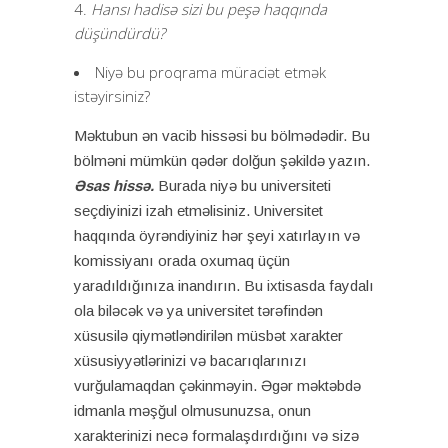
Hansı hadisə sizi bu peşə haqqında
düşündürdü?
Niyə bu proqrama müraciət etmək
istəyirsiniz?
Məktubun ən vacib hissəsi bu bölmədədir. Bu
bölməni mümkün qədər dolğun şəkildə yazın.
Əsas hissə.
Burada niyə bu universiteti
seçdiyinizi izah etməlisiniz. Universitet
haqqında öyrəndiyiniz hər şeyi xatırlayın və
komissiyanı orada oxumaq üçün
yaradıldığınıza inandırın. Bu ixtisasda faydalı
ola biləcək və ya universitet tərəfindən
xüsusilə qiymətləndirilən müsbət xarakter
xüsusiyyətlərinizi və bacarıqlarınızı
vurğulamaqdan çəkinməyin. Əgər məktəbdə
idmanla məşğul olmusunuzsa, onun
xarakterinizi necə formalaşdırdığını və sizə