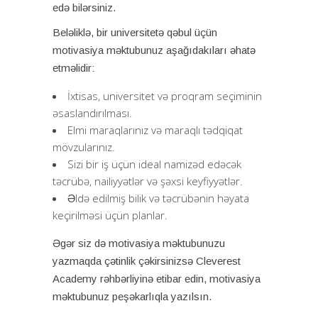
edə bilərsiniz.
Beləliklə, bir universitetə ​​qəbul üçün
motivasiya məktubunuz aşağıdakıları əhatə
etməlidir:
İxtisas, universitet və proqram seçiminin
əsaslandırılması.
Elmi maraqlarınız və maraqlı tədqiqat
mövzularınız.
Sizi bir iş üçün ideal namizəd edəcək
təcrübə, nailiyyətlər və şəxsi keyfiyyətlər.
Əldə edilmiş bilik və təcrübənin həyata
keçirilməsi üçün planlar.
Əgər siz də motivasiya məktubunuzu
yazmaqda çətinlik çəkirsinizsə Cleverest
Academy rəhbərliyinə etibar edin, motivasiya
məktubunuz peşəkarlıqla yazılsın.