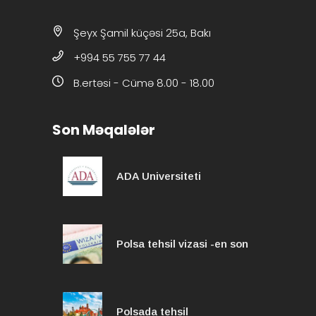
Şeyx Şamil küçəsi 25a, Bakı
+994 55 755 77 44
B.ertəsi - Cümə 8.00 - 18.00
Son Məqalələr
ADA Universiteti
Polsa tehsil vizasi -en son
Polsada tehsil