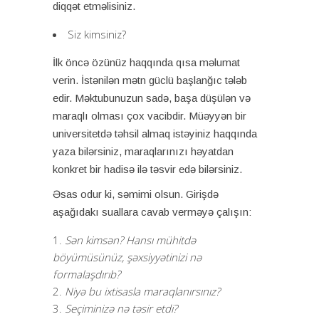
diqqət etməlisiniz.
Siz kimsiniz?
İlk öncə özünüz haqqında qısa məlumat
verin. İstənilən mətn güclü başlanğıc tələb
edir. Məktubunuzun sadə, başa düşülən və
maraqlı olması çox vacibdir. Müəyyən bir
universitetdə təhsil almaq istəyiniz haqqında
yaza bilərsiniz, maraqlarınızı həyatdan
konkret bir hadisə ilə təsvir edə bilərsiniz.
Əsas odur ki, səmimi olsun. Girişdə
aşağıdakı suallara cavab verməyə çalışın:
Sən kimsən? Hansı mühitdə
böyümüsünüz, şəxsiyyətinizi nə
formalaşdırıb?
Niyə bu ixtisasla maraqlanırsınız?
Seçiminizə nə təsir etdi?