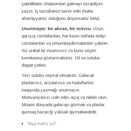
çətinliklərin öhdəsindən gəlməyi öyrətdiyini
yazın. İş təcrübənizi təsvir edin (hətta
əhəmiyyətsiz olduğunu düşünsəniz belə).
Unutmayın: bir abzas, bir mövzu.
Uzun,
qarışıq cümlələrdən, hər kəsin istifadə etdiyi
cümlələrdən və ümumiləşdirmələrdən çəkinin.
Siz unikal bir insansınız və bunu seçim
komitəsinə göstərməlisiniz. Dil və üsluba
diqqət yetirin.
Yazı üslubu neytral olmalıdır. Gələcək
planlarınız, arzularınız və hədəfləriniz
haqqında yazmağı unutmayın.
Motivasiyanızı izah edin, açıq və nikbin olun.
Müasir dünyada gələcəyi görmək və planlar
qurmaq bacarığı yüksək qiymətləndirilir.
Niyə məhz siz?