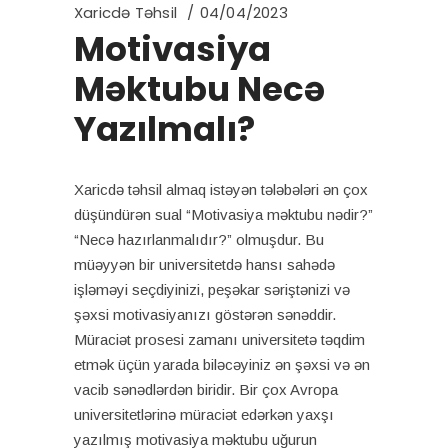
Xaricdə Təhsil
04/04/2023
Motivasiya
Məktubu Necə
Yazılmalı?
Xaricdə təhsil almaq istəyən tələbələri ən çox
düşündürən sual “Motivasiya məktubu nədir?”
“Necə hazırlanmalıdır?” olmuşdur. Bu
müəyyən bir universitetdə hansı sahədə
işləməyi seçdiyinizi, peşəkar səriştənizi və
şəxsi motivasiyanızı göstərən sənəddir.
Müraciət prosesi zamanı universitetə təqdim
etmək üçün yarada biləcəyiniz ən şəxsi və ən
vacib sənədlərdən biridir. Bir çox Avropa
universitetlərinə müraciət edərkən yaxşı
yazılmış motivasiya məktubu uğurun