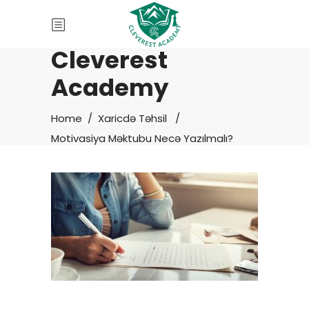
Cleverest
Academy
Home
/
Xaricdə Təhsil
/
Motivasiya Məktubu Necə Yazılmalı?