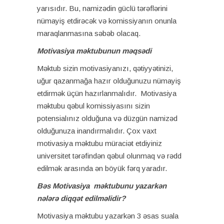
yarısıdır. Bu, namizədin güclü tərəflərini
nümayiş etdirəcək və komissiyanın onunla
maraqlanmasına səbəb olacaq.
Motivasiya məktubunun məqsədi
Məktub sizin motivasiyanızı, qətiyyətinizi,
uğur qazanmağa hazır olduğunuzu nümayiş
etdirmək üçün hazırlanmalıdır. Motivasiya
məktubu qəbul komissiyasını sizin
potensialınız olduğuna və düzgün namizəd
olduğunuza inandırmalıdır. Çox vaxt
motivasiya məktubu müraciət etdiyiniz
universitet tərəfindən qəbul olunmaq və rədd
edilmək arasında ən böyük fərq yaradır.
Bəs Motivasiya məktubunu yazarkən
nələrə diqqət edilməlidir?
Motivasiya məktubu yazarkən 3 əsas suala