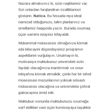
Nəzərə almalısınız ki, sizin rəqibləriniz var.
Sizi onlardan fərqləndirən özəlliklərinizi
göstərin.
Nəticə.
Bu hissədə niyə ideal
namizəd olduğunuzu, təlim planlarınız və
ümidləriniz haqqında yazın. Burada oxumaq
üçün səmimi istəyiniz kifayətdir.
Mükəmməl mütəxəssis olmağınıza kömək
edə biləcəyini düşündüyünüz proqramın
aspektlərini vurğulayın. Unutmayın ki,
motivasiya məktubunuz universiteti sizin
faydalı olacağınıza inandırmalı və onun
inkişafına kömək etməlidir, çünki hər bir təhsil
müəssisəsi məzunlarının yüksək ixtisaslı
mütəxəssis olacağına və universitetə ​​şöhrət
gətirəcəyinə ümid edir.
Məktubun sonunda məktubunuzu oxumağa
sərf etdikləri vaxt üçün komissiyaya təşəkkür