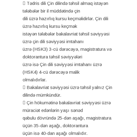
 Tədris dili Çin dilində təhsil almaq istəyən
tələbələr bir il müddətində çin
dili üzrə hazırlıq kursu keçməlidirlər. Çin dili
üzrə hazırlıq kursu keçmək
istəyən tələbələr bakalavriat təhsil səviyyəsi
üzrə çin dili səviyyəsi imtahanı
üzrə (HSK3) 3-cü dərəcəyə, magistratura və
doktorantura təhsil səviyyələri
üzrə isə Çin dili səviyyəsi imtahanı üzrə
(HSK4) 4-cü dərəcəyə malik
olmalıdırlar.
 Bakalavriat səviyyəsi üzrə təhsil yalnız Çin
dilində mümkündür.
 Çin hökumətinə bakalavriat səviyyəsi üzrə
müraciət edənlərin yaşı sənəd
qəbulu dövründə 25-dən aşağı, magistratura
üçün 35-dən aşağı, doktorantura
üçün isə 40-dan aşağı olmalıdır.