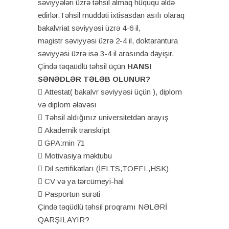
səviyyələri üzrə təhsil almaq hüququ əldə
edirlər.Təhsil müddəti ixtisasdan asılı olaraq
bakalvriat səviyyəsi üzrə 4-6 il,
magistr səviyyəsi üzrə 2-4 il, doktarantura
səviyyəsi üzrə isə 3-4 il arasında dəyişir.
Çində təqaüdlü təhsil üçün
HANSI
SƏNƏDLƏR TƏLƏB OLUNUR?
 Attestat( bakalvr səviyyəsi üçün ), diplom
və diplom əlavəsi
 Təhsil aldığınız universitetdən arayış
 Akademik transkript
 GPA:min 71
 Motivasiya məktubu
 Dil sertifikatları (İELTS,TOEFL,HSK)
 CV və ya tərcümeyi-hal
 Pasportun sürəti
Çində təqüdlü təhsil proqramı NƏLƏRİ
QARŞILAYIR?