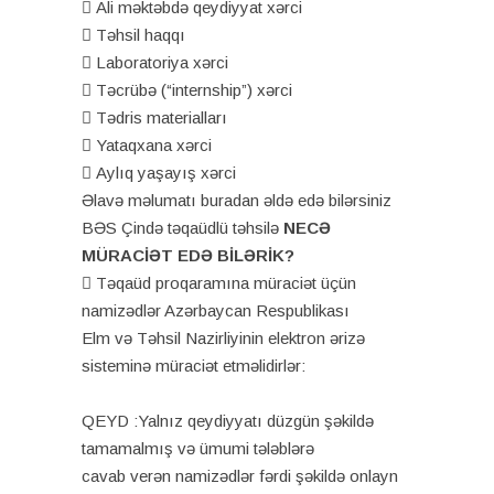
 Ali məktəbdə qeydiyyat xərci
 Təhsil haqqı
 Laboratoriya xərci
 Təcrübə (“internship”) xərci
 Tədris materialları
 Yataqxana xərci
 Aylıq yaşayış xərci
Əlavə məlumatı
buradan
əldə edə bilərsiniz
BƏS Çində təqaüdlü təhsilə
NECƏ
MÜRACİƏT EDƏ BİLƏRİK?
 Təqaüd proqaramına müraciət üçün
namizədlər Azərbaycan Respublikası
Elm və Təhsil Nazirliyinin elektron ərizə
sisteminə
müraciət
etməlidirlər:
QEYD :Yalnız qeydiyyatı düzgün şəkildə
tamamalmış və ümumi tələblərə
cavab verən namizədlər fərdi şəkildə onlayn