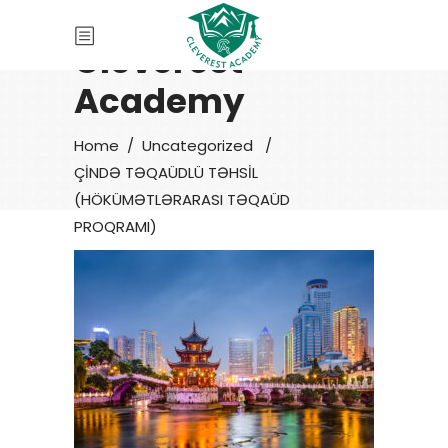
Cleverest
Academy
Home
/
Uncategorized
/
ÇİNDƏ TƏQAÜDLÜ TƏHSİL
(HÖKÜMƏTLƏRARASI TƏQAÜD
PROQRAMI)