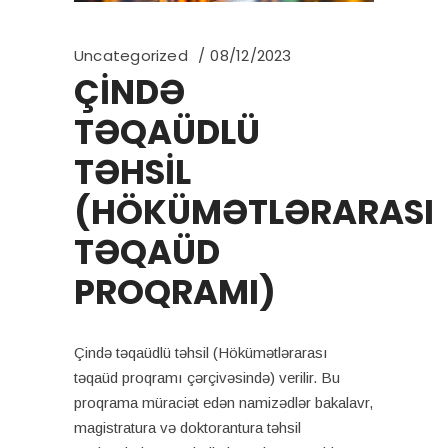
Uncategorized
08/12/2023
ÇİNDƏ
TƏQAÜDLÜ
TƏHSİL
(HÖKÜMƏTLƏRARASI
TƏQAÜD
PROQRAMI)
Çində təqaüdlü təhsil (Hökümətlərarası
təqaüd proqramı çərçivəsində) verilir. Bu
proqrama müraciət edən namizədlər bakalavr,
magistratura və doktorantura təhsil