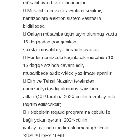
müsahibəyə dəvət olunacaqlar.
 Müsahibənin vaxtı əvvəlcən seçilmiş
namizədlərə elektron sistem vasitəsilə
bildiriləcək.
 Onlayn müsahibə üçün təyin olunmuş vaxta
15 dəqiqədən çox gecikən
şəxslər müsahibəyə buraxılmayacaq.
 Hər bir namizədlə keçiriləcək müsahibə 10-
15 dəqiqə ərzində davam edir,
müsahibədə audio-video yazılması aparılır.
 Elm və Təhsil Nazirliyi tərəfindən
namizədliyi təsdiq olunmuş şəxslərin
adları ÇXR tərəfinə 2024-cü ilin fevral ayında
təqdim ediləcəkdir;
 Tələbələrin təqaüd proqramına qəbulu ilə
bağlı yekun qərarın 2024-cü ilin
iyul ayı ərzində təqdim olunması gözlənilir.
XÜSUSİ QEYDLƏR: