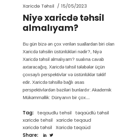
Xaricdə Təhsil
15/05/2023
Niyə xaricdə təhsil
almalıyam?
Bu gün bizə ən çox verilən suallardan biri olan
Xaricdə təhsilin üstünlükləri nədir?, Niyə
Xaricdə təhsil almalıyam? sualına cavab
axtaracağıq. Xaricdə təhsil tələbələr üçün
çoxsaylı perspektivlər və üstünlüklər təklif
edir. Xaricdə təhsillə bağlı əsas
perspektivlərdən bəziləri bunlardır: Akademik
Mükəmməllik: Dünyanın bir çox
Tag:
teqaudlu tehsil
təqaüdlü təhsil
xaricde tehsil
xaricde teqaud
xaricdə təhsil
Xaricdə təqaüd
Share: