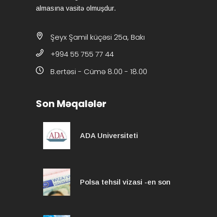
almasına vasitə olmuşdur.
Şeyx Şamil küçəsi 25a, Bakı
+994 55 755 77 44
B.ertəsi - Cümə 8.00 - 18.00
Son Məqalələr
ADA Universiteti
Polsa tehsil vizasi -en son