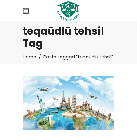
təqaüdlü təhsil
Tag
Home
/
Posts tagged "təqaüdlü təhsil"